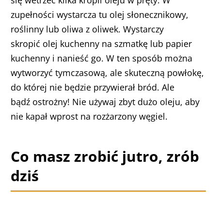
się wetrzeć kilka kropli oleju w pręty. W
zupełności wystarcza tu olej słonecznikowy,
roślinny lub oliwa z oliwek. Wystarczy
skropić olej kuchenny na szmatkę lub papier
kuchenny i nanieść go. W ten sposób można
wytworzyć tymczasową, ale skuteczną powłokę,
do której nie będzie przywierał bród. Ale
bądź ostrożny! Nie używaj zbyt dużo oleju, aby
nie kapał wprost na rozżarzony węgiel.
Co masz zrobić jutro, zrób
dziś