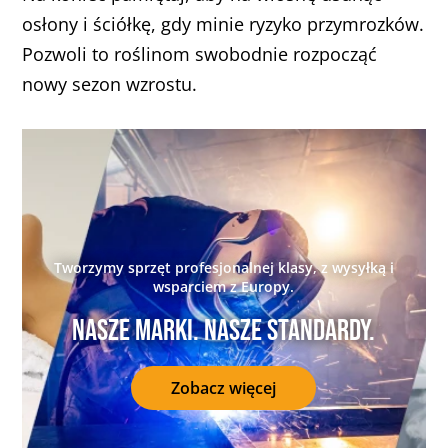
osłony i ściółkę, gdy minie ryzyko przymrozków.
Pozwoli to roślinom swobodnie rozpocząć
nowy sezon wzrostu.
Tworzymy sprzęt profesjonalnej klasy, z wysyłką i
wsparciem z Europy.
Nasze marki. Nasze standardy.
Zobacz więcej