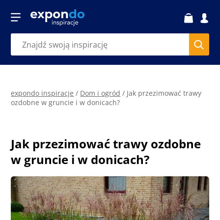
expondo inspiracje
/
Dom i ogród
/
Jak przezimować trawy
ozdobne w gruncie i w donicach?
Jak przezimować trawy ozdobne
w gruncie i w donicach?