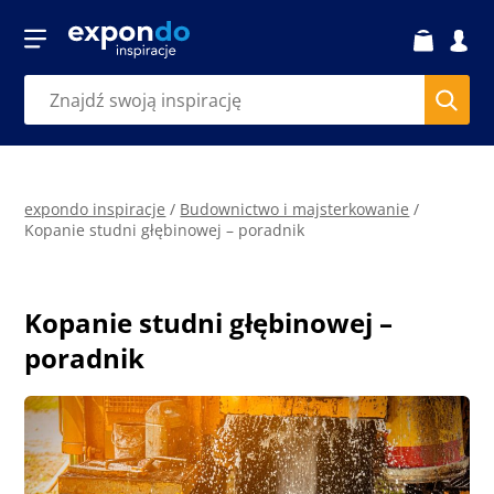
expondo inspiracje
/
Budownictwo i majsterkowanie
/
Kopanie studni głębinowej – poradnik
Kopanie studni głębinowej –
poradnik