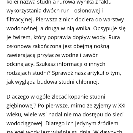
kolei nazwa studnia rurowa wynika z faktu
wykorzystania dwóch rur – osłonowej i
filtracyjnej. Pierwsza z nich dociera do warstwy
wodonośnej, a druga w nią wnika. Obsypuje się
je żwirem, który poprawia dopływ wody. Rura
osłonowa zakończona jest obejmą nośną
zawierającą przyłącze wodne i zawór
odcinający. Szukasz informacji o innych
rodzajach studni? Sprawdź nasz artykuł o tym,
jak wygląda
budowa studni chłonnej
.
Dlaczego w ogóle zlecać kopanie studni
głębinowej? Po pierwsze, mimo że żyjemy w XXI
wieku, wiele wsi nadal nie ma dostępu do sieci
wodociągowej. Dlatego ich jedynym źródłem
świeżej wody jest właśnie studnia. W dawnych