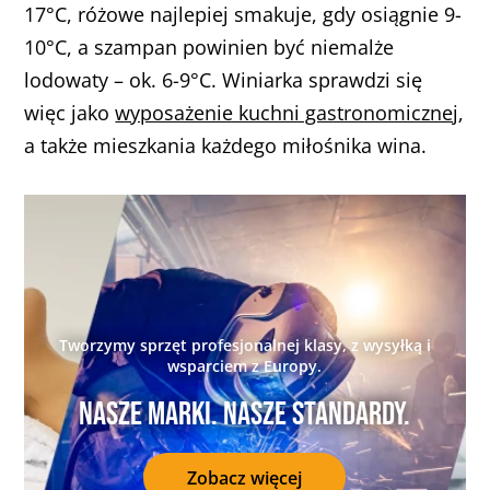
17°C, różowe najlepiej smakuje, gdy osiągnie 9-
10°C, a szampan powinien być niemalże
lodowaty – ok. 6-9°C. Winiarka sprawdzi się
więc jako
wyposażenie kuchni gastronomicznej
,
a także mieszkania każdego miłośnika wina.
Tworzymy sprzęt profesjonalnej klasy, z wysyłką i
wsparciem z Europy.
Nasze marki. Nasze standardy.
Zobacz więcej