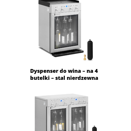
Dyspenser do wina – na 4
butelki – stal nierdzewna