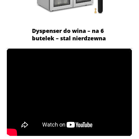
Dyspenser do wina – na 6
butelek – stal nierdzewna