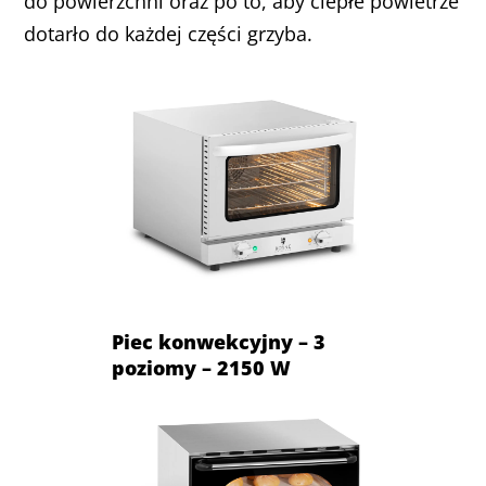
do powierzchni oraz po to, aby ciepłe powietrze
dotarło do każdej części grzyba.
Piec konwekcyjny – 3
poziomy – 2150 W