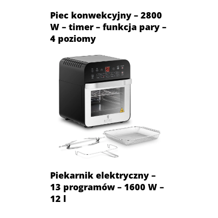
Piec konwekcyjny – 2800
W – timer – funkcja pary –
4 poziomy
Piekarnik elektryczny –
13 programów – 1600 W –
12 l