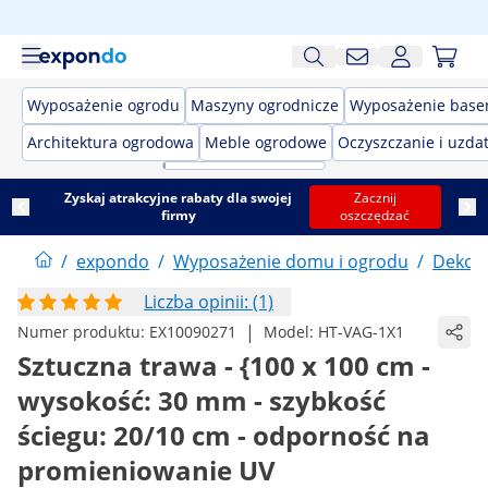
Wyposażenie ogrodu
Maszyny ogrodnicze
Wyposażenie bas
Architektura ogrodowa
Meble ogrodowe
Oczyszczanie i uzda
Zyskaj atrakcyjne rabaty dla swojej
Zacznij
firmy
oszczędzać
/
expondo
/
Wyposażenie domu i ogrodu
/
Dekor
Liczba opinii: (1)
|
Numer produktu:
EX10090271
Model:
HT-VAG-1X1
Sztuczna trawa - {100 x 100 cm -
wysokość: 30 mm - szybkość
ściegu: 20/10 cm - odporność na
promieniowanie UV