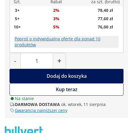
Szt.
Rabat
za szt. (brutto)
3+
2%
78,40 zł
5+
3%
77,60 zł
10+
5%
76,00 zł
Poproś o indywidualną ofertę dla ponad 10
produktów
Liczba
-
+
Dodaj do koszyka
Kup teraz
Na stanie
DARMOWA DOSTAWA
ok. wtorek, 11 sierpnia
Gwarancja najniższej ceny