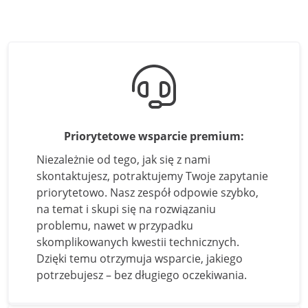
Metody płatności
Polityka prywatności
Cookies
Regulamin
Gwarancja premium
Priorytetowe wsparcie premium:
Gwarancja najlepszej ceny
Niezależnie od tego, jak się z nami
skontaktujesz, potraktujemy Twoje zapytanie
Strategia Podatkowa
priorytetowo. Nasz zespół odpowie szybko,
na temat i skupi się na rozwiązaniu
Wycofanie produktu
problemu, nawet w przypadku
skomplikowanych kwestii technicznych.
Kontakt
Dzięki temu otrzymuja wsparcie, jakiego
expondo Partners
potrzebujesz – bez długiego oczekiwania.
7-dniowa gwarancja ceny