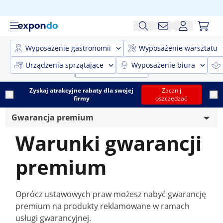
Wyposażenie gastronomii
Wyposażenie warsztatu
Urządzenia sprzątające
Wyposażenie biura
Zyskaj atrakcyjne rabaty dla swojej
Zacznij
firmy
oszczędzać
Gwarancja premium
Warunki gwarancji
Utylizacja baterii
premium
Zwrot i anulowanie
Wysyłka
Oprócz ustawowych praw możesz nabyć gwarancję
Dane adresowe
premium na produkty reklamowane w ramach
usługi gwarancyjnej.