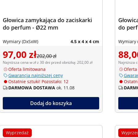
Głowica zamykająca do zaciskarki
Głowica
do perfum - Ø22 mm
do per
Wymiary (DxSxW)
4.5 x 4 x 4 cm
Wymiary 
97,00 zł
88,0
202,00 zł
Najniższa cena w zł z 30 dni przed obniżką: 202,00 zł
Najniższa c
Oferta limitowana
Oferta
Gwarancja najniższej ceny
Gwaran
Ostatnie sztuki! Pozostało: 12
Ostatni
DARMOWA DOSTAWA
ok. 11.08
DARM
Dodaj do koszyka
Wyprzedaż
Wyprze