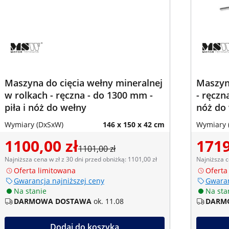
Maszyna do cięcia wełny mineralnej
Maszyna
w rolkach - ręczna - do 1300 mm -
- ręczn
piła i nóż do wełny
nóż do
Wymiary (DxSxW)
146 x 150 x 42 cm
Wymiary 
1100,00 zł
1719
1101,00 zł
Najniższa cena w zł z 30 dni przed obniżką: 1101,00 zł
Najniższa c
Oferta limitowana
Oferta
Gwarancja najniższej ceny
Gwaran
Na stanie
Na sta
DARMOWA DOSTAWA
ok. 11.08
DARM
Dodaj do koszyka