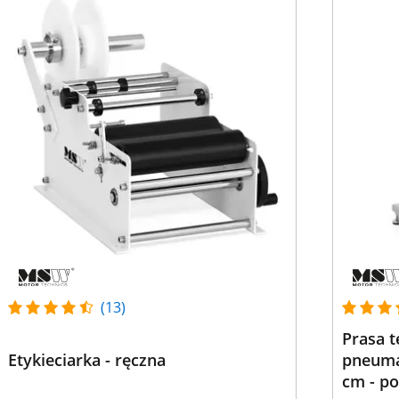
(13)
Prasa 
Etykieciarka - ręczna
pneumat
cm - p