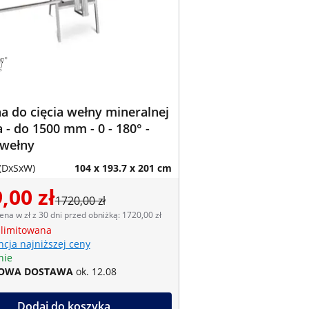
 do cięcia wełny mineralnej
a - do 1500 mm - 0 - 180° -
 wełny
(DxSxW)
104 x 193.7 x 201 cm
,00 zł
1720,00 zł
ena w zł z 30 dni przed obniżką: 1720,00 zł
 limitowana
cja najniższej ceny
nie
OWA DOSTAWA
ok. 12.08
Dodaj do koszyka