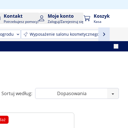
Kontakt
Moje konto
Koszyk
Potrzebujesz pomocy?
Zaloguj/Zarejestruj się
Kasa
 ogrodu
Wyposażenie salonu kosmetycznego
Sprzęt
Sortuj według:
daż