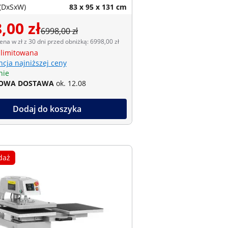
(DxSxW)
83 x 95 x 131 cm
,00 zł
6998,00 zł
ena w zł z 30 dni przed obniżką: 6998,00 zł
 limitowana
cja najniższej ceny
nie
OWA DOSTAWA
ok. 12.08
Dodaj do koszyka
daż