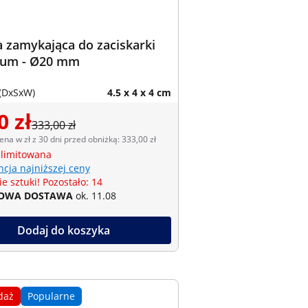
 zamykająca do zaciskarki
fum - Ø20 mm
(DxSxW)
4.5 x 4 x 4 cm
0 zł
333,00 zł
ena w zł z 30 dni przed obniżką: 333,00 zł
 limitowana
cja najniższej ceny
e sztuki! Pozostało: 14
OWA DOSTAWA
ok. 11.08
Dodaj do koszyka
daż
Popularne