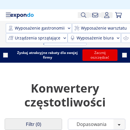
Wyposażenie gastronomii
Wyposażenie warsztatu
Urządzenia sprzątające
Wyposażenie biura
Zyskaj atrakcyjne rabaty dla swojej
Zacznij
firmy
oszczędzać
Konwertery
częstotliwości
Filtr (0)