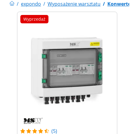
/
expondo
/
Wyposażenie warsztatu
/
Konwertery
Wyprzedaż
(5)