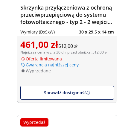
Skrzynka przyłączeniowa z ochroną
przeciwprzepięciową do systemu
fotowoltaicznego - typ 2 - 2 wejścia
/ 2 wyjścia - 600 V - IP65
Wymiary (DxSxW)
30 x 29.5 x 14 cm
461,00 zł
512,00 zł
Najniższa cena w zł z 30 dni przed obniżką: 512,00 zł
Oferta limitowana
Gwarancja najniższej ceny
Wyprzedane
Sprawdź dostępność
Wyprzedaż