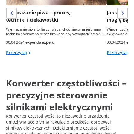
Wymrażanie piwa – proces,
Jak zrobić
techniki i ciekawostki
magię bąbe
Wymrażanie piwa to fascynująca, choć nieco mniej znana
Wino musujące, 
technika stosowana przez browary, aby wzbogacić smak i…
świętowania i el
30.04.2024
expondo expert
30.04.2024
exp
Przeczytaj
Przeczytaj
Konwerter częstotliwości –
precyzyjne sterowanie
silnikami elektrycznymi
Konwerter częstotliwości to niezawodne urządzenie
umożliwiające płynną regulację prędkości obrotowej
silników elektrycznych. Dzięki zmianie częstotliwości
napięcia zasilającego pozwala ono w pełni kontrolować