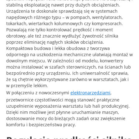
stabilną eksploatację nawet przy dużych obciążeniach.
Urządzenia te doskonale sprawdzają się w systemach
napędowych różnego typu – w pompach, wentylatorach,
tokarkach, wiertarkach kolumnowych czy kompresorach.
Pozwalają nie tylko kontrolować prędkość i moment
obrotowy, ale też znacznie wydłużyć żywotność silnika
poprzez eliminację nagłych skoków obciążenia.
Kompaktowa budowa i lekka obudowa z tworzywa
odpornego na uszkodzenia mechaniczne ułatwiają montaż w
dowolnym miejscu. W zależności od modelu, konwertery
można instalować w szafach sterowniczych, na ścianach lub
bezpośrednio przy urządzeniu. Ich uniwersalność sprawia,
że są chętnie wykorzystywane zarówno w warsztatach, jak i
w przemyśle lekkim.
W połączeniu z nowoczesnymi
elektronarzędziami
,
przetwornice częstotliwości mogą stanowić praktyczne
uzupełnienie wyposażenia warsztatu lub hali produkcyjnej.
Dzięki nim możliwe jest płynne uruchamianie maszyn,
dostosowanie mocy do bieżących zadań oraz zwiększenie
komfortu i bezpieczeństwa pracy.