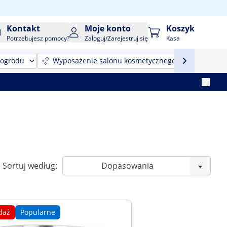
Kontakt
Moje konto
Koszyk
Potrzebujesz pomocy?
Zaloguj/Zarejestruj się
Kasa
 ogrodu
Wyposażenie salonu kosmetycznego
Sprzęt
Sortuj według:
daż
Popularne