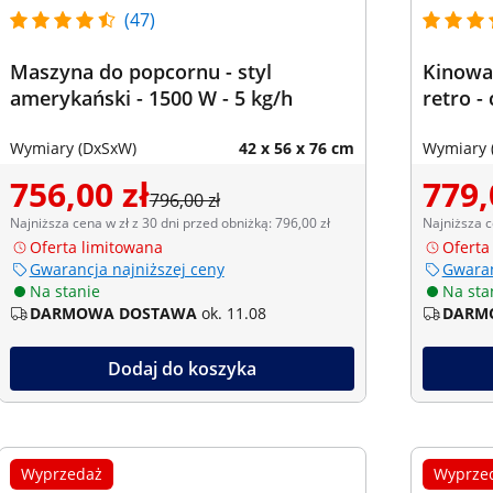
(47)
Maszyna do popcornu - styl
Kinowa
amerykański - 1500 W - 5 kg/h
retro -
Wymiary (DxSxW)
42 x 56 x 76 cm
Wymiary 
756,00 zł
779,
796,00 zł
Najniższa cena w zł z 30 dni przed obniżką: 796,00 zł
Najniższa c
Oferta limitowana
Oferta
Gwarancja najniższej ceny
Gwaran
Na stanie
Na sta
DARMOWA DOSTAWA
ok. 11.08
DARM
Dodaj do koszyka
Wyprzedaż
Wyprze