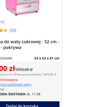
(50)
 do waty cukrowej - 52 cm -
 - pokrywa
(DxSxW)
53 x 53 x 81 cm
00 zł
1093,00 zł
ena w zł z 30 dni przed obniżką: 1093,00 zł
 limitowana
cja najniższej ceny
nie
OWA DOSTAWA
ok. 11.08
Dodaj do koszyka