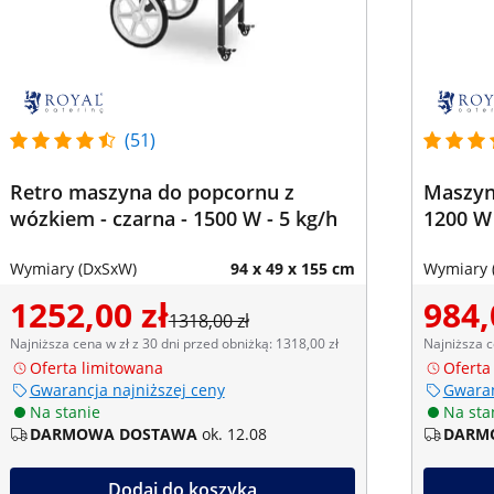
(51)
Retro maszyna do popcornu z
Maszyna
wózkiem - czarna - 1500 W - 5 kg/h
1200 W
Wymiary (DxSxW)
94 x 49 x 155 cm
Wymiary 
1252,00 zł
984,
1318,00 zł
Najniższa cena w zł z 30 dni przed obniżką: 1318,00 zł
Najniższa c
Oferta limitowana
Oferta
Gwarancja najniższej ceny
Gwaran
Na stanie
Na sta
DARMOWA DOSTAWA
ok. 12.08
DARM
Dodaj do koszyka