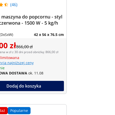
(46)
 maszyna do popcornu - styl
 czerwona - 1500 W - 5 kg/h
(DxSxW)
42 x 56 x 76.5 cm
00 zł
866,00 zł
ena w zł z 30 dni przed obniżką: 866,00 zł
 limitowana
cja najniższej ceny
nie
OWA DOSTAWA
ok. 11.08
Dodaj do koszyka
daż
Popularne