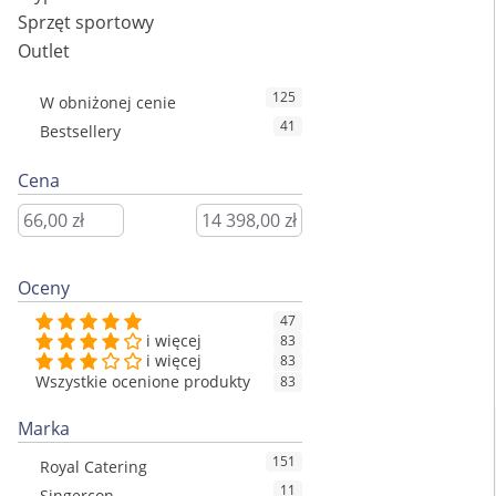
Sprzęt sportowy
Outlet
125
W obniżonej cenie
41
Bestsellery
Cena
Oceny
47
i więcej
83
i więcej
83
Wszystkie ocenione produkty
83
Marka
151
Royal Catering
11
Singercon