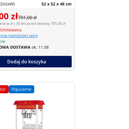
(DxSxW)
52 x 52 x 48 cm
00 zł
701,00 zł
ena w zł z 30 dni przed obniżką: 701,00 zł
 limitowana
cja najniższej ceny
nie
OWA DOSTAWA
ok. 11.08
Dodaj do koszyka
daż
Popularne