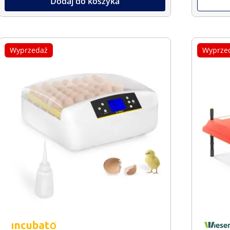
Dodaj do koszyka
Wyprzedaż
Wyprze