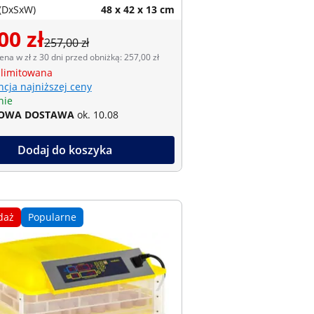
(DxSxW)
48 x 42 x 13 cm
00 zł
257,00 zł
ena w zł z 30 dni przed obniżką: 257,00 zł
 limitowana
cja najniższej ceny
nie
OWA DOSTAWA
ok. 10.08
Dodaj do koszyka
daż
Popularne