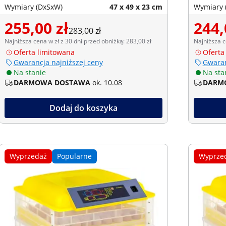
Wymiary (DxSxW)
47 x 49 x 23 cm
Wymiary 
255,00 zł
244,
283,00 zł
Najniższa cena w zł z 30 dni przed obniżką: 283,00 zł
Najniższa c
Oferta limitowana
Oferta
Gwarancja najniższej ceny
Gwaran
Na stanie
Na sta
DARMOWA DOSTAWA
ok. 10.08
DARM
Dodaj do koszyka
Wyprzedaż
Popularne
Wyprze