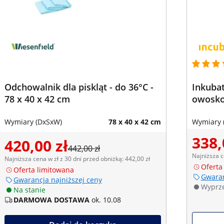
Odchowalnik dla piskląt - do 36°C -
Inkubato
78 x 40 x 42 cm
owosk
Wymiary (DxSxW)
78 x 40 x 42 cm
Wymiary 
338,
420,00 zł
442,00 zł
Najniższa c
Najniższa cena w zł z 30 dni przed obniżką: 442,00 zł
Oferta
Oferta limitowana
Gwaran
Gwarancja najniższej ceny
Wyprz
Na stanie
DARMOWA DOSTAWA
ok. 10.08