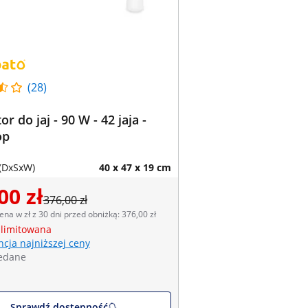
(28)
r do jaj - 90 W - 42 jaja -
op
(DxSxW)
40 x 47 x 19 cm
00 zł
376,00 zł
ena w zł z 30 dni przed obniżką: 376,00 zł
 limitowana
cja najniższej ceny
edane
Sprawdź dostępność