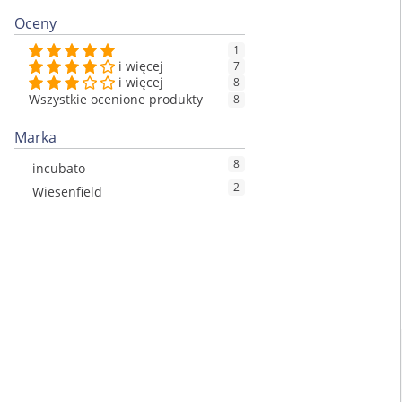
Oceny
1
i więcej
7
i więcej
8
Wszystkie ocenione produkty
8
Marka
8
incubato
2
Wiesenfield