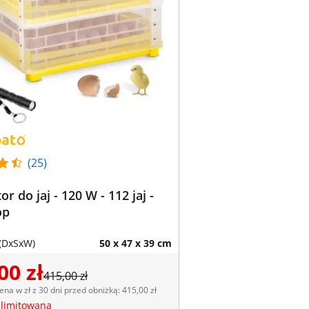
(25)
r do jaj - 120 W - 112 jaj -
op
(DxSxW)
50 x 47 x 39 cm
00 zł
415,00 zł
ena w zł z 30 dni przed obniżką: 415,00 zł
 limitowana