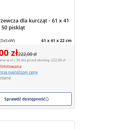
rzewcza dla kurcząt - 61 x 41
 50 piskląt
(DxSxW)
61 x 41 x 22 cm
00 zł
222,00 zł
ena w zł z 30 dni przed obniżką: 222,00 zł
 limitowana
cja najniższej ceny
edane
Sprawdź dostępność