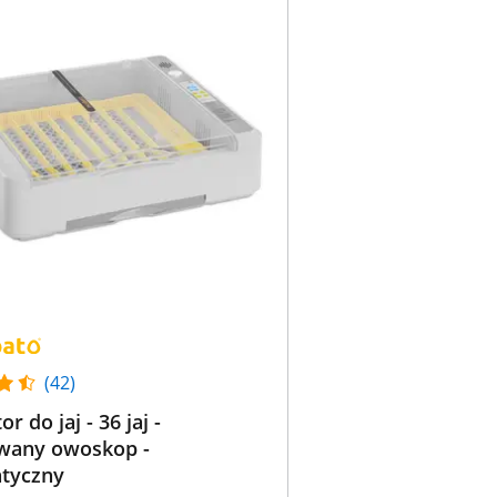
(42)
r do jaj - 36 jaj -
any owoskop -
tyczny