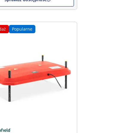
daż
Popularne