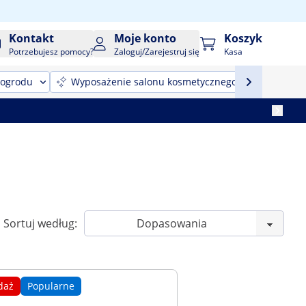
Kontakt
Moje konto
Koszyk
Potrzebujesz pomocy?
Zaloguj/Zarejestruj się
Kasa
 ogrodu
Wyposażenie salonu kosmetycznego
Sprzęt
Sortuj według:
daż
Popularne