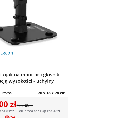
Stojak na monitor i głośniki -
acją wysokości - uchylny
(DxSxW)
20 x 18 x 28 cm
00 zł
176,00 zł
ena w zł z 30 dni przed obniżką: 168,00 zł
 limitowana