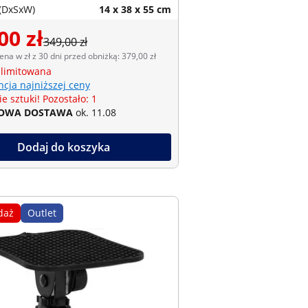
(DxSxW)
14 x 38 x 55 cm
00 zł
349,00 zł
ena w zł z 30 dni przed obniżką: 379,00 zł
 limitowana
cja najniższej ceny
e sztuki! Pozostało: 1
OWA DOSTAWA
ok. 11.08
Dodaj do koszyka
daż
Outlet