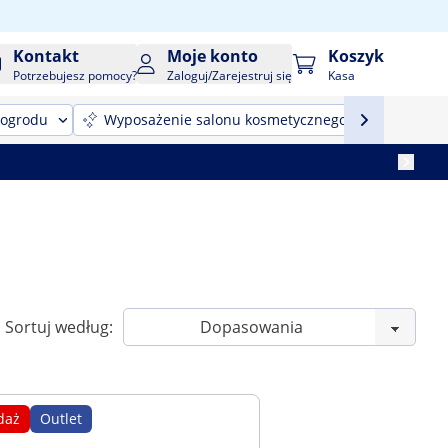
Kontakt
Moje konto
Koszyk
Potrzebujesz pomocy?
Zaloguj/Zarejestruj się
Kasa
 ogrodu
Wyposażenie salonu kosmetycznego
Sprzęt
Sortuj według:
daż
Outlet