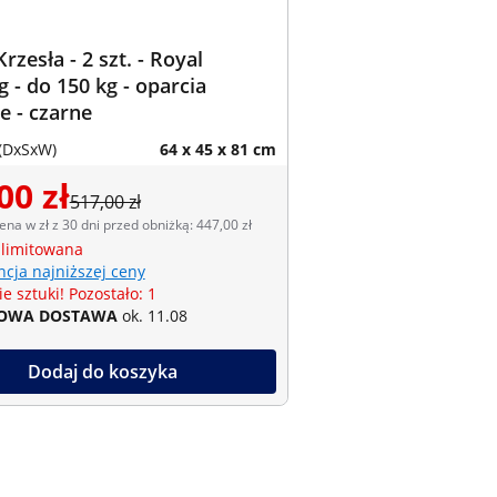
rzesła - 2 szt. - Royal
g - do 150 kg - oparcia
 - czarne
(DxSxW)
64 x 45 x 81 cm
00 zł
517,00 zł
ena w zł z 30 dni przed obniżką: 447,00 zł
 limitowana
cja najniższej ceny
e sztuki! Pozostało: 1
OWA DOSTAWA
ok. 11.08
Dodaj do koszyka