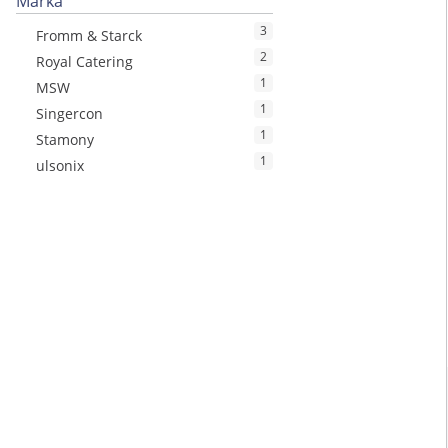
Marka
3
Fromm & Starck
2
Royal Catering
1
MSW
1
Singercon
1
Stamony
1
ulsonix