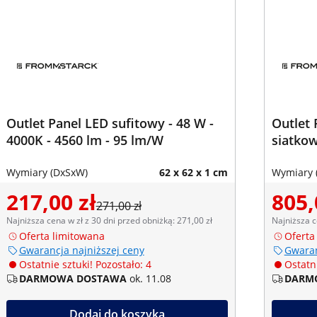
Outlet Panel LED sufitowy - 48 W -
Outlet 
4000K - 4560 lm - 95 lm/W
siatkow
Wymiary (DxSxW)
62 x 62 x 1 cm
Wymiary 
217,00 zł
805,
271,00 zł
Najniższa cena w zł z 30 dni przed obniżką: 271,00 zł
Najniższa c
Oferta limitowana
Oferta
Gwarancja najniższej ceny
Gwaran
Ostatnie sztuki! Pozostało: 4
Ostatni
DARMOWA DOSTAWA
ok. 11.08
DARM
Dodaj do koszyka