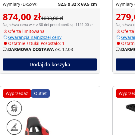
Wymiary (DxSxW)
92.5 x 32 x 69.5 cm
Wymiary 
874,00 zł
279,
1093,00 zł
Najniższa cena w zł z 30 dni przed obniżką: 1151,00 zł
Najniższa c
Oferta limitowana
Oferta
Gwarancja najniższej ceny
Gwaran
Ostatnie sztuki! Pozostało: 1
Ostatni
DARMOWA DOSTAWA
ok. 12.08
DARM
Dodaj do koszyka
Wyprzedaż
Outlet
Wyprze