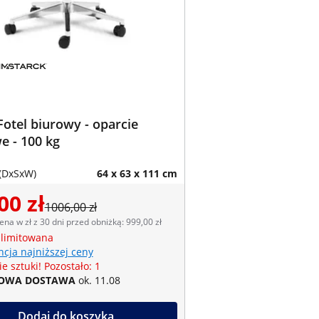
Fotel biurowy - oparcie
e - 100 kg
(DxSxW)
64 x 63 x 111 cm
00 zł
1006,00 zł
ena w zł z 30 dni przed obniżką: 999,00 zł
 limitowana
cja najniższej ceny
e sztuki! Pozostało: 1
OWA DOSTAWA
ok. 11.08
Dodaj do koszyka