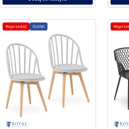
Wyprzedaż
Outlet
Wyprze