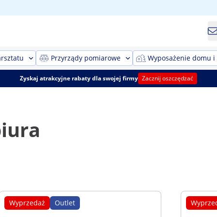
rsztatu
Przyrządy pomiarowe
Wyposażenie domu i
Zyskaj atrakcyjne rabaty dla swojej firmy
Zacznij oszczędzać
iura
Wyprzedaż
Outlet
Wyprze