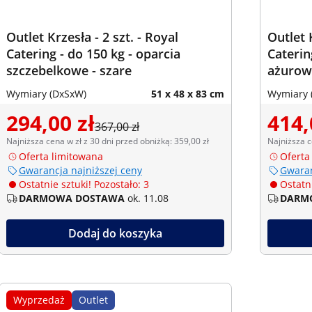
Outlet Krzesła - 2 szt. - Royal
Outlet K
Catering - do 150 kg - oparcia
Caterin
szczebelkowe - szare
ażurowe
Wymiary (DxSxW)
51 x 48 x 83 cm
Wymiary 
294,00 zł
414,
367,00 zł
Najniższa cena w zł z 30 dni przed obniżką: 359,00 zł
Najniższa c
Oferta limitowana
Oferta
Gwarancja najniższej ceny
Gwaran
Ostatnie sztuki! Pozostało: 3
Ostatni
DARMOWA DOSTAWA
ok. 11.08
DARM
Dodaj do koszyka
Wyprzedaż
Outlet