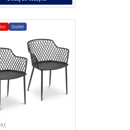
daż
Outlet