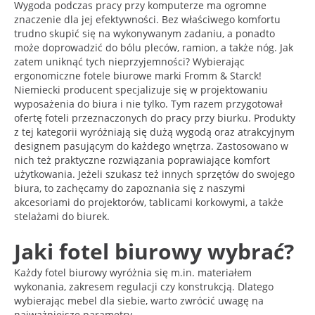
Wygoda podczas pracy przy komputerze ma ogromne
znaczenie dla jej efektywności. Bez właściwego komfortu
trudno skupić się na wykonywanym zadaniu, a ponadto
może doprowadzić do bólu pleców, ramion, a także nóg. Jak
zatem uniknąć tych nieprzyjemności? Wybierając
ergonomiczne fotele biurowe marki Fromm & Starck!
Niemiecki producent specjalizuje się w projektowaniu
wyposażenia do biura i nie tylko. Tym razem przygotował
ofertę foteli przeznaczonych do pracy przy biurku. Produkty
z tej kategorii wyróżniają się dużą wygodą oraz atrakcyjnym
designem pasującym do każdego wnętrza. Zastosowano w
nich też praktyczne rozwiązania poprawiające komfort
użytkowania. Jeżeli szukasz też innych sprzętów do swojego
biura, to zachęcamy do zapoznania się z naszymi
akcesoriami do projektorów, tablicami korkowymi, a także
stelażami do biurek.
Jaki fotel biurowy wybrać?
Każdy fotel biurowy wyróżnia się m.in. materiałem
wykonania, zakresem regulacji czy konstrukcją. Dlatego
wybierając mebel dla siebie, warto zwrócić uwagę na
najważniejsze parametry.