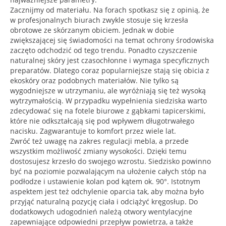
Zacznijmy od materiału. Na forach spotkasz się z opinią, że
w profesjonalnych biurach zwykle stosuje się krzesła
obrotowe ze skórzanym obiciem. Jednak w dobie
zwiększającej się świadomości na temat ochrony środowiska
zaczęto odchodzić od tego trendu. Ponadto czyszczenie
naturalnej skóry jest czasochłonne i wymaga specyficznych
preparatów. Dlatego coraz popularniejsze stają się obicia z
ekoskóry oraz podobnych materiałów. Nie tylko są
wygodniejsze w utrzymaniu, ale wyróżniają się też wysoką
wytrzymałością. W przypadku wypełnienia siedziska warto
zdecydować się na fotele biurowe z gąbkami tapicerskimi,
które nie odkształcają się pod wpływem długotrwałego
nacisku. Zagwarantuje to komfort przez wiele lat.
Zwróć też uwagę na zakres regulacji mebla, a przede
wszystkim możliwość zmiany wysokości. Dzięki temu
dostosujesz krzesło do swojego wzrostu. Siedzisko powinno
być na poziomie pozwalającym na ułożenie całych stóp na
podłodze i ustawienie kolan pod kątem ok. 90°. Istotnym
aspektem jest też odchylenie oparcia tak, aby można było
przyjąć naturalną pozycję ciała i odciążyć kręgosłup. Do
dodatkowych udogodnień należą otwory wentylacyjne
zapewniające odpowiedni przepływ powietrza, a także