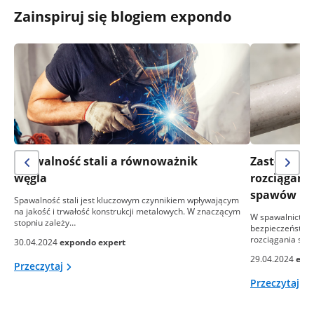
Zainspiruj się blogiem expondo
Spawalność stali a równoważnik
Zastosowan
węgla
rozciągania
spawów
Spawalność stali jest kluczowym czynnikiem wpływającym
na jakość i trwałość konstrukcji metalowych. W znaczącym
W spawalnictwie
stopniu zależy…
bezpieczeństwa i
rozciągania sta
30.04.2024
expondo expert
29.04.2024
exp
Przeczytaj
Przeczytaj