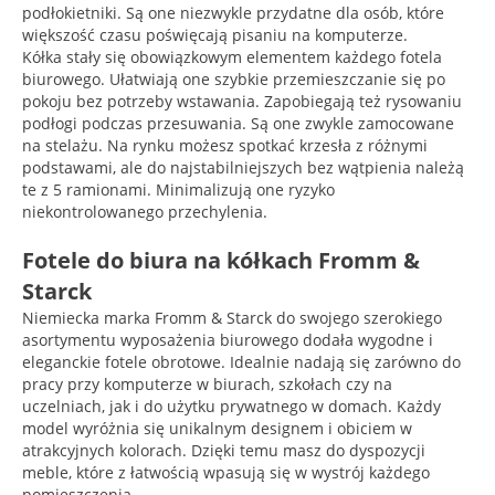
podłokietniki. Są one niezwykle przydatne dla osób, które
większość czasu poświęcają pisaniu na komputerze.
Kółka stały się obowiązkowym elementem każdego fotela
biurowego. Ułatwiają one szybkie przemieszczanie się po
pokoju bez potrzeby wstawania. Zapobiegają też rysowaniu
podłogi podczas przesuwania. Są one zwykle zamocowane
na stelażu. Na rynku możesz spotkać krzesła z różnymi
podstawami, ale do najstabilniejszych bez wątpienia należą
te z 5 ramionami. Minimalizują one ryzyko
niekontrolowanego przechylenia.
Fotele do biura na kółkach Fromm &
Starck
Niemiecka marka Fromm & Starck do swojego szerokiego
asortymentu wyposażenia biurowego dodała wygodne i
eleganckie fotele obrotowe. Idealnie nadają się zarówno do
pracy przy komputerze w biurach, szkołach czy na
uczelniach, jak i do użytku prywatnego w domach. Każdy
model wyróżnia się unikalnym designem i obiciem w
atrakcyjnych kolorach. Dzięki temu masz do dyspozycji
meble, które z łatwością wpasują się w wystrój każdego
pomieszczenia.