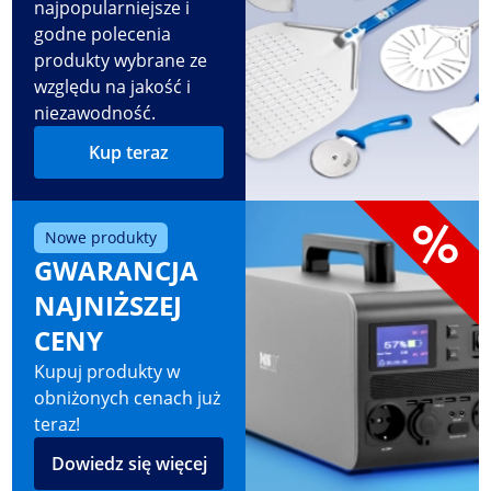
najpopularniejsze i
godne polecenia
produkty wybrane ze
względu na jakość i
niezawodność.
Kup teraz
Nowe produkty
GWARANCJA
NAJNIŻSZEJ
CENY
Kupuj produkty w
obniżonych cenach już
teraz!
Dowiedz się więcej