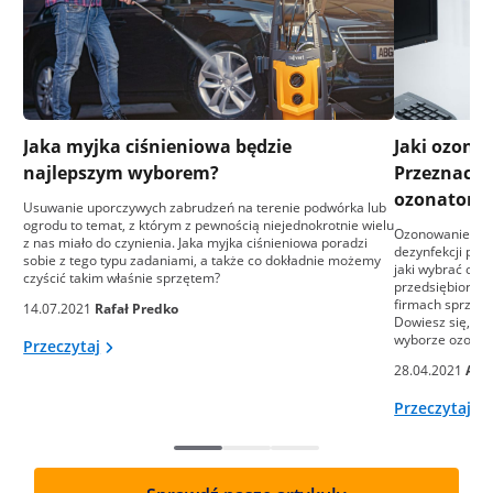
Jaka myjka ciśnieniowa będzie
Jaki ozona
najlepszym wyborem?
Przeznacze
ozonatoró
Usuwanie uporczywych zabrudzeń na terenie podwórka lub
ogrodu to temat, z którym z pewnością niejednokrotnie wielu
Ozonowanie to j
z nas miało do czynienia. Jaka myjka ciśnieniowa poradzi
dezynfekcji pom
sobie z tego typu zadaniami, a także co dokładnie możemy
jaki wybrać ozo
czyścić takim właśnie sprzętem?
przedsiębiorst
firmach sprząta
14.07.2021
Rafał Predko
Dowiesz się, na
wyborze ozonat
Przeczytaj
28.04.2021
Ali
Przeczytaj