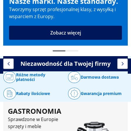
Nasze marki. Nasze standardy.
Tworzymy sprzęt profesjonalnej klasy, z wysyłką i
wsparciem z Europy.
Zobacz więcej
Niezawodność dla Twojej firmy
Różne metody
Darmowa dostawa
płatności
Rabaty ilościowe
Gwarancja premium
GASTRONOMIA
Sprawdzone w Europie
sprzęty i meble