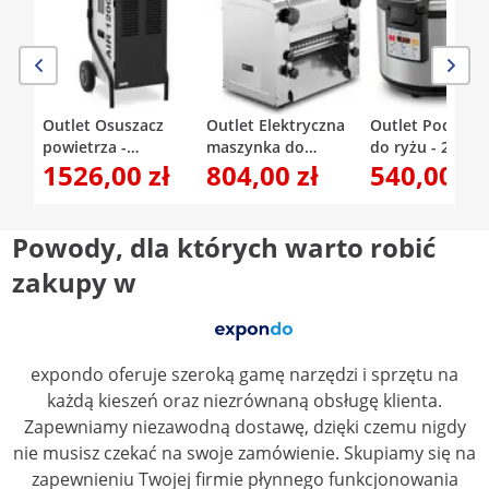
Outlet Osuszacz
Outlet Elektryczna
Outlet Podgrze
powietrza -
maszynka do
do ryżu - 26 l -
1526,00 zł
804,00 zł
540,00 zł
przemysłowy - 50 l/24
makaronu - 26 cm -
cyfrowe ustawi
h - 90 m²
grubość ciasta 1 do
temperatury: 4
14 mm - Royal
- Royal Caterin
Catering
Powody, dla których warto robić
zakupy w
expondo oferuje szeroką gamę narzędzi i sprzętu na
każdą kieszeń oraz niezrównaną obsługę klienta.
Zapewniamy niezawodną dostawę, dzięki czemu nigdy
nie musisz czekać na swoje zamówienie. Skupiamy się na
zapewnieniu Twojej firmie płynnego funkcjonowania