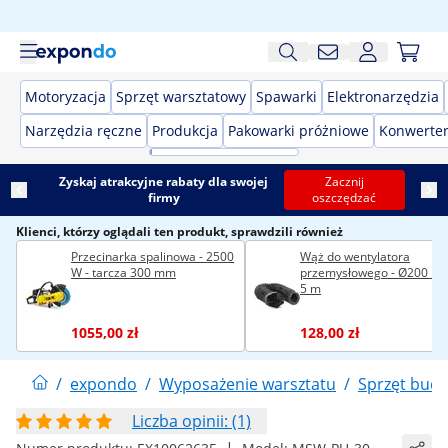
Motoryzacja
Sprzęt warsztatowy
Spawarki
Elektronarzędzia
Narzędzia ręczne
Produkcja
Pakowarki próżniowe
Konwerter
Zyskaj atrakcyjne rabaty dla swojej
Zacznij
firmy
oszczędzać
Klienci, którzy oglądali ten produkt, sprawdzili również
Przecinarka spalinowa - 2500
Wąż do wentylatora
W - tarcza 300 mm
przemysłowego - Ø200 mm
5 m
1055,00 zł
128,00 zł
/
expondo
/
Wyposażenie warsztatu
/
Sprzęt bud
Liczba opinii: (1)