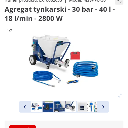
|
Numer produktu:
EX10062635
Model:
MSW-PU-30
Agregat tynkarski - 30 bar - 40 l -
18 l/min - 2800 W
1/7