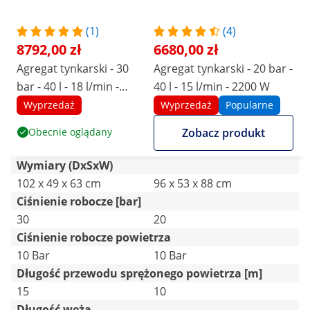
(1)
(4)
8792,00 zł
6680,00 zł
Agregat tynkarski - 30
Agregat tynkarski - 20 bar -
bar - 40 l - 18 l/min -
40 l - 15 l/min - 2200 W
2800 W
Wyprzedaż
Wyprzedaż
Popularne
Obecnie oglądany
Zobacz produkt
Wymiary (DxSxW)
102 x 49 x 63 cm
96 x 53 x 88 cm
Ciśnienie robocze [bar]
30
20
Ciśnienie robocze powietrza
10 Bar
10 Bar
Długość przewodu sprężonego powietrza [m]
15
10
Długość węża