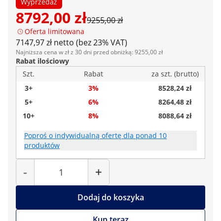
Wyprzedaż
8792,00 zł
9255,00 zł
Oferta limitowana
7147,97 zł netto (bez 23% VAT)
Najniższa cena w zł z 30 dni przed obniżką: 9255,00 zł
Rabat ilościowy
Szt.
Rabat
za szt. (brutto)
3+
3%
8528,24 zł
5+
6%
8264,48 zł
10+
8%
8088,64 zł
Poproś o indywidualną ofertę dla ponad 10
produktów
Liczba
-
+
Dodaj do koszyka
Kup teraz