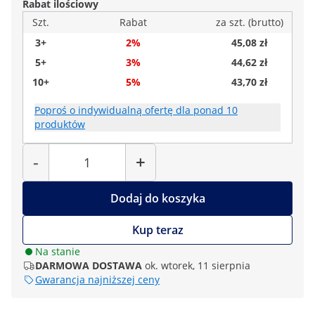
Rabat ilościowy
Szt.
Rabat
za szt. (brutto)
3+
2%
45,08 zł
5+
3%
44,62 zł
10+
5%
43,70 zł
Poproś o indywidualną ofertę dla ponad 10
produktów
Liczba
-
+
Dodaj do koszyka
Kup teraz
Na stanie
DARMOWA DOSTAWA
ok. wtorek, 11 sierpnia
Gwarancja najniższej ceny