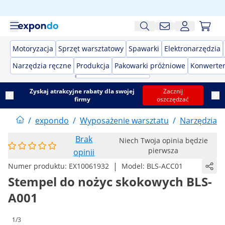
Motoryzacja
Sprzęt warsztatowy
Spawarki
Elektronarzędzia
Narzędzia ręczne
Produkcja
Pakowarki próżniowe
Konwerter
Zyskaj atrakcyjne rabaty dla swojej
Zacznij
firmy
oszczędzać
/
expondo
/
Wyposażenie warsztatu
/
Narzędzia r
Brak
Niech Twoja opinia będzie
pierwsza
opinii
|
Numer produktu:
EX10061932
Model:
BLS-ACC01
Stempel do nożyc skokowych BLS-
A001
1/3