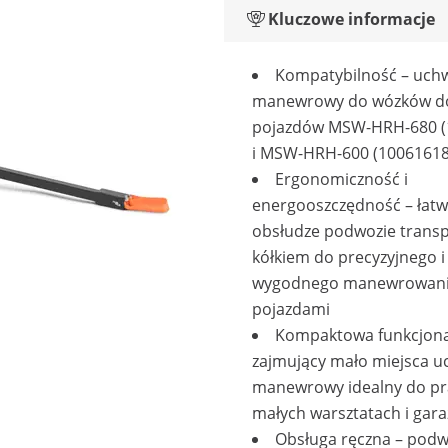
Kluczowe informacje
Kompatybilność – uch
manewrowy do wózków d
pojazdów MSW-HRH-680 (
i MSW-HRH-600 (10061618
Ergonomiczność i
energooszczędność – łat
obsłudze podwozie trans
kółkiem do precyzyjnego i
wygodnego manewrowan
pojazdami
Kompaktowa funkcjona
zajmujący mało miejsca u
manewrowy idealny do pr
małych warsztatach i gar
Obsługa ręczna – podw