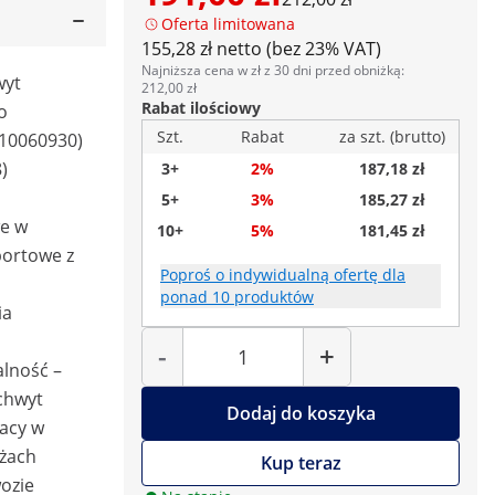
Oferta limitowana
155,28 zł netto (bez 23% VAT)
Najniższa cena w zł z 30 dni przed obniżką:
wyt
212,00 zł
Rabat ilościowy
o
Szt.
Rabat
za szt. (brutto)
10060930)
)
3+
2%
187,18 zł
5+
3%
185,27 zł
we w
10+
5%
181,45 zł
portowe z
Poproś o indywidualną ofertę dla
ponad 10 produktów
ia
Liczba
-
+
lność –
chwyt
Dodaj do koszyka
acy w
ażach
Kup teraz
ozie