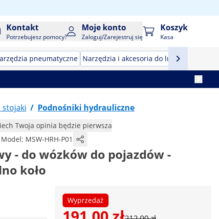
Kontakt
Moje konto
Koszyk
Potrzebujesz pomocy?
Zaloguj/Zarejestruj się
Kasa
arzędzia pneumatyczne
Narzędzia i akcesoria do lutowania
Narz
 stojaki
/
Podnośniki hydrauliczne
iech Twoja opinia będzie pierwsza
Model:
MSW-HRH-P01
 - do wózków do pojazdów -
dno koło
Wyprzedaż
191,00 zł
212,00 zł