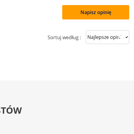
Napisz opinię
Sort reviews
Sortuj według :
STÓW