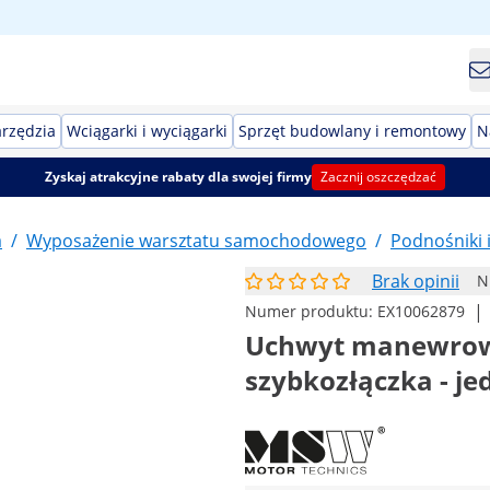
arzędzia
Wciągarki i wyciągarki
Sprzęt budowlany i remontowy
N
Zyskaj atrakcyjne rabaty dla swojej firmy
Zacznij oszczędzać
a
/
Wyposażenie warsztatu samochodowego
/
Podnośniki i
Brak opinii
N
|
Numer produktu:
EX10062879
Uchwyt manewrowy
szybkozłączka - je