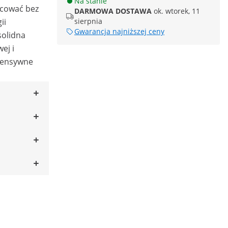
Na stanie
acować bez
DARMOWA DOSTAWA
ok. wtorek, 11
ii
sierpnia
Gwarancja najniższej ceny
solidna
ej i
tensywne