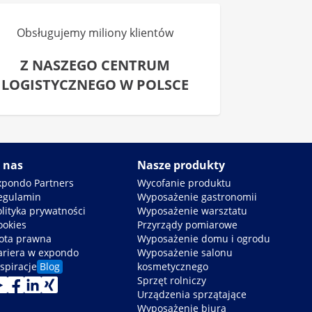
Obsługujemy miliony klientów
Z NASZEGO CENTRUM
LOGISTYCZNEGO W POLSCE
 nas
Nasze produkty
xpondo Partners
Wycofanie produktu
egulamin
Wyposażenie gastronomii
olityka prywatności
Wyposażenie warsztatu
ookies
Przyrządy pomiarowe
ota prawna
Wyposażenie domu i ogrodu
ariera w expondo
Wyposażenie salonu
spiracje
Blog
kosmetycznego
Sprzęt rolniczy
Urządzenia sprzątające
Wyposażenie biura