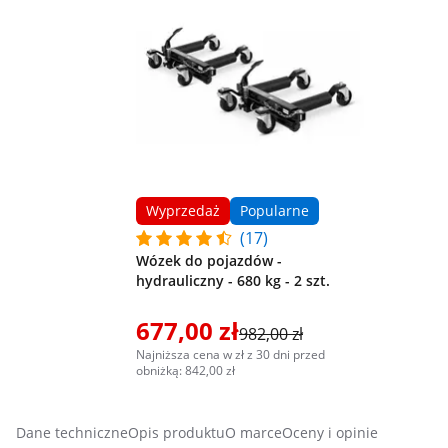
Wyprzedaż
Popularne
(17)
Wózek do pojazdów -
hydrauliczny - 680 kg - 2 szt.
677,00 zł
982,00 zł
Najniższa cena w zł z 30 dni przed
obniżką: 842,00 zł
Dane techniczne
Opis produktu
O marce
Oceny i opinie