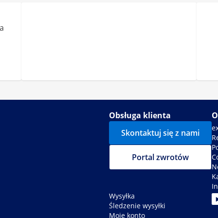
a
Obsługa klienta
O
e
Skontaktuj się z nami
R
P
Portal zwrotów
C
N
K
In
Wysyłka
Śledzenie wysyłki
Moje konto