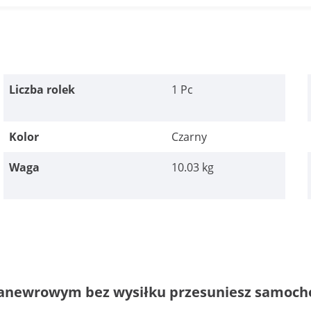
Liczba rolek
1 Pc
Kolor
Czarny
Waga
10.03 kg
manewrowym bez wysiłku przesuniesz samoch