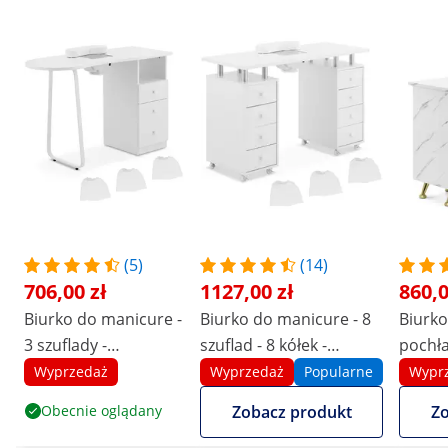
(5)
(14)
706,00 zł
1127,00 zł
860,0
Biurko do manicure -
Biurko do manicure - 8
Biurko
3 szuflady -
szuflad - 8 kółek -
pochła
pochłaniacz
pochłaniacz
marmur
Wyprzedaż
Wyprzedaż
Popularne
Wypr
szufla
Obecnie oglądany
Zobacz produkt
Zo
dłonie