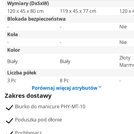
Wymiary (DxSxW)
120 x 45 x 80 cm
119 x 45 x 77 cm
120 x 
Blokada bezpieczeństwa
-
-
Nie
Koła
-
-
Nie
Kolor
Złoty
Biały
Biały
Marm
Liczba półek
3 Pc
8 Pc
-
Porównaj więcej atrybutów
Zakres dostawy
Biurko do manicure PHY-MT-10
Poduszka pod dłonie
Pochłaniacz