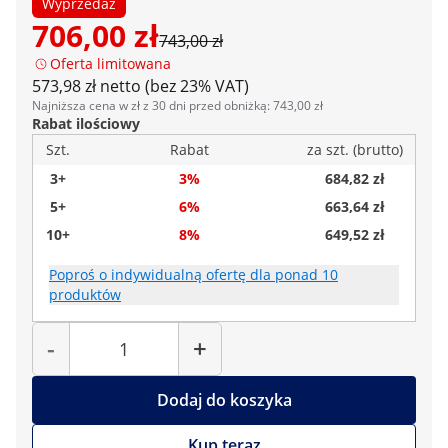
Wyprzedaż
706,00 zł
743,00 zł
Oferta limitowana
573,98 zł netto (bez 23% VAT)
Najniższa cena w zł z 30 dni przed obniżką: 743,00 zł
Rabat ilościowy
Szt.
Rabat
za szt. (brutto)
3+
3%
684,82 zł
5+
6%
663,64 zł
10+
8%
649,52 zł
Poproś o indywidualną ofertę dla ponad 10
produktów
Liczba
-
+
Dodaj do koszyka
Kup teraz