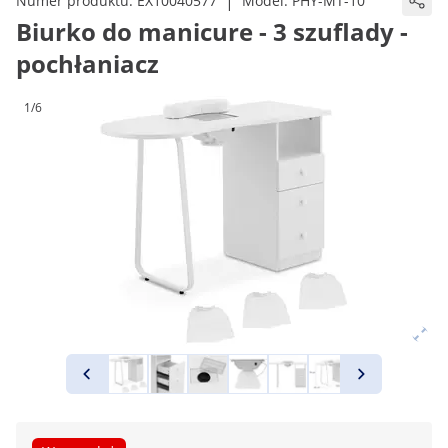
|
Numer produktu:
EX10040577
Model:
PHY-MT-10
Biurko do manicure - 3 szuflady -
pochłaniacz
1/6