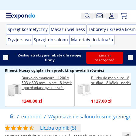
Sprzęt kosmetyczny
Masaż i wellness
Taborety i krzesła kos
Fryzjerstwo
Sprzęt do salonu
Materiały do tatuażu
Zyskaj atrakcyjne rabaty dla swojej
Zacznij
firmy
oszczędzać
Klienci, którzy oglądali ten produkt, sprawdzili również
Biurko do manicure - 1200 x
Biurko do manicure - 8
503 x 803 mm - białe - 8 kółek
szuflad - 8 kółek - pochłan
- pochłaniacz pyłu - szafki
1240,00 zł
1127,00 zł
/
expondo
/
Wyposażenie salonu kosmetycznego
/
Liczba opinii: (5)