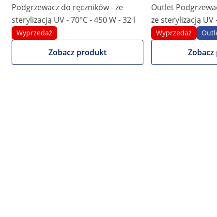
|
Numer produktu:
EX10040378
Model:
PHY-400TH-1
Podgrzewacz do ręczników - ze
Outlet Podgrzewac
Podgrzewacz do ręczników - 32 l -
sterylizacją UV - 70°C - 450 W - 32 l
ze sterylizacją UV 
sterylizator UV
l
Wyprzedaż
Wyprzedaż
Outl
Zobacz produkt
Zobacz 
1/5