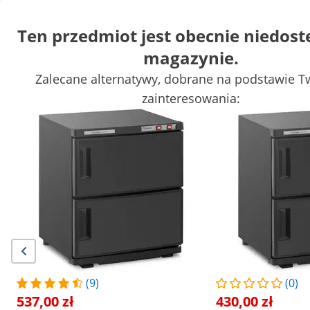
Ten przedmiot jest obecnie niedos
magazynie.
Sprzęt kosmetyczny
Masaż i wellness
Taborety i krzesła kos
Zalecane alternatywy, dobrane na podstawie T
Fryzjerstwo
Sprzęt do salonu
Materiały do tatuażu
zainteresowania:
Zyskaj atrakcyjne rabaty dla swojej
Zacznij
firmy
oszczędzać
Klienci, którzy oglądali ten produkt, sprawdzili również
Podgrzewacz do ręczników -
Wapozon - 2w1 - 750 W - 1 
ze sterylizacją UV - 70°C -
450 W - 32 l
537,00 zł
364,00 zł
/
expondo
/
Wyposażenie salonu kosmetycznego
/
(9)
(0)
Liczba opinii: (11)
537,00 zł
430,00 zł