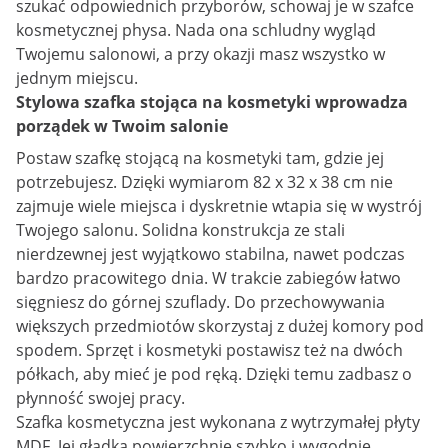
szukać odpowiednich przyborów, schowaj je w szafce
kosmetycznej physa. Nada ona schludny wygląd
Twojemu salonowi, a przy okazji masz wszystko w
jednym miejscu.
Stylowa szafka stojąca na kosmetyki wprowadza
porządek w Twoim salonie
Postaw szafkę stojącą na kosmetyki tam, gdzie jej
potrzebujesz. Dzięki wymiarom 82 x 32 x 38 cm nie
zajmuje wiele miejsca i dyskretnie wtapia się w wystrój
Twojego salonu. Solidna konstrukcja ze stali
nierdzewnej jest wyjątkowo stabilna, nawet podczas
bardzo pracowitego dnia. W trakcie zabiegów łatwo
sięgniesz do górnej szuflady. Do przechowywania
większych przedmiotów skorzystaj z dużej komory pod
spodem. Sprzęt i kosmetyki postawisz też na dwóch
półkach, aby mieć je pod ręką. Dzięki temu zadbasz o
płynność swojej pracy.
Szafka kosmetyczna jest wykonana z wytrzymałej płyty
MDF. Jej gładką powierzchnię szybko i wygodnie