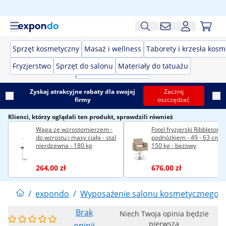
Sprzęt kosmetyczny
Masaż i wellness
Taborety i krzesła kos
Fryzjerstwo
Sprzęt do salonu
Materiały do tatuażu
Zyskaj atrakcyjne rabaty dla swojej
Zacznij
firmy
oszczędzać
Klienci, którzy oglądali ten produkt, sprawdzili również
Waga ze wzrostomierzem -
Fotel fryzjerski Ribbleton z
do wzrostu i masy ciała - stal
podnóżkiem - 49 - 63 cm -
nierdzewna - 180 kg
150 kg - beżowy
264,00 zł
676,00 zł
/
expondo
/
Wyposażenie salonu kosmetycznego
Brak
Niech Twoja opinia będzie
pierwsza
opinii