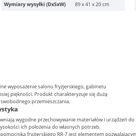
Wymiary wysyłki (DxSxW)
89 x 41 x 20 cm
ne wyposażenie salonu fryzjerskiego, gabinetu
siej piękności. Produkt charakteryzuje się dużą
ą swobodnego przemieszczania.
ystyka
wniają wygodne przechowywanie materiałów i urządzeń do styl
ysokości ich położenia do własnych potrzeb.
pomocnika fryzjerskiego RR-7 jest elementem pozwalającym