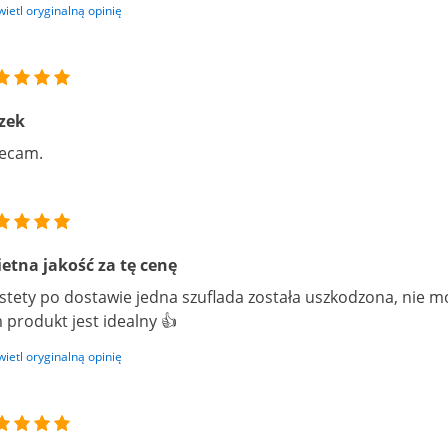
ietl oryginalną opinię
zek
ecam.
etna jakość za tę cenę
stety po dostawie jedna szuflada została uszkodzona, nie mo
 produkt jest idealny 👍
ietl oryginalną opinię