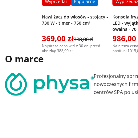
Wyprzedaż
Popularne
Wyprzeda
Nawilżacz do włosów - stojący -
Konsola fryz
730 W - timer - 750 cm³
LED - wyjątk
owalna - 70 
369,00 zł
986,00 
388,00 zł
Najniższa cena w zł z 30 dni przed
Najniższa cena
obniżką: 388,00 zł
obniżką: 1015,
O marce
Profesjonalny sprz
nowoczesnych firm 
centrów SPA po usł