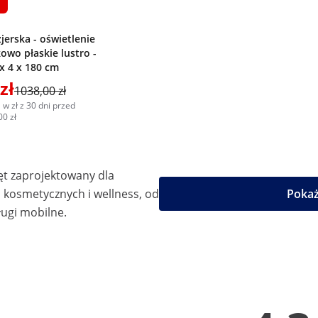
ż
jerska - oświetlenie
owo płaskie lustro -
x 4 x 180 cm
zł
1038,00 zł
 w zł z 30 dni przed
00 zł
ęt zaprojektowany dla
kosmetycznych i wellness, od
Pokaż
ugi mobilne.