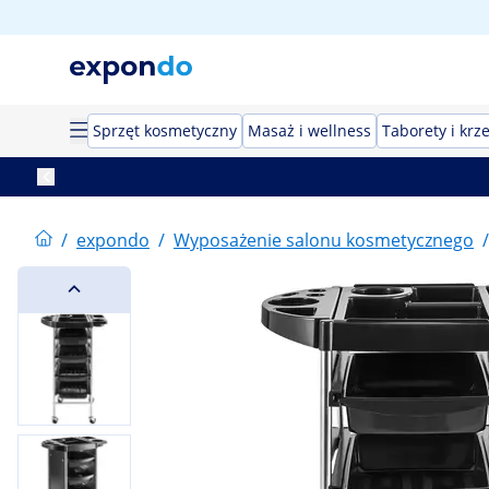
Sprzęt kosmetyczny
Masaż i wellness
Taborety i krz
/
expondo
/
Wyposażenie salonu kosmetycznego
/