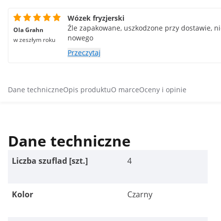
Wózek fryzjerski
Źle zapakowane, uszkodzone przy dostawie, n
Ola Grahn
nowego
w zeszłym roku
Przeczytaj
Dane techniczne
Opis produktu
O marce
Oceny i opinie
Dane techniczne
Liczba szuflad [szt.]
4
Kolor
Czarny