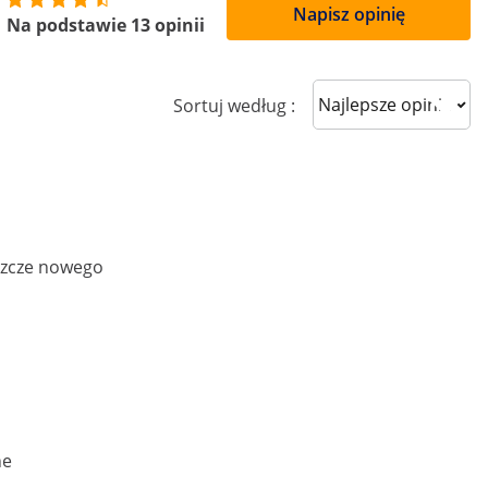
Napisz opinię
Na podstawie 13 opinii
Sort reviews
Sortuj według :
szcze nowego
ne