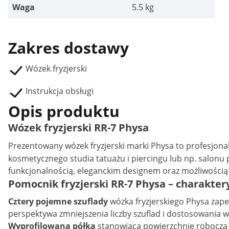
Waga
5.5 kg
Zakres dostawy
Wózek fryzjerski
Instrukcja obsługi
Opis produktu
Wózek fryzjerski RR-7 Physa
Prezentowany
wózek fryzjerski
marki Physa to profesjonal
kosmetycznego studia tatuażu i piercingu lub np. salonu p
funkcjonalnością, eleganckim designem oraz możliwości
Pomocnik fryzjerski RR-7 Physa – charakter
Cztery pojemne szuflady
wózka fryzjerskiego Physa zape
perspektywa zmniejszenia liczby szuflad i dostosowania w
Wyprofilowana półka
stanowiąca powierzchnię roboczą 