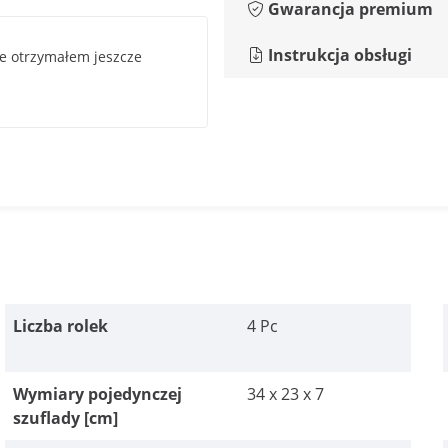
Gwarancja premium
Instrukcja obsługi
ie otrzymałem jeszcze
Liczba rolek
4 Pc
Wymiary pojedynczej
34 x 23 x 7
szuflady [cm]