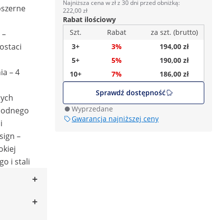
Najniższa cena w zł z 30 dni przed obniżką:
bszerne
222,00 zł
Rabat ilościowy
Szt.
Rabat
za szt. (brutto)
 –
ostaci
3+
3%
194,00 zł
5+
5%
190,00 zł
ia – 4
10+
7%
186,00 zł
Sprawdź dostępność
nych
Wyprzedane
bodnego
Gwarancja najniższej ceny
i
sign –
kiej
o i stali