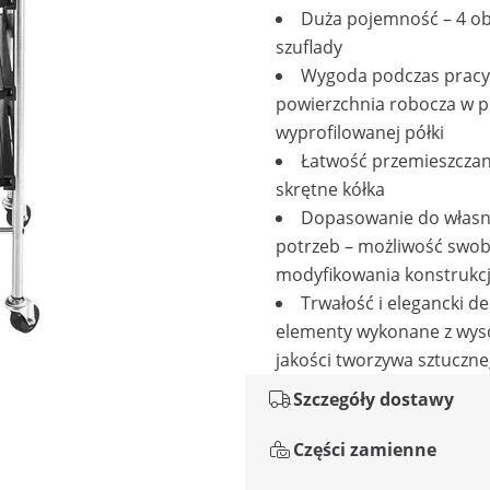
Duża pojemność – 4 o
szuflady
Wygoda podczas pracy
powierzchnia robocza w p
wyprofilowanej półki
Łatwość przemieszczan
skrętne kółka
Dopasowanie do włas
potrzeb – możliwość swo
modyfikowania konstrukcj
Trwałość i elegancki de
elementy wykonane z wyso
jakości tworzywa sztuczneg
Szczegóły dostawy
Części zamienne