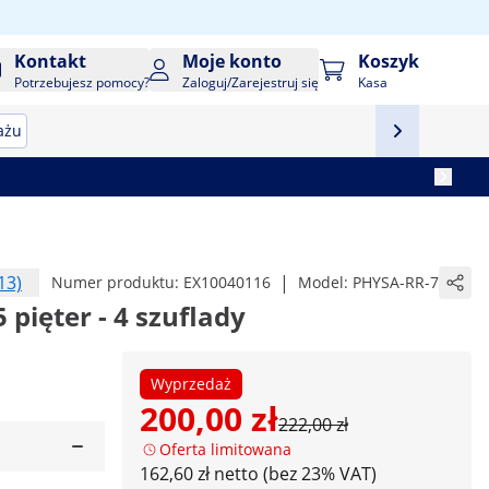
Kontakt
Moje konto
Koszyk
Potrzebujesz pomocy?
Zaloguj/Zarejestruj się
Kasa
ażu
13)
|
Numer produktu:
EX10040116
Model:
PHYSA-RR-7
5 pięter - 4 szuflady
Wyprzedaż
200,00 zł
222,00 zł
Oferta limitowana
162,60 zł netto (bez 23% VAT)