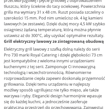
przeciwbryzgowej i płycie grillowej z odprowadzeniem
tłuszczu, który ścieknie do tacy ociekowej. Powierzchnia
grilla ma wymiary 31 x 48 cm. Ruszt posiada szczeliny o
szerokości 15 mm. Pod nim umieścisz ok. 4 kg kamieni
lawowych (w zestawie). Dzięki dużej mocy 4,5 kW szybko
osiagniesz żądaną temperaturę, którą można płynnie
ustawisz aż do 300°C, aby uzyskać optymalne rezultaty.
Grill elektryczny lawowy ze zintegrowaną obudową
Elektryczny grill lawowy z szafką dolną należy do serii
Pro 730 marki Royal Catering i dzięki głębokości 73 cm
jest kompatybilne z wieloma innymi urządzeniami
kuchennymi z tej serii. Zaimponuje Ci innowacyjną
technologią i wszechstronnością. Równomierne
rozprowadzanie ciepła zapewni doskonałą przyjemność
grillowania. Dzięki temu urządzeniu w najlepszy
możliwy sposób ugrillujesz nie tylko mięso, ale także
warzywa i ryby. Elegancki design harmonijnie wpasuje
się do każdej kuchni, a jednocześnie zaoferuje
praktyczną przestrzeń do przechowywania. Zainwestuj