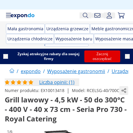
Mała gastronomia
Urządzenia grzewcze
Meble gastronomicz
Urządzenia chłodnicze
Wyposażenie baru
Wyposażenie masa
Zyskaj atrakcyjne rabaty dla swojej
Zacznij
firmy
oszczędzać
/
expondo
/
Wyposażenie gastronomii
/
Urządzen
Liczba opinii: (1)
|
Numer produktu:
EX10013418
Model:
RCELSG-40/700C
Grill lawowy - 4,5 kW - 50 do 300°C
- 400 V - 40 x 73 cm - Seria Pro 730 -
Royal Catering
1/6