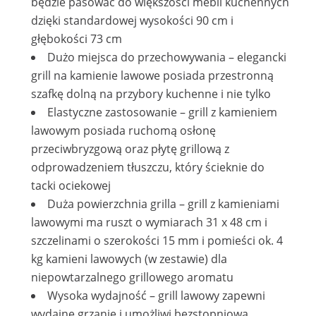
będzie pasować do większości mebli kuchennych
dzięki standardowej wysokości 90 cm i
głębokości 73 cm
Dużo miejsca do przechowywania – elegancki
grill na kamienie lawowe posiada przestronną
szafkę dolną na przybory kuchenne i nie tylko
Elastyczne zastosowanie – grill z kamieniem
lawowym posiada ruchomą osłonę
przeciwbryzgową oraz płytę grillową z
odprowadzeniem tłuszczu, który ścieknie do
tacki ociekowej
Duża powierzchnia grilla – grill z kamieniami
lawowymi ma ruszt o wymiarach 31 x 48 cm i
szczelinami o szerokości 15 mm i pomieści ok. 4
kg kamieni lawowych (w zestawie) dla
niepowtarzalnego grillowego aromatu
Wysoka wydajność – grill lawowy zapewni
wydajne grzanie i umożliwi bezstopniową