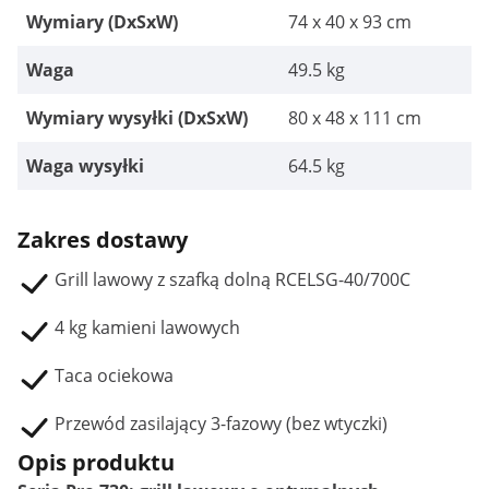
Wymiary (DxSxW)
74 x 40 x 93 cm
Waga
49.5 kg
Wymiary wysyłki (DxSxW)
80 x 48 x 111 cm
Waga wysyłki
64.5 kg
Zakres dostawy
Grill lawowy z szafką dolną RCELSG-40/700C
4 kg kamieni lawowych
Taca ociekowa
Przewód zasilający 3-fazowy (bez wtyczki)
Opis produktu