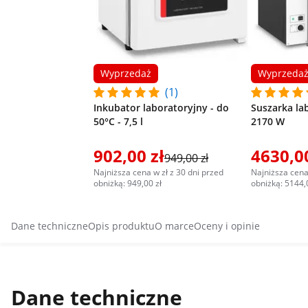
Wyprzedaż
Wyprzeda
(1)
Inkubator laboratoryjny - do
Suszarka lab
50°C - 7,5 l
2170 W
902,00 zł
4630,00
949,00 zł
Najniższa cena w zł z 30 dni przed
Najniższa cena
obniżką: 949,00 zł
obniżką: 5144,
Dane techniczne
Opis produktu
O marce
Oceny i opinie
Dane techniczne