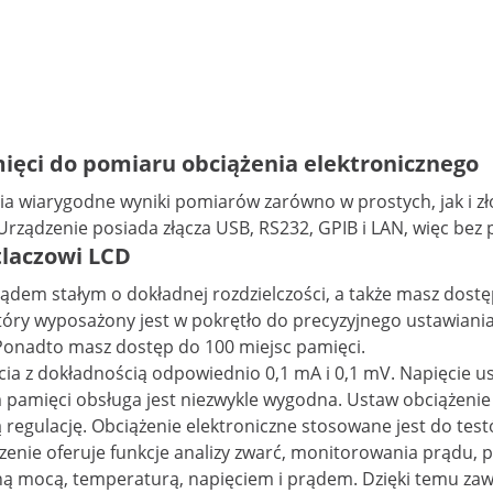
ięci do pomiaru obciążenia elektronicznego
ia wiarygodne wyniki pomiarów zarówno w prostych, jak i z
 Urządzenie posiada złącza USB, RS232, GPIB i LAN, więc be
tlaczowi LCD
rądem stałym o dokładnej rozdzielczości, a także masz dostęp
tóry wyposażony jest w pokrętło do precyzyjnego ustawiania
 Ponadto masz dostęp do 100 miejsc pamięci.
cia z dokładnością odpowiednio 0,1 mA i 0,1 mV. Napięcie us
amięci obsługa jest niezwykle wygodna. Ustaw obciążenie na 
ą regulację. Obciążenie elektroniczne stosowane jest do tes
zenie oferuje funkcje analizy zwarć, monitorowania prądu, 
ą mocą, temperaturą, napięciem i prądem. Dzięki temu zaws