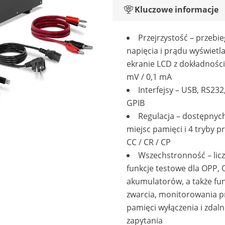
Kluczowe informacje
Przejrzystość – przebie
napięcia i prądu wyświetl
ekranie LCD z dokładności
mV / 0,1 mA
Interfejsy – USB, RS232
GPIB
Regulacja – dostępnych
miejsc pamięci i 4 tryby pr
CC / CR / CP
Wszechstronność – lic
funkcje testowe dla OPP, 
akumulatorów, a także fu
zwarcia, monitorowania p
pamięci wyłączenia i zdal
zapytania