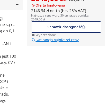
Oferta limitowana
2146,34 zł netto (bez 23% VAT)
Najniższa cena w zł z 30 dni przed obniżką:
gi
2649,00 zł
ane są na
Sprawdź dostępność
ą do 0,1
Wyprzedane
Gwarancja najniższej ceny
, LAN i
 jest 100
acy: CV /
zne
OCP i
nkcje
rądu,
nego