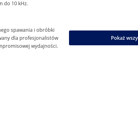
m do 10 kHz.
nego spawania i obróbki
any dla profesjonalistów
Pokaż wszy
mpromisowej wydajności.