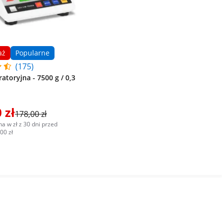
aż
Popularne
(175)
atoryjna - 7500 g / 0,3
 zł
178,00 zł
a w zł z 30 dni przed
00 zł