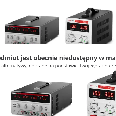
edmiot jest obecnie niedostępny w ma
 alternatywy, dobrane na podstawie Twojego zainter
(16)
(14)
789,00 zł
321,00 zł
Zasilacz laboratoryjny - 2 x
Zasilacz laboratoryjny - 0-
0-30 V - 0-5 A DC - 4 x LED
30 V - 0-10 A DC - LED
Wyprzedaż
Popularne
Wyprzedaż
Zobacz produkt
Zobacz produkt