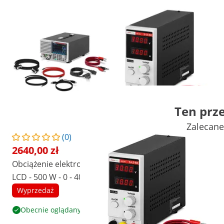
Ten prz
Zalecane
(0)
(45)
2640,00 zł
261,00 zł
Obciążenie elektroniczne -
Zasilacz laboratoryjny - 0-30
LCD - 500 W - 0 - 40 A -
V - 0-10 A - 300 W
programowalne
Wyprzedaż
Wyprzedaż
Popularne
Obecnie oglądany
Zobacz produkt