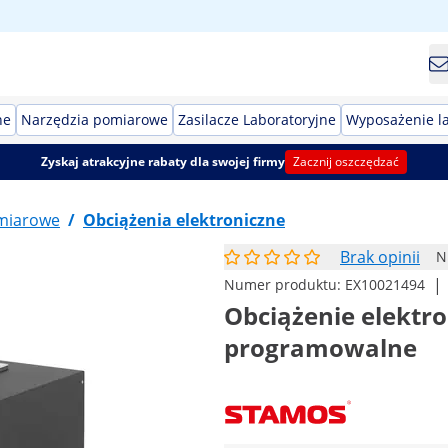
ne
Narzędzia pomiarowe
Zasilacze Laboratoryjne
Wyposażenie l
Zyskaj atrakcyjne rabaty dla swojej firmy
Zacznij oszczędzać
miarowe
/
Obciążenia elektroniczne
Brak opinii
N
|
Numer produktu:
EX10021494
Obciążenie elektron
programowalne