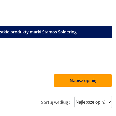
stkie produkty marki Stamos Soldering
Napisz opinię
Sort reviews
Sortuj według :