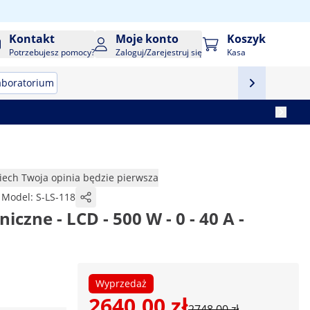
Kontakt
Moje konto
Koszyk
Potrzebujesz pomocy?
Zaloguj/Zarejestruj się
Kasa
aboratorium
iech Twoja opinia będzie pierwsza
Model:
S-LS-118
iczne - LCD - 500 W - 0 - 40 A -
Wyprzedaż
2640,00 zł
2748,00 zł