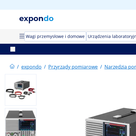
Wagi przemysłowe i domowe
Urządzenia laboratoryj
/
expondo
/
Przyrządy pomiarowe
/
Narzędzia po