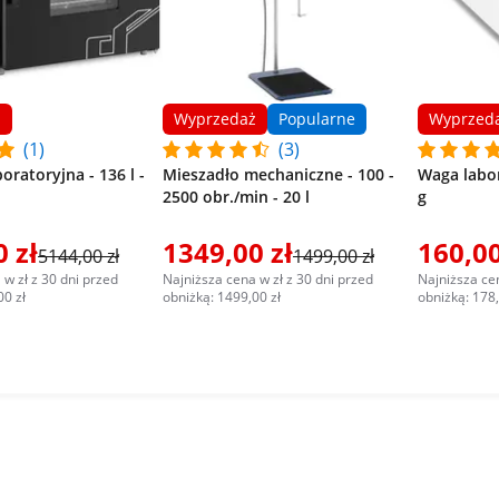
ż
Wyprzedaż
Popularne
Wyprzed
(1)
(3)
oratoryjna - 136 l -
Mieszadło mechaniczne - 100 -
Waga labor
2500 obr./min - 20 l
g
 zł
1349,00 zł
160,00
5144,00 zł
1499,00 zł
 w zł z 30 dni przed
Najniższa cena w zł z 30 dni przed
Najniższa cen
00 zł
obniżką: 1499,00 zł
obniżką: 178,