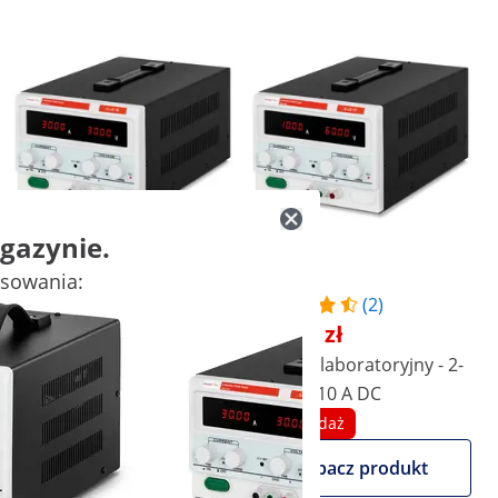
gazynie.
esowania:
(8)
(2)
926,00 zł
724,00 zł
Zasilacz laboratoryjny - 0-
Zasilacz laboratoryjny - 2-
30 V - 0-30 A DC
60 V - 0-10 A DC
Wyprzedaż
Wyprzedaż
Zobacz produkt
Zobacz produkt