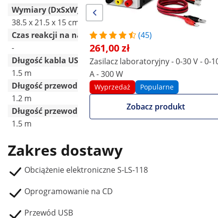
Wymiary (DxSxW)
38.5 x 21.5 x 15 cm
21.7 x 7.1 x 16 cm
Czas reakcji na narastanie/spadek napięcia/natężeni
(45)
261,00 zł
-
-
Długość kabla USB
Zasilacz laboratoryjny - 0-30 V - 0-1
1.5 m
0.7 m
A - 300 W
Długość przewodu
Wyprzedaż
Popularne
1.2 m
2.35 m
Zobacz produkt
Długość przewodu portu RS232
1.5 m
1.6 m
Zakres dostawy
Obciążenie elektroniczne S-LS-118
Oprogramowanie na CD
Przewód USB