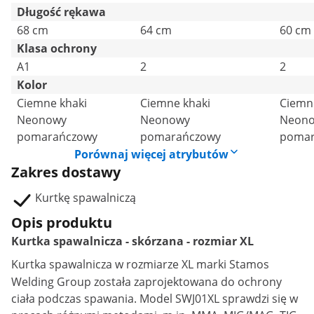
Długość rękawa
68 cm
64 cm
60 cm
Klasa ochrony
A1
2
2
Kolor
Ciemne khaki
Ciemne khaki
Ciemn
Neonowy
Neonowy
Neon
pomarańczowy
pomarańczowy
pomar
Porównaj więcej atrybutów
Zakres dostawy
Kurtkę spawalniczą
Opis produktu
Kurtka spawalnicza - skórzana - rozmiar XL
Kurtka spawalnicza
w rozmiarze XL marki Stamos
Welding Group została zaprojektowana do ochrony
ciała podczas spawania. Model SWJ01XL sprawdzi się w