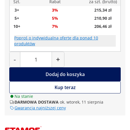
Szt.
Rabat
za szt. (brutto)
3+
3%
215,34 zł
5+
5%
210,90 zł
10+
7%
206,46 zł
Poproś o indywidualną ofertę dla ponad 10
produktów
Liczba
-
+
Dodaj do koszyka
Kup teraz
Na stanie
DARMOWA DOSTAWA
ok. wtorek, 11 sierpnia
Gwarancja najniższej ceny