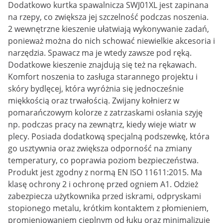
Dodatkowo kurtka spawalnicza SWJ01XL jest zapinana
na rzepy, co zwiększa jej szczelność podczas noszenia.
2 wewnętrzne kieszenie ułatwiają wykonywanie zadań,
ponieważ można do nich schować niewielkie akcesoria i
narzędzia. Spawacz ma je wtedy zawsze pod ręką.
Dodatkowe kieszenie znajdują się też na rękawach.
Komfort noszenia to zasługa starannego projektu i
skóry bydlęcej, która wyróżnia się jednocześnie
miękkością oraz trwałością. Zwijany kołnierz w
pomarańczowym kolorze z zatrzaskami osłania szyję
np. podczas pracy na zewnątrz, kiedy wieje wiatr w
plecy. Posiada dodatkową specjalną podszewkę, która
go usztywnia oraz zwiększa odporność na zmiany
temperatury, co poprawia poziom bezpieczeństwa.
Produkt jest zgodny z normą EN ISO 11611:2015. Ma
klasę ochrony 2 i ochronę przed ogniem A1. Odzież
zabezpiecza użytkownika przed iskrami, odpryskami
stopionego metalu, krótkim kontaktem z płomieniem,
promieniowaniem cieplnym od łuku oraz minimalizuje