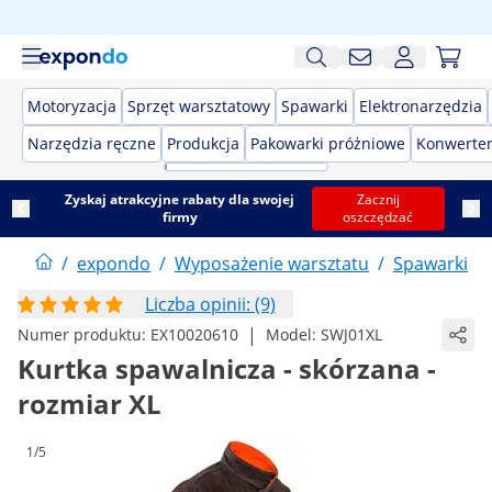
Motoryzacja
Sprzęt warsztatowy
Spawarki
Elektronarzędzia
Narzędzia ręczne
Produkcja
Pakowarki próżniowe
Konwerter
Zyskaj atrakcyjne rabaty dla swojej
Zacznij
firmy
oszczędzać
/
expondo
/
Wyposażenie warsztatu
/
Spawarki
/
Liczba opinii: (9)
|
Numer produktu:
EX10020610
Model:
SWJ01XL
Kurtka spawalnicza - skórzana -
rozmiar XL
1/5