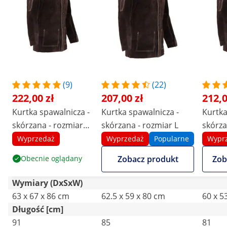
(9)
(22)
222,00 zł
207,00 zł
212,0
Kurtka spawalnicza -
Kurtka spawalnicza -
Kurtka
skórzana - rozmiar
skórzana - rozmiar L
skórza
XL
Wyprzedaż
Wyprzedaż
Popularne
Wypr
Obecnie oglądany
Zobacz produkt
Zob
Wymiary (DxSxW)
63 x 67 x 86 cm
62.5 x 59 x 80 cm
60 x 5
Długość [cm]
91
85
81