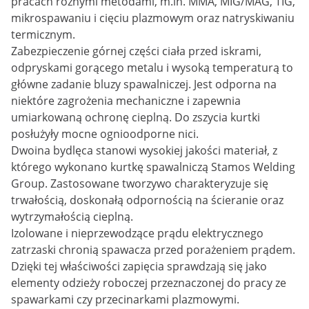
pracach różnymi metodami, m.in. MMA, MIG/MAG, TIG,
mikrospawaniu i cięciu plazmowym oraz natryskiwaniu
termicznym.
Zabezpieczenie górnej części ciała przed iskrami,
odpryskami gorącego metalu i wysoką temperaturą to
główne zadanie bluzy spawalniczej. Jest odporna na
niektóre zagrożenia mechaniczne i zapewnia
umiarkowaną ochronę cieplną. Do zszycia kurtki
posłużyły mocne ognioodporne nici.
Dwoina bydlęca stanowi wysokiej jakości materiał, z
którego wykonano kurtkę spawalniczą Stamos Welding
Group. Zastosowane tworzywo charakteryzuje się
trwałością, doskonałą odpornością na ścieranie oraz
wytrzymałością cieplną.
Izolowane i nieprzewodzące prądu elektrycznego
zatrzaski chronią spawacza przed porażeniem prądem.
Dzięki tej właściwości zapięcia sprawdzają się jako
elementy odzieży roboczej przeznaczonej do pracy ze
spawarkami czy przecinarkami plazmowymi.