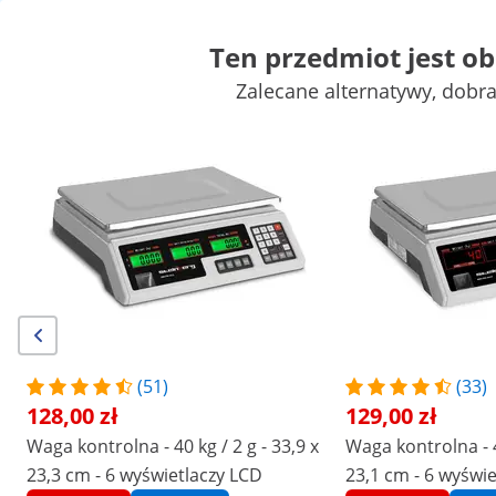
Ten przedmiot jest o
Zalecane alternatywy, dobr
Wagi przemysłowe i domowe
Urządzenia laboratoryjne
Narzę
Zasilacze Laboratoryjne
Wyposażenie laboratorium
Zyskaj atrakcyjne rabaty dla swojej
Zacznij
firmy
oszczędzać
Klienci, którzy oglądali ten produkt, sprawdzili również
Waga kontrolna - 35 kg / 2 g -
Waga kontrolna - 30 kg / 1 
33 x 24 cm - 6 wyświetlaczy
28,8 x 21,8 cm - 2
LCD
wyświetlacze LCD
130,00 zł
134,00 zł
(51)
(33)
128,00 zł
129,00 zł
/
expondo
/
Przyrządy pomiarowe
/
Wagi przemy
Waga kontrolna - 40 kg / 2 g - 33,9 x
Waga kontrolna - 40
Brak
Niech Twoja opinia będzie
23,3 cm - 6 wyświetlaczy LCD
23,1 cm - 6 wyświ
pierwsza
opinii