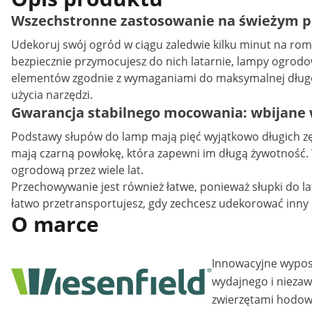
Wszechstronne zastosowanie na świeżym po
Udekoruj swój ogród w ciągu zaledwie kilku minut na rom
bezpiecznie przymocujesz do nich latarnie, lampy ogrodow
elementów zgodnie z wymaganiami do maksymalnej długoś
użycia narzędzi.
Gwarancja stabilnego mocowania: wbijane w
Podstawy słupów do lamp mają pięć wyjątkowo długich zębó
mają czarną powłokę, która zapewni im długą żywotność. W
ogrodową przez wiele lat.
Przechowywanie jest również łatwe, ponieważ słupki do la
łatwo przetransportujesz, gdy zechcesz udekorować inny o
O marce
Innowacyjne wypo
wydajnego i nieza
zwierzętami hodow