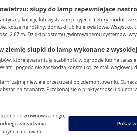
wietrzu: słupy do lamp zapewniające nastr
antyczną kolację lub wystawne przyjęcie. Cztery modułowe s
e, kosze na rośliny, doniczki lub kule kwiatowe. Wszystko, 
ci 2,67 m. Dzięki prostemu gwintowanemu systemowi wtykow
 ziemię słupki do lamp wykonane z wysokiej 
w, które gwarantują stabilność w ogrodzie lub na tarasie. W
iatr i pogoda nie zaszkodzą konstrukcji ze stali węglowej, 
tarni zajmą niewiele przestrzeni po zdemontowaniu. Oznacza
bszar na zewnątrz. Przekonaj się o praktyczności i długotrw
sażenie do zrównoważonego,
wodnego zarządzania
Pokaż ws
lanymi i uprawami.