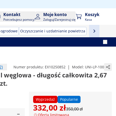
Kontakt
Moje konto
Koszyk
Potrzebujesz pomocy?
Zaloguj/Zarejestruj się
Kasa
 ogrodowe
Oczyszczanie i uzdatnianie powietrza
2)
|
Numer produktu:
EX10250852
Model:
UNI-LP-100
al węglowa - długość całkowita 2,67
zt.
Wyprzedaż
Popularne
332,00 zł
350,00 zł
Oferta limitowana