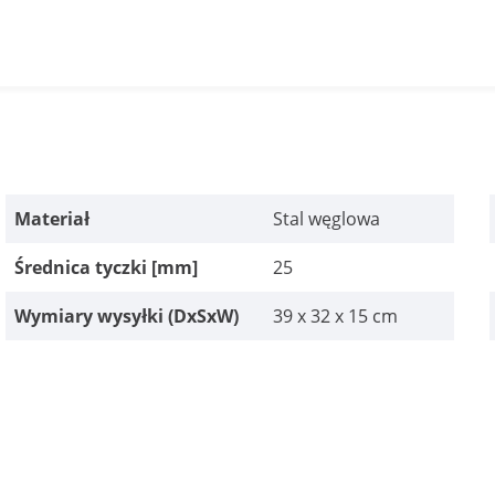
Materiał
Stal węglowa
Średnica tyczki [mm]
25
Wymiary wysyłki (DxSxW)
39 x 32 x 15 cm