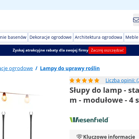
nie basenów
Dekoracje ogrodowe
Architektura ogrodowa
Meble
Zyskaj atrakcyjne rabaty dla swojej firmy
Zacznij oszczędzać
acje ogrodowe
/
Lampy do uprawy roślin
Liczba opinii: (
Słupy do lamp - st
m - modułowe - 4 s
Kluczowe informacje