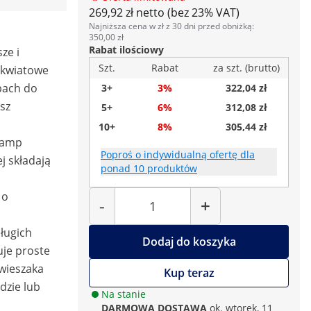
269,92 zł netto (bez 23% VAT)
Najniższa cena w zł z 30 dni przed obniżką:
,
350,00 zł
Rabat ilościowy
ze i
Szt.
Rabat
za szt. (brutto)
e kwiatowe
pach do
3+
3%
322,04 zł
sz
5+
6%
312,08 zł
10+
8%
305,44 zł
lamp
Poproś o indywidualną ofertę dla
j składają
ponad 10 produktów
Liczba
 o
-
+
długich
Dodaj do koszyka
je proste
wieszaka
Kup teraz
dzie lub
Na stanie
DARMOWA DOSTAWA
ok. wtorek, 11