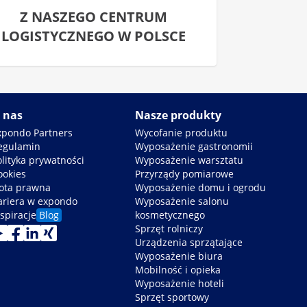
Z NASZEGO CENTRUM
LOGISTYCZNEGO W POLSCE
 nas
Nasze produkty
xpondo Partners
Wycofanie produktu
egulamin
Wyposażenie gastronomii
olityka prywatności
Wyposażenie warsztatu
ookies
Przyrządy pomiarowe
ota prawna
Wyposażenie domu i ogrodu
ariera w expondo
Wyposażenie salonu
spiracje
Blog
kosmetycznego
Sprzęt rolniczy
Urządzenia sprzątające
Wyposażenie biura
Mobilność i opieka
Wyposażenie hoteli
Sprzęt sportowy