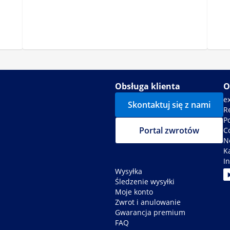
Obsługa klienta
O
e
Skontaktuj się z nami
R
P
Portal zwrotów
C
N
K
In
Wysyłka
Śledzenie wysyłki
Moje konto
Zwrot i anulowanie
Gwarancja premium
FAQ