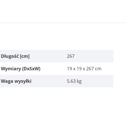
Długość [cm]
267
Wymiary (DxSxW)
19 x 19 x 267 cm
Waga wysyłki
5.63 kg