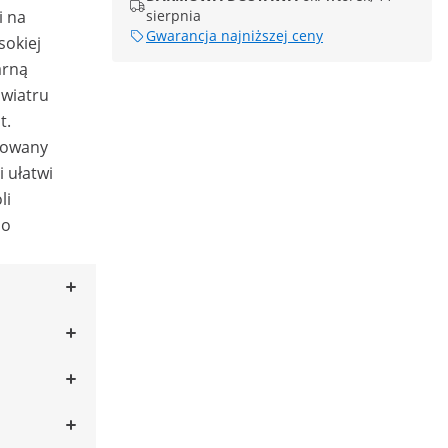
i na
sierpnia
Gwarancja najniższej ceny
sokiej
arną
 wiatru
t.
kowany
 ułatwi
li
po