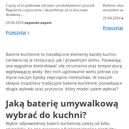
Czysty ul to podstawa zdrowia i produktywności pszczół.
Bielenie obory to
Regularne czyszczenie i dezynfekcja uli to kluczowe
wszystkim ważny
działania,…
25.04.2024
exp
29.04.2024
expondo expert
Przeczytaj
Przeczytaj
Baterie kuchenne to nieodłączne elementy każdej kuchni,
zarówno tej w restauracji, jak i prywatnym domu. Pozwalają
one wygodnie kontrolować siłę strumienia oraz temperaturę
wypływającej wody. Bez nich ugotowanie wielu potraw czy
mycie naczyń byłoby zwyczajnie niemożliwe. W naszym
sklepie znajdziesz tradycyjne baterie kuchenne, posiadające
długie wylewki oraz prysznice. Który model zatem wybrać?
Jaką baterię umywalkową
wybrać do kuchni?
Wybór odpowiedniej baterii kuchennej zależy od kilku