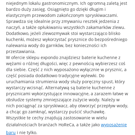
niejednym lokalu gastronomicznym. Ich ogromną zaletą jest
bardzo duży zasięg. Osiągnięto go dzięki długim i
elastycznym przewodom zakończonym spryskiwaczami.
Sprawdza się idealnie przy zmywaniu resztek jedzenia z
naczyń, a także opłukiwaniu wszystkich zakamarków zlewu.
Dodatkowo, jeżeli zlewozmywak stoi wystarczająco blisko
kuchenki, możesz wykorzystać prysznice do bezpośredniego
nalewania wody do garnków, bez konieczności ich
przestawiania.
W ofercie sklepu expondo znajdziesz baterie kuchenne z
wężami o różnej długości, więc z pewnością wybierzesz coś
dla siebie. Część z nich wyposażono wyłącznie w prysznic, a
część posiada dodatkowo tradycyjne wylewki. Do
uruchamiania strumienia wody służy poręczny spust, który
wystarczy wcisnąć. Alternatywą są baterie kuchenne z
prysznicami wykorzystujące innowacyjne, a zarazem łatwe w
obsłudze systemy zmniejszające zużycie wody. Należy w
nich pociągnąć za spryskiwacz, aby otworzyć przepływ wody,
a chcąc go zamknąć, wystarczy puścić słuchawkę.
Wszystkie te cechy znajdują zastosowanie w wielu
działalnościach branżach HoReCa, a także jako
wyposażenie
baru
i nie tylko.