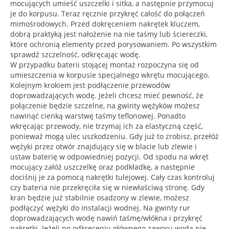
mocujących umieść uszczelki i sitka, a następnie przymocuj
je do korpusu. Teraz ręcznie przykręć całość do połączeń
mimośrodowych. Przed dokręceniem nakrętek kluczem,
dobrą praktyką jest nałożenie na nie taśmy lub ściereczki,
które ochronią elementy przed porysowaniem. Po wszystkim
sprawdź szczelność, odkręcając wodę.
W przypadku baterii stojącej montaż rozpoczyna się od
umieszczenia w korpusie specjalnego wkrętu mocującego.
Kolejnym krokiem jest podłączenie przewodów
doprowadzających wodę. Jeżeli chcesz mieć pewność, że
połączenie będzie szczelne, na gwinty wężyków możesz
nawinąć cienką warstwę taśmy teflonowej. Ponadto
wkręcając przewody, nie trzymaj ich za elastyczną część,
ponieważ mogą ulec uszkodzeniu. Gdy już to zrobisz, przełóż
wężyki przez otwór znajdujący się w blacie lub zlewie i
ustaw baterię w odpowiedniej pozycji. Od spodu na wkręt
mocujący załóż uszczelkę oraz podkładkę, a następnie
dociśnij je za pomocą nakrętki tulejowej. Cały czas kontroluj
czy bateria nie przekręciła się w niewłaściwą stronę. Gdy
kran będzie już stabilnie osadzony w zlewie, możesz
podłączyć wężyki do instalacji wodnej. Na gwinty rur
doprowadzających wodę nawiń taśmę/włókna i przykręć
nakrętki. Jeżeli po odkręceniu głównego zaworu woda nie