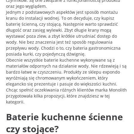
czynników. Są one związane z funkcjonalnością produktu
oraz jego wyglądem.
Jednym z podstawowych aspektów jest sposób montażu
kranu do instalacji wodnej. To on decyduje, czy kupisz
baterię ścienną, czy stojącą. Następnie warto sprawdzić
długość oraz zasięg wylewki. Zbyt długie krany mogą
wystawać poza zlew, a zbyt krótkie utrudniać dostęp do
wody. Nie bez znaczenia jest też sposób regulowania
przepływu wody. Chodzi o to, czy bateria gastronomiczna
posiada kurki, czy pojedynczą dźwignię.
Obecnie wszystkie baterie kuchenne wykonywane są z
materiałów odpornych na działanie wody. Nie rdzewieją i są
bardzo łatwe w czyszczeniu. Produkty ze sklepu expondo
wyróżniają się chromowanym wykończeniem, który
elegancko się prezentuje i pasuje do większości kuchni.
Chcąc spełnić oczekiwania różnych klientów marka Monolith
przygotowała kilka propozycji, które znajdziesz w tej
kategorii.
Baterie kuchenne ścienne
czy stojące?