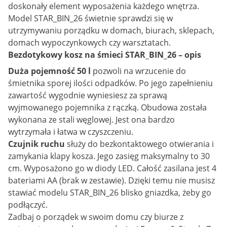
doskonały element wyposażenia każdego wnętrza.
Model STAR_BIN_26 świetnie sprawdzi się w
utrzymywaniu porządku w domach, biurach, sklepach,
domach wypoczynkowych czy warsztatach.
Bezdotykowy kosz na śmieci STAR_BIN_26 – opis
Duża pojemność 50
l
pozwoli na wrzucenie do
śmietnika sporej ilości odpadków. Po jego zapełnieniu
zawartość wygodnie wyniesiesz za sprawą
wyjmowanego pojemnika z rączką. Obudowa została
wykonana ze stali węglowej. Jest ona bardzo
wytrzymała i łatwa w czyszczeniu.
Czujnik ruchu
służy do bezkontaktowego otwierania i
zamykania klapy kosza. Jego zasięg maksymalny to 30
cm. Wyposażono go w diody LED. Całość zasilana jest 4
bateriami AA (brak w zestawie). Dzięki temu nie musisz
stawiać modelu STAR_BIN_26 blisko gniazdka, żeby go
podłączyć.
Zadbaj o porządek w swoim domu czy biurze z