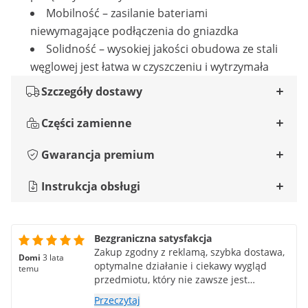
Mobilność – zasilanie bateriami
niewymagające podłączenia do gniazdka
Solidność – wysokiej jakości obudowa ze stali
węglowej jest łatwa w czyszczeniu i wytrzymała
Szczegóły dostawy
Części zamienne
Gwarancja premium
Instrukcja obsługi
Bezgraniczna satysfakcja
Zakup zgodny z reklamą, szybka dostawa,
Domi
3 lata
optymalne działanie i ciekawy wygląd
temu
przedmiotu, który nie zawsze jest
ulubieńcem kuchni. Osobiście polecam;
Przeczytaj
Bardzo dobry stosunek jakości do ceny.