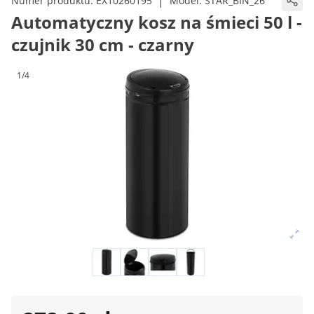
|
Numer produktu:
EX10260195
Model:
STAR_BIN_26
Automatyczny kosz na śmieci 50 l -
czujnik 30 cm - czarny
1/4