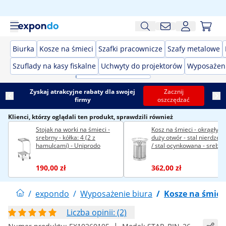
Biurka
Kosze na śmieci
Szafki pracownicze
Szafy metalowe
Szuflady na kasy fiskalne
Uchwyty do projektorów
Wyposażeni
Zyskaj atrakcyjne rabaty dla swojej
Zacznij
firmy
oszczędzać
Klienci, którzy oglądali ten produkt, sprawdzili również
Stojak na worki na śmieci -
Kosz na śmieci - okrągły -
srebrny - kółka: 4 (2 z
duży otwór - stal nierdzew
hamulcami) - Uniprodo
/ stal ocynkowana - srebrn
190,00 zł
362,00 zł
/
expondo
/
Wyposażenie biura
/
Kosze na śmiec
Liczba opinii: (2)