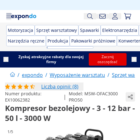
Motoryzacja
Sprzęt warsztatowy
Spawarki
Elektronarzędzia
Narzędzia ręczne
Produkcja
Pakowarki próżniowe
Konwerter
Zyskaj atrakcyjne rabaty dla swojej
Zacznij
firmy
oszczędzać
/
expondo
/
Wyposażenie warsztatu
/
Sprzęt wars
Liczba opinii: (8)
Numer produktu:
Model:
MSW-OFAC3000
|
EX10062382
PRO50
Kompresor bezolejowy - 3 - 12 bar -
50 l - 3000 W
1/5