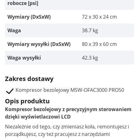
robocze [psi]
Wymiary (DxSxW)
72 x 30 x 24 cm
Waga
38.7 kg
Wymiary wysyłki (DxSxW)
80 x 39 x 60 cm
Waga wysyłki
42.3 kg
Zakres dostawy
Kompresor bezolejowy MSW-OFAC3000 PRO50
Opis produktu
Kompresor bezolejowy z precyzyjnym sterowaniem
dzięki wyświetlaczowi LCD
Niezależnie od tego, czy zmieniasz koła, remontujesz i
porządkujesz, czy też pracujesz z narzędziami