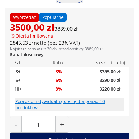
Wyprzedaż
Popularne
3500,00 zł
3889,00 zł
Oferta limitowana
2845,53 zł netto (bez 23% VAT)
Najniższa cena w zł z 30 dni przed obniżką: 3889,00 zł
Rabat ilościowy
Szt.
Rabat
za szt. (brutto)
3+
3%
3395,00 zł
5+
6%
3290,00 zł
10+
8%
3220,00 zł
Poproś o indywidualną ofertę dla ponad 10
produktów
Liczba
-
+