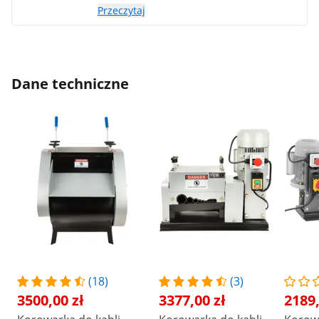
Przeczytaj
Dane techniczne
(18)
(3)
3500,00 zł
3377,00 zł
2189,