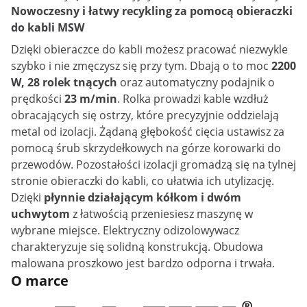
Nowoczesny i łatwy recykling za pomocą obieraczki
do kabli MSW
Dzięki obieraczce do kabli możesz pracować niezwykle
szybko i nie zmęczysz się przy tym. Dbają o to moc
2200
W, 28 rolek tnących
oraz automatyczny podajnik o
prędkości
23 m/min
. Rolka prowadzi kable wzdłuż
obracających się ostrzy, które precyzyjnie oddzielają
metal od izolacji. Żądaną głębokość cięcia ustawisz za
pomocą śrub skrzydełkowych na górze korowarki do
przewodów. Pozostałości izolacji gromadzą się na tylnej
stronie obieraczki do kabli, co ułatwia ich utylizację.
Dzięki
płynnie działającym kółkom i dwóm
uchwytom
z łatwością przeniesiesz maszynę w
wybrane miejsce. Elektryczny odizolowywacz
charakteryzuje się solidną konstrukcją. Obudowa
malowana proszkowo jest bardzo odporna i trwała.
O marce