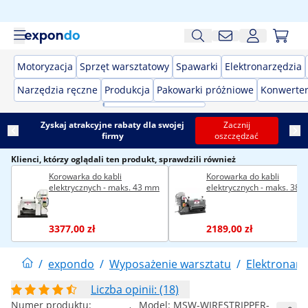
Motoryzacja
Sprzęt warsztatowy
Spawarki
Elektronarzędzia
Narzędzia ręczne
Produkcja
Pakowarki próżniowe
Konwerter
Zyskaj atrakcyjne rabaty dla swojej
Zacznij
firmy
oszczędzać
Klienci, którzy oglądali ten produkt, sprawdzili również
Korowarka do kabli
Korowarka do kabli
elektrycznych - maks. 43 mm
elektrycznych - maks. 38
3377,00 zł
2189,00 zł
/
expondo
/
Wyposażenie warsztatu
/
Elektronarz
Liczba opinii: (18)
Numer produktu:
Model:
MSW-WIRESTRIPPER-