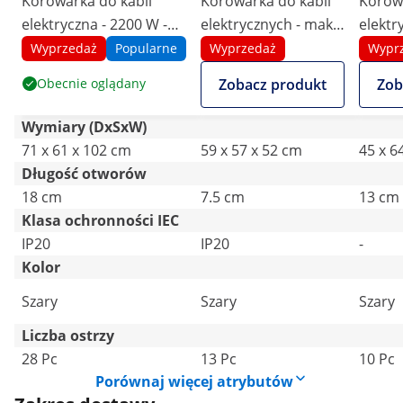
Korowarka do kabli
Korowarka do kabli
Korowa
elektryczna - 2200 W -
elektrycznych - maks.
elektr
21 otworów
43 mm
38 m
Wyprzedaż
Popularne
Wyprzedaż
Wypr
Obecnie oglądany
Zobacz produkt
Zob
Wymiary (DxSxW)
71 x 61 x 102 cm
59 x 57 x 52 cm
45 x 6
Długość otworów
18 cm
7.5 cm
13 cm
Klasa ochronności IEC
IP20
IP20
-
Kolor
Szary
Szary
Szary
Liczba ostrzy
28 Pc
13 Pc
10 Pc
Porównaj więcej atrybutów