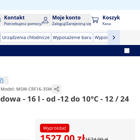
Kontakt
Moje konto
Koszyk
Potrzebujesz pomocy?
Zaloguj/Zarejestruj się
Kasa
Urządzenia chłodnicze
Wyposażenie baru
Wyposażenie masarn
7)
Model:
MSW-CRF16-35W
a - 16 l - od -12 do 10°C - 12 / 24
Wyprzedaż
1527,00 zł
1574,00 zł