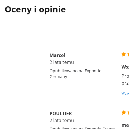
Oceny i opinie
Marcel
2 lata temu
Wsz
Opublikowano na Expondo
Pro
Germany
prz
Wyśw
POULTIER
2 lata temu
mał
Opublikowano na Expondo France