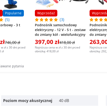
ż
Popularne
Wyprzedaż
Wyprzed
(5)
(3)
orbowy - 3 t
Podnośnik samochodowy
Podnośni
elektryczny - 12 V - 5 t - zestaw
elektryczny
do zmiany kół - wielofunkcyjny
do zmiany
zł
397,00 zł
263,00
746,00 zł
418,00 zł
 w zł z 30 dni przed
Najniższa cena w zł z 30 dni przed
Najniższa cen
 zł
obniżką: 418,00 zł
obniżką: 292,
dawane pytania
Poziom mocy akustycznej
40 dB