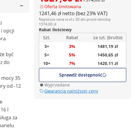
Oferta limitowana
1241,46 zł netto (bez 23% VAT)
Najniższa cena w zł z 30 dni przed obniżką:
i
1574,00 zł
Rabat ilościowy
 opcji
Szt.
Rabat
za szt. (brutto)
ora
3+
3%
1481,19 zł
że być
5+
5%
1450,65 zł
z do
10+
7%
1420,11 zł
Sprawdź dostępność
ą mocy 35
Wyprzedane
ry od -12
Gwarancja najniższej ceny
e
 16 l
sługa za
panelu