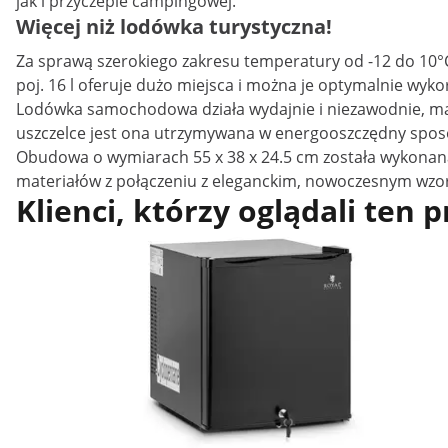
jak i przyczepie campingowej.
Więcej niż lodówka turystyczna!
Za sprawą szerokiego zakresu temperatury od -12 do 10°C
poj. 16 l oferuje dużo miejsca i można je optymalnie wyko
Lodówka samochodowa działa wydajnie i niezawodnie, ma
uszczelce jest ona utrzymywana w energooszczędny spos
Obudowa o wymiarach 55 x 38 x 24.5 cm została wykonana 
materiałów z połączeniu z eleganckim, nowoczesnym wzor
Klienci, którzy oglądali ten 