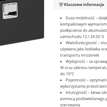
Kluczowe informacje
Duża mobilność – dzięk
kompaktowym wymiarom i
podłączenia do akumulat
samochodu 12 / 24 DC V
Wielofunkcyjność – mo
używana jako lodówka ora
transportu mrożonek
Wydajność – za spraw
W oraz zakresu temperatu
do 10°C
Pojemność – optymaln
wykorzystanie przestrzeni
Intuicyjność – łatwa ob
pomocą podświetlanego 
sterowania