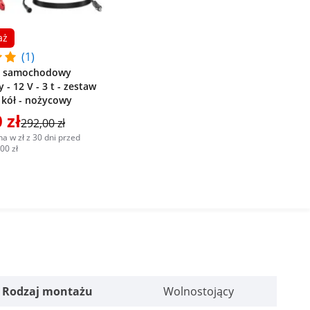
aż
(1)
k samochodowy
 - 12 V - 3 t - zestaw
 kół - nożycowy
 zł
292,00 zł
a w zł z 30 dni przed
00 zł
Rodzaj montażu
Wolnostojący