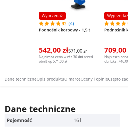
Wyprzedaż
Wyprzeda
(4)
Podnośnik korbowy - 1,5 t
Podnośnik k
542,00 zł
709,00 
571,00 zł
Najniższa cena w zł z 30 dni przed
Najniższa cena
obniżką: 571,00 zł
obniżką: 746,00
Dane techniczne
Opis produktu
O marce
Oceny i opinie
Często za
Dane techniczne
Pojemność
16 l