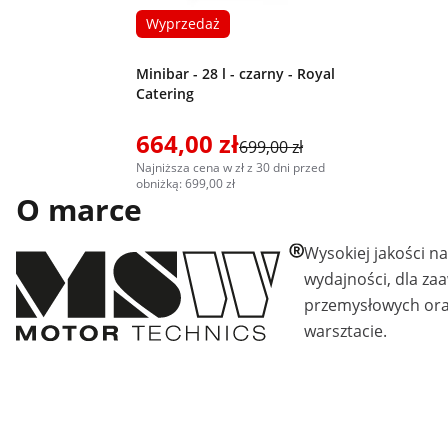
Wyprzedaż
Minibar - 28 l - czarny - Royal
Catering
664,00 zł
699,00 zł
Najniższa cena w zł z 30 dni przed
obniżką: 699,00 zł
O marce
Wysokiej jakości n
wydajności, dla z
przemysłowych ora
warsztacie.