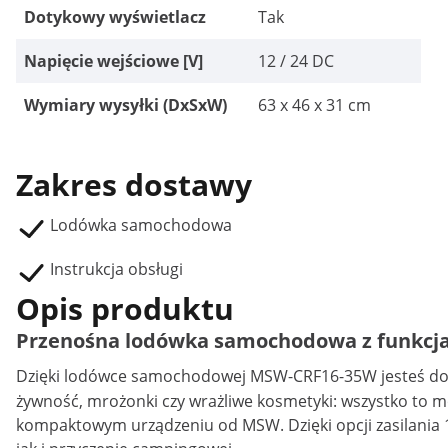
Dotykowy wyświetlacz
Tak
Napięcie wejściowe [V]
12 / 24 DC
Wymiary wysyłki (DxSxW)
63 x 46 x 31 cm
Zakres dostawy
Lodówka samochodowa
Instrukcja obsługi
Opis produktu
Przenośna lodówka samochodowa z funkcj
Dzięki
lodówce samochodowej
MSW-CRF16-35W jesteś dob
żywność, mrożonki czy wrażliwe kosmetyki: wszystko to 
kompaktowym urządzeniu od MSW. Dzięki opcji zasilania