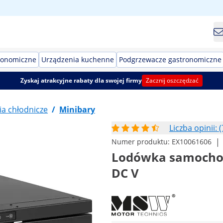
ronomiczne
Urządzenia kuchenne
Podgrzewacze gastronomiczne
Zyskaj atrakcyjne rabaty dla swojej firmy
Zacznij oszczędzać
a chłodnicze
/
Minibary
Liczba opinii: (
|
Numer produktu:
EX10061606
Lodówka samochodow
DC V