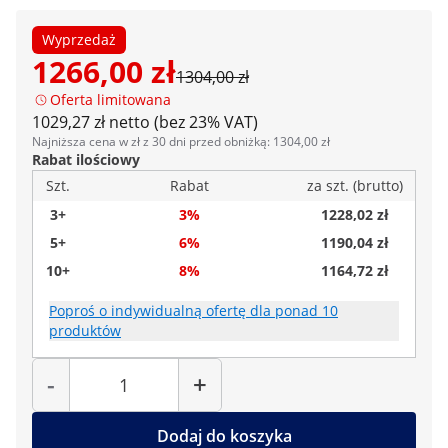
Wyprzedaż
1266,00 zł
1304,00 zł
Oferta limitowana
1029,27 zł netto (bez 23% VAT)
Najniższa cena w zł z 30 dni przed obniżką: 1304,00 zł
Rabat ilościowy
Szt.
Rabat
za szt. (brutto)
3+
3%
1228,02 zł
5+
6%
1190,04 zł
10+
8%
1164,72 zł
Poproś o indywidualną ofertę dla ponad 10
produktów
Liczba
-
+
Dodaj do koszyka