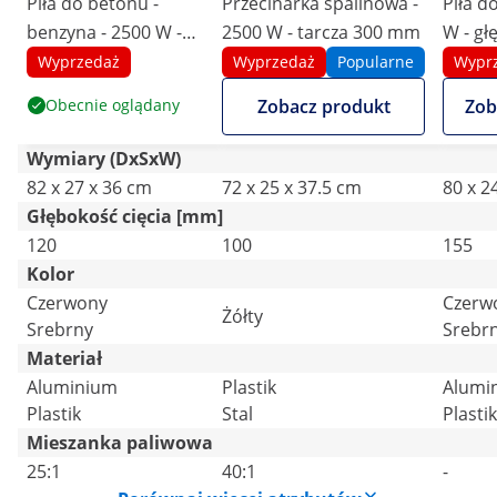
Piła do betonu -
Przecinarka spalinowa -
Piła d
benzyna - 2500 W -
2500 W - tarcza 300 mm
W - gł
głębokość cięcia 120
155 
Wyprzedaż
Wyprzedaż
Popularne
Wypr
mm
Obecnie oglądany
Zobacz produkt
Zob
Wymiary (DxSxW)
82 x 27 x 36 cm
72 x 25 x 37.5 cm
80 x 2
Głębokość cięcia [mm]
120
100
155
Kolor
Czerwony
Czerw
Żółty
Srebrny
Srebr
Materiał
Aluminium
Plastik
Alumi
Plastik
Stal
Plastik
Mieszanka paliwowa
25:1
40:1
-