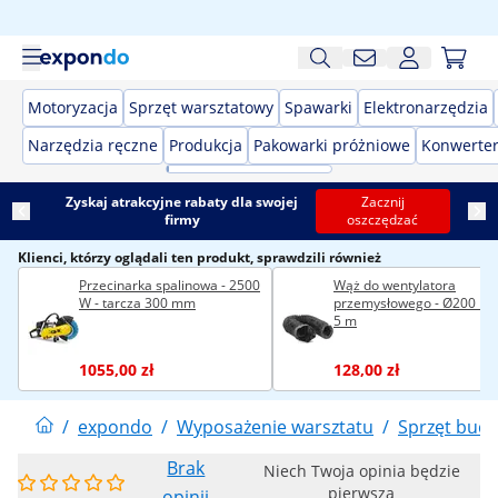
Motoryzacja
Sprzęt warsztatowy
Spawarki
Elektronarzędzia
Narzędzia ręczne
Produkcja
Pakowarki próżniowe
Konwerter
Zyskaj atrakcyjne rabaty dla swojej
Zacznij
firmy
oszczędzać
Klienci, którzy oglądali ten produkt, sprawdzili również
Przecinarka spalinowa - 2500
Wąż do wentylatora
W - tarcza 300 mm
przemysłowego - Ø200 mm
5 m
1055,00 zł
128,00 zł
/
expondo
/
Wyposażenie warsztatu
/
Sprzęt bud
Brak
Niech Twoja opinia będzie
pierwsza
opinii