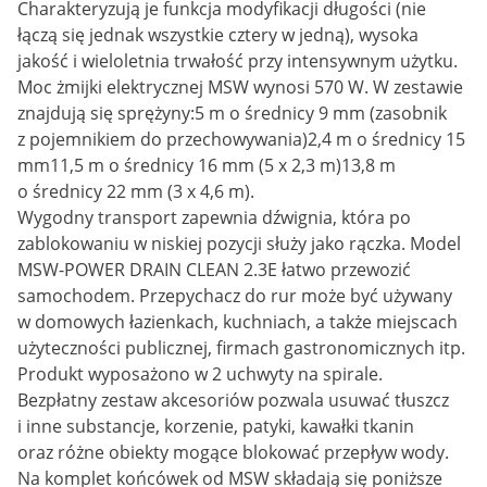
Charakteryzują je funkcja modyfikacji długości (nie
łączą się jednak wszystkie cztery w jedną), wysoka
jakość i wieloletnia trwałość przy intensywnym użytku.
Moc żmijki elektrycznej MSW wynosi 570 W. W zestawie
znajdują się sprężyny:5 m o średnicy 9 mm (zasobnik
z pojemnikiem do przechowywania)2,4 m o średnicy 15
mm11,5 m o średnicy 16 mm (5 x 2,3 m)13,8 m
o średnicy 22 mm (3 x 4,6 m).
Wygodny transport zapewnia dźwignia, która po
zablokowaniu w niskiej pozycji służy jako rączka. Model
MSW-POWER DRAIN CLEAN 2.3E łatwo przewozić
samochodem. Przepychacz do rur może być używany
w domowych łazienkach, kuchniach, a także miejscach
użyteczności publicznej, firmach gastronomicznych itp.
Produkt wyposażono w 2 uchwyty na spirale.
Bezpłatny zestaw akcesoriów pozwala usuwać tłuszcz
i inne substancje, korzenie, patyki, kawałki tkanin
oraz różne obiekty mogące blokować przepływ wody.
Na komplet końcówek od MSW składają się poniższe