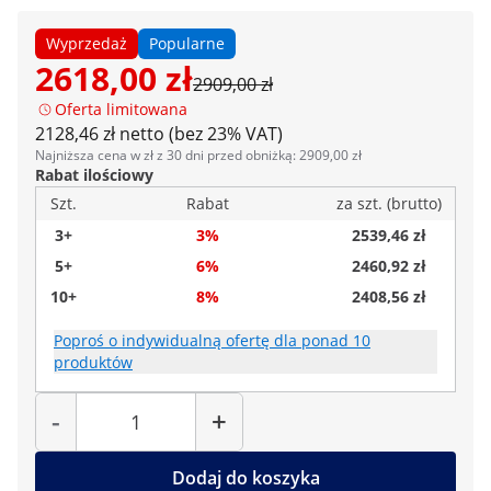
Wyprzedaż
Popularne
2618,00 zł
2909,00 zł
Oferta limitowana
2128,46 zł netto (bez 23% VAT)
Najniższa cena w zł z 30 dni przed obniżką: 2909,00 zł
Rabat ilościowy
Szt.
Rabat
za szt. (brutto)
3+
3%
2539,46 zł
5+
6%
2460,92 zł
10+
8%
2408,56 zł
Poproś o indywidualną ofertę dla ponad 10
produktów
Liczba
-
+
Dodaj do koszyka