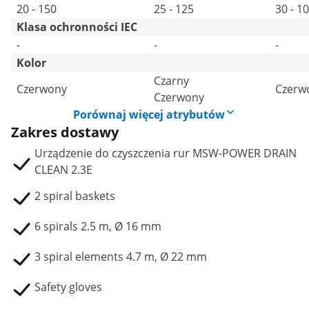
20 - 150
25 - 125
30 - 1
Klasa ochronności IEC
-
-
-
Kolor
Czarny
Czerwony
Czerw
Czerwony
Porównaj więcej atrybutów
Zakres dostawy
Urządzenie do czyszczenia rur MSW-POWER DRAIN
CLEAN 2.3E
2 spiral baskets
6 spirals 2.5 m, Ø 16 mm
3 spiral elements 4.7 m, Ø 22 mm
Safety gloves