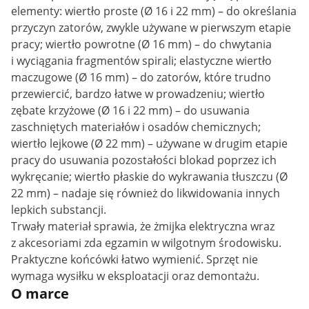
elementy: wiertło proste (Ø 16 i 22 mm) – do określania
przyczyn zatorów, zwykle używane w pierwszym etapie
pracy; wiertło powrotne (Ø 16 mm) – do chwytania
i wyciągania fragmentów spirali; elastyczne wiertło
maczugowe (Ø 16 mm) – do zatorów, które trudno
przewiercić, bardzo łatwe w prowadzeniu; wiertło
zębate krzyżowe (Ø 16 i 22 mm) – do usuwania
zaschniętych materiałów i osadów chemicznych;
wiertło lejkowe (Ø 22 mm) – używane w drugim etapie
pracy do usuwania pozostałości blokad poprzez ich
wykręcanie; wiertło płaskie do wykrawania tłuszczu (Ø
22 mm) – nadaje się również do likwidowania innych
lepkich substancji.
Trwały materiał sprawia, że żmijka elektryczna wraz
z akcesoriami zda egzamin w wilgotnym środowisku.
Praktyczne końcówki łatwo wymienić. Sprzęt nie
wymaga wysiłku w eksploatacji oraz demontażu.
O marce