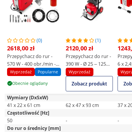
(0)
(1)
2618,00 zł
2120,00 zł
1243,
Przepychacz do rur -
Przepychacz do rur -
Przepy
570 W - 400 obr./min -
390 W - Ø 25 ‒ 125
6 x 2,
do Ø 20 – 150 mm
mm
gratis
Wyprzedaż
Popularne
Wyprzedaż
Wypr
Obecnie oglądany
Zobacz produkt
Zob
Wymiary (DxSxW)
41 x 22 x 61 cm
62 x 47 x 93 cm
37 x 2
Częstotliwość [Hz]
50
-
-
Do rur o średnicy [mm]