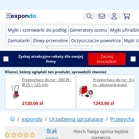
Myjki i szorowarki do podłóg
Generatory ozonu
Myjki ultrad
Zamiatarki
Zlewy przenośne
Oczyszczacze powietrza
Myjki c
Zyskaj atrakcyjne rabaty dla swojej
Zacznij
firmy
oszczędzać
Klienci, którzy oglądali ten produkt, sprawdzili również
Przepychacz do rur - 390 W -
Przepychacz do rur - 6 x 2
Ø 25 ‒ 125 mm
m - akcesoria gratis
2120,00 zł
1243,00 zł
/
expondo
/
Urządzenia sprzątające
/
Przepychacz
Brak
Niech Twoja opinia będzie
pierwsza
opinii