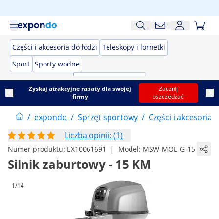
Części i akcesoria do łodzi
Teleskopy i lornetki
Sport
Sporty wodne
Zyskaj atrakcyjne rabaty dla swojej
Zacznij
firmy
oszczędzać
/
expondo
/
Sprzęt sportowy
/
Części i akcesoria d
Liczba opinii: (1)
|
Numer produktu:
EX10061691
Model:
MSW-MOE-G-15
Silnik zaburtowy - 15 KM
1/14