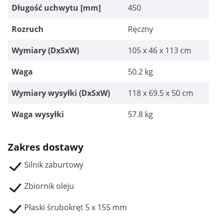
Długość uchwytu [mm]
450
Rozruch
Ręczny
Wymiary (DxSxW)
105 x 46 x 113 cm
Waga
50.2 kg
Wymiary wysyłki (DxSxW)
118 x 69.5 x 50 cm
Waga wysyłki
57.8 kg
Zakres dostawy
Silnik zaburtowy
Zbiornik oleju
Płaski śrubokręt 5 x 155 mm