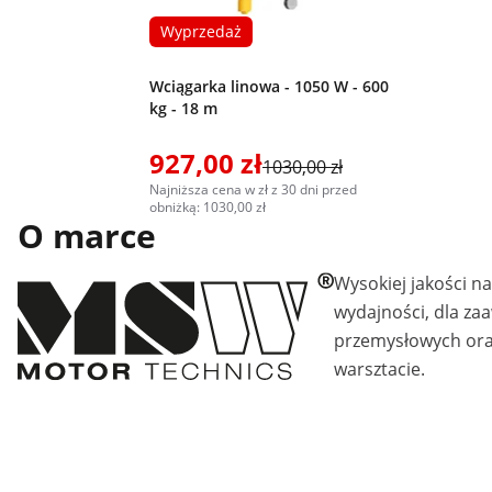
Wyprzedaż
Wciągarka linowa - 1050 W - 600
kg - 18 m
927,00 zł
1030,00 zł
Najniższa cena w zł z 30 dni przed
obniżką: 1030,00 zł
O marce
Wysokiej jakości n
wydajności, dla z
przemysłowych ora
warsztacie.