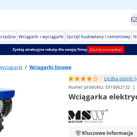
arzędzia
Wciągarki i wyciągarki
Sprzęt budowlany i remontowy
N
Zyskaj atrakcyjne rabaty dla swojej firmy
Zacznij oszczędzać
wyciągarki
/
Wciągarki linowe
Liczba opinii: (
|
Numer produktu:
EX10062132
Wciągarka elektrycz
Kluczowe informacje