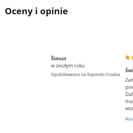
Oceny i opinie
Šimun
w zeszłym roku
Świ
Opublikowano na Expondo Croatia
Zam
pow
Dal
mai
wsz
Wyśw