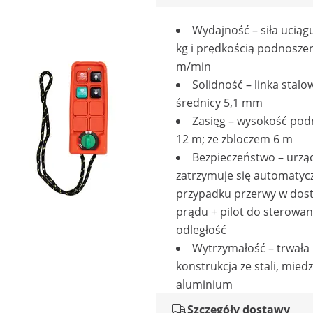
Wydajność – siła uciąg
kg i prędkością podnoszen
m/min
Solidność – linka stalo
średnicy 5,1 mm
Zasięg – wysokość pod
12 m; ze zbloczem 6 m
Bezpieczeństwo – urzą
zatrzymuje się automatyc
przypadku przerwy w dos
prądu + pilot do sterowan
odległość
Wytrzymałość – trwała
konstrukcja ze stali, miedzi
aluminium
Szczegóły dostawy