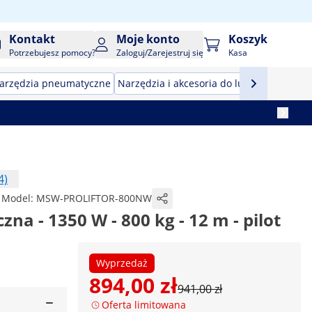
Kontakt
Moje konto
Koszyk
Potrzebujesz pomocy?
Zaloguj/Zarejestruj się
Kasa
arzędzia pneumatyczne
Narzędzia i akcesoria do lutowania
Narz
4)
Model:
MSW-PROLIFTOR-800NW
na - 1350 W - 800 kg - 12 m - pilot
Wyprzedaż
894,00 zł
941,00 zł
Oferta limitowana