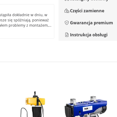
Części zamienne
tąpiła dokładnie w dniu, w
sze się spóźniają, ponieważ
Gwarancja premium
iałem problemy z montażem,
em w formie pdf w bardzo
Instrukcja obsługi
dukty. Za wszystkie