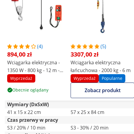
(4)
(5)
894,00 zł
3307,00 zł
Wciągarka elektryczna -
Wciągarka elektryczna
1350 W - 800 kg - 12 m -
łańcuchowa - 2000 kg - 6 m
pilot
Wyprzedaż
Wyprzedaż
Popularne
Obecnie oglądany
Zobacz produkt
Wymiary (DxSxW)
41 x 15 x 22 cm
57 x 25 x 84 cm
Czas przerwy w pracy
S3 / 20% / 10 min
S3 - 30% / 20 min