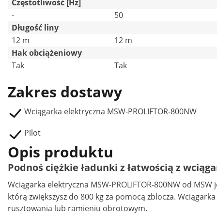
Częstotliwość [Hz]
-
50
Długość liny
12 m
12 m
Hak obciążeniowy
Tak
Tak
Zakres dostawy
Wciągarka elektryczna MSW-PROLIFTOR-800NW
Pilot
Opis produktu
Podnoś ciężkie ładunki z łatwością z wcią
Wciągarka elektryczna
MSW-PROLIFTOR-800NW od MSW jest i
którą zwiększysz do 800 kg za pomocą zblocza. Wciągarka
rusztowania lub ramieniu obrotowym.