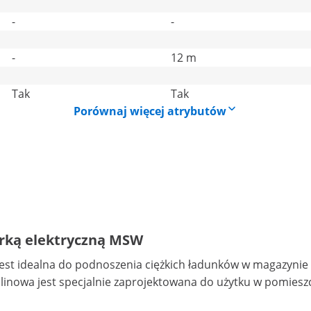
-
-
-
12 m
Tak
Tak
Porównaj więcej atrybutów
garką elektryczną MSW
dealna do podnoszenia ciężkich ładunków w magazynie i wa
 linowa jest specjalnie zaprojektowana do użytku w pomiesz