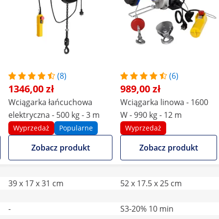
(8)
(6)
1346,00 zł
989,00 zł
Wciągarka łańcuchowa
Wciągarka linowa - 1600
elektryczna - 500 kg - 3 m
W - 990 kg - 12 m
Wyprzedaż
Popularne
Wyprzedaż
Zobacz produkt
Zobacz produkt
39 x 17 x 31 cm
52 x 17.5 x 25 cm
-
S3-20% 10 min