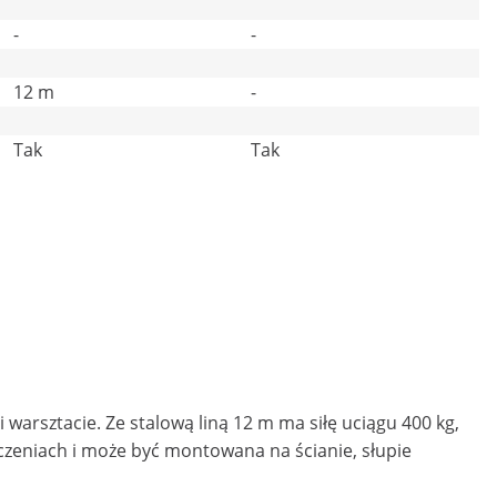
-
-
12 m
-
Tak
Tak
rsztacie. Ze stalową liną 12 m ma siłę uciągu 400 kg,
czeniach i może być montowana na ścianie, słupie