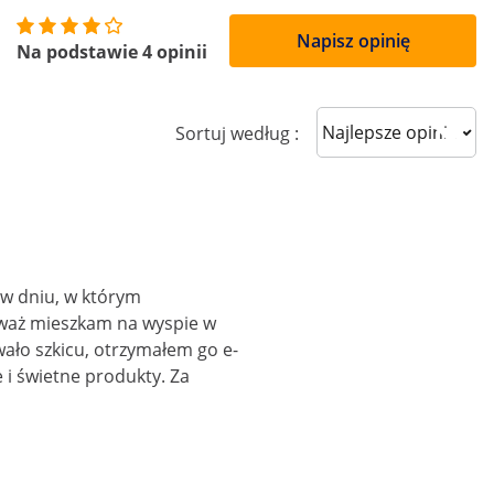
Napisz opinię
Na podstawie 4 opinii
Sort reviews
Sortuj według :
 w dniu, w którym
eważ mieszkam na wyspie w
ło szkicu, otrzymałem go e-
 i świetne produkty. Za