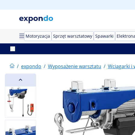
Motoryzacja
Sprzęt warsztatowy
Spawarki
Elektron
/
expondo
/
Wyposażenie warsztatu
/
Wciągarki i 