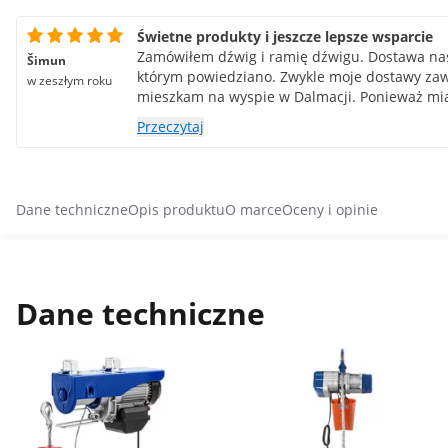
Świetne produkty i jeszcze lepsze wsparcie
Zamówiłem dźwig i ramię dźwigu. Dostawa nas
Šimun
którym powiedziano. Zwykle moje dostawy zaw
w zeszłym roku
mieszkam na wyspie w Dalmacji. Ponieważ m
gdyż brakowało szkicu, otrzymałem go e-mail
Przeczytaj
krótkim czasie. Świetne wsparcie i świetne pro
rekomendacje.
Dane techniczne
Opis produktu
O marce
Oceny i opinie
Dane techniczne