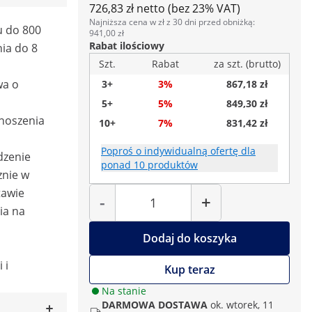
726,83 zł netto (bez 23% VAT)
Najniższa cena w zł z 30 dni przed obniżką:
u do 800
941,00 zł
Rabat ilościowy
ia do 8
Szt.
Rabat
za szt. (brutto)
wa o
3+
3%
867,18 zł
5+
5%
849,30 zł
noszenia
10+
7%
831,42 zł
Poproś o indywidualną ofertę dla
dzenie
ponad 10 produktów
znie w
Liczba
tawie
-
+
ia na
Dodaj do koszyka
 i
Kup teraz
Na stanie
DARMOWA DOSTAWA
ok. wtorek, 11