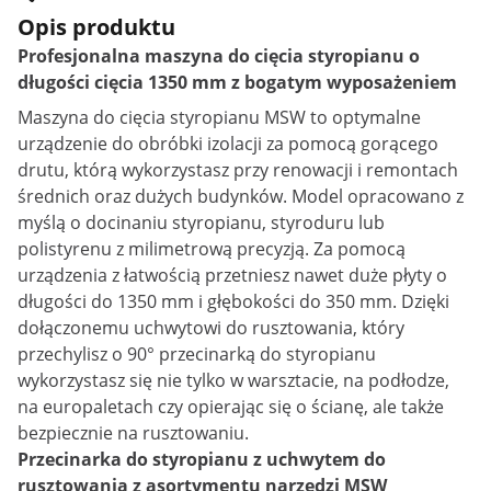
Opis produktu
Profesjonalna maszyna do cięcia styropianu o
długości cięcia 1350 mm z bogatym wyposażeniem
Maszyna do cięcia styropianu MSW to optymalne
urządzenie do obróbki izolacji za pomocą gorącego
drutu, którą wykorzystasz przy renowacji i remontach
średnich oraz dużych budynków. Model opracowano z
myślą o docinaniu styropianu, styroduru lub
polistyrenu z milimetrową precyzją. Za pomocą
urządzenia z łatwością przetniesz nawet duże płyty o
długości do 1350 mm i głębokości do 350 mm. Dzięki
dołączonemu uchwytowi do rusztowania, który
przechylisz o 90° przecinarką do styropianu
wykorzystasz się nie tylko w warsztacie, na podłodze,
na europaletach czy opierając się o ścianę, ale także
bezpiecznie na rusztowaniu.
Przecinarka do styropianu z uchwytem do
rusztowania z asortymentu narzędzi MSW