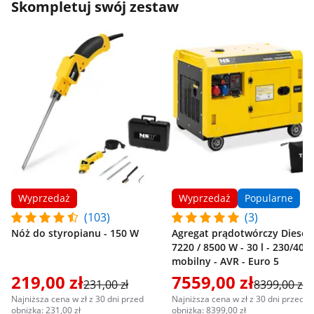
Skompletuj swój zestaw
Wyprzedaż
Wyprzedaż
Popularne
(103)
(3)
Nóż do styropianu - 150 W
Agregat prądotwórczy Diesel 
7220 / 8500 W - 30 l - 230/400 
mobilny - AVR - Euro 5
219,00 zł
7559,00 zł
231,00 zł
8399,00 zł
Najniższa cena w zł z 30 dni przed
Najniższa cena w zł z 30 dni przed
obniżką: 231,00 zł
obniżką: 8399,00 zł