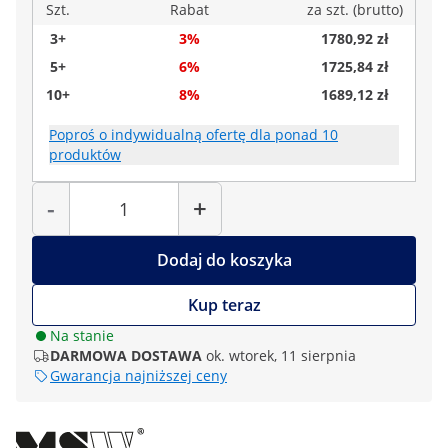
Szt.
Rabat
za szt. (brutto)
3+
3%
1780,92 zł
5+
6%
1725,84 zł
10+
8%
1689,12 zł
Poproś o indywidualną ofertę dla ponad 10
produktów
Liczba
-
+
Dodaj do koszyka
Kup teraz
Na stanie
DARMOWA DOSTAWA
ok. wtorek, 11 sierpnia
Gwarancja najniższej ceny