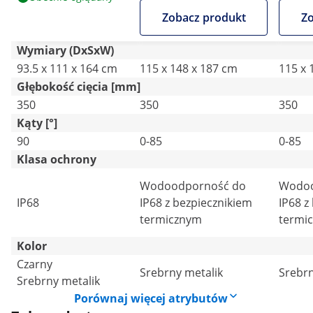
350 mm - nóż do
stojak - wspornik
stojak
Zobacz produkt
Zo
styropianu - 250 W
Wymiary (DxSxW)
93.5 x 111 x 164 cm
115 x 148 x 187 cm
115 x 
Głębokość cięcia [mm]
350
350
350
Kąty [°]
90
0-85
0-85
Klasa ochrony
Wodoodporność do
Wodoo
IP68
IP68 z bezpiecznikiem
IP68 z
termicznym
termi
Kolor
Czarny
Srebrny metalik
Srebrn
Srebrny metalik
Porównaj więcej atrybutów