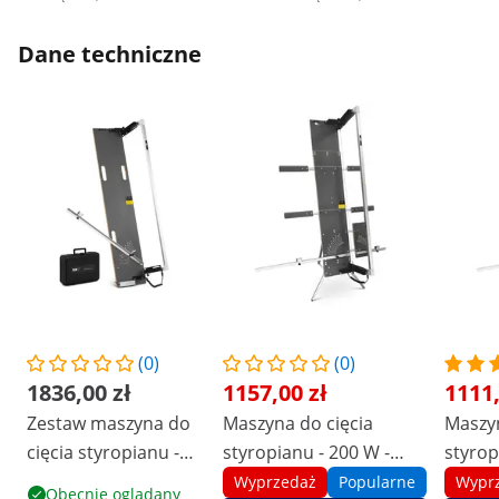
Dane techniczne
(0)
(0)
1836,00 zł
1157,00 zł
1111,
Zestaw maszyna do
Maszyna do cięcia
Maszyn
cięcia styropianu -
styropianu - 200 W -
styrop
200 W - 1350 mm /
1300 mm / 350 mm -
1300 
Wyprzedaż
Popularne
Wypr
Obecnie oglądany