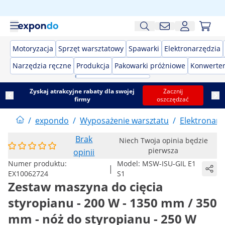
Motoryzacja
Sprzęt warsztatowy
Spawarki
Elektronarzędzia
Narzędzia ręczne
Produkcja
Pakowarki próżniowe
Konwerter
Zyskaj atrakcyjne rabaty dla swojej
Zacznij
firmy
oszczędzać
/
expondo
/
Wyposażenie warsztatu
/
Elektronarz
Brak
Niech Twoja opinia będzie
pierwsza
opinii
Numer produktu:
Model:
MSW-ISU-GIL E1
|
EX10062724
S1
Zestaw maszyna do cięcia
styropianu - 200 W - 1350 mm / 350
mm - nóż do styropianu - 250 W