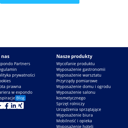
W obniżonej cenie
 nas
Nasze produkty
xpondo Partners
Wycofanie produktu
egulamin
Wyposażenie gastronomii
olityka prywatności
Wyposażenie warsztatu
ookies
Przyrządy pomiarowe
ota prawna
Wyposażenie domu i ogrodu
ariera w expondo
Wyposażenie salonu
spiracje
Blog
kosmetycznego
Sprzęt rolniczy
Urządzenia sprzątające
Wyposażenie biura
Mobilność i opieka
Wyposażenie hoteli