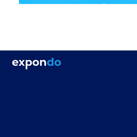
Sauny
Łóżka d