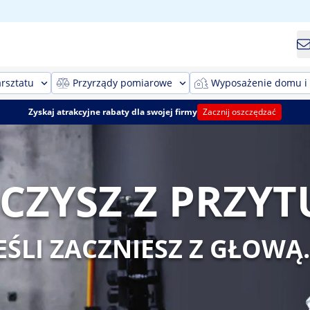
rsztatu
Przyrządy pomiarowe
Wyposażenie domu i
Zyskaj atrakcyjne rabaty dla swojej firmy
Zacznij oszczędzać
CZYSZ Z PRZYT
EŚLI ZACZNIESZ Z GŁOW