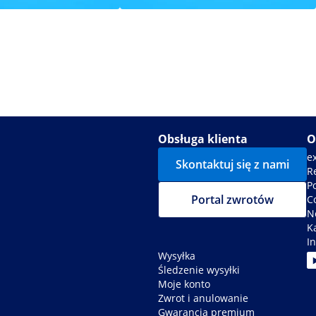
o masażu
Sprzęt kosmetyczny
Obsługa klienta
O
e
Skontaktuj się z nami
R
P
Portal zwrotów
C
N
K
In
Wysyłka
Śledzenie wysyłki
Moje konto
Zwrot i anulowanie
Gwarancja premium