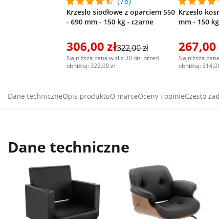
(78)
Krzesło siodłowe z oparciem 550
Krzesło kos
- 690 mm - 150 kg - czarne
mm - 150 kg
306,00 zł
267,00 
322,00 zł
Najniższa cena w zł z 30 dni przed
Najniższa cena
obniżką: 322,00 zł
obniżką: 314,00
Dane techniczne
Opis produktu
O marce
Oceny i opinie
Często za
Dane techniczne