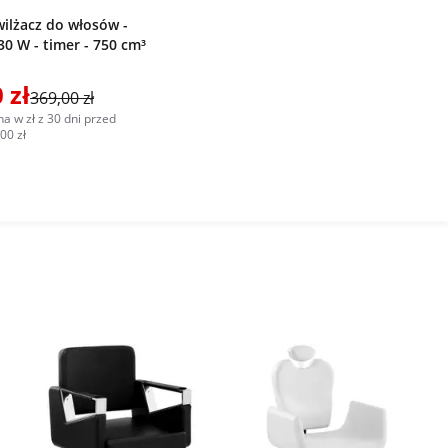
ilżacz do włosów -
30 W - timer - 750 cm³
 zł
369,00 zł
a w zł z 30 dni przed
00 zł