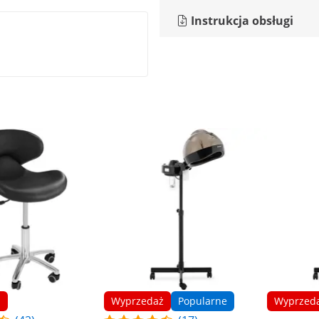
Instrukcja obsługi
ż
Wyprzedaż
Popularne
Wyprzed