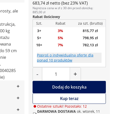
683,74 zł netto (bez 23% VAT)
Najniższa cena w zł z 30 dni przed obniżką:
rosty, ale
885,00 zł
Rabat ilościowy
Szt.
Rabat
za szt. (brutto)
strukcja,
00 kg
3+
3%
815,77 zł
ntażu
5+
5%
798,95 zł
lowana
10+
7%
782,13 zł
 do 59 cm
Poproś o indywidualną ofertę dla
lnie
ponad 10 produktów
,
Liczba
10040285
-
+
ie)
Dodaj do koszyka
Kup teraz
Ostatnie sztuki! Pozostało: 12
DARMOWA DOSTAWA
ok. wtorek, 11