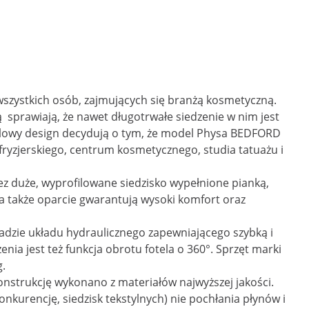
a wszystkich osób, zajmujących się branżą kosmetyczną.
sprawiają, że nawet długotrwałe siedzenie w nim jest
ylowy design decydują o tym, że model Physa BEDFORD
yzjerskiego, centrum kosmetycznego, studia tatuażu i
 duże, wyprofilowane siedzisko wypełnione pianką,
 a także oparcie gwarantują wysoki komfort oraz
sadzie układu hydraulicznego zapewniającego szybką i
nia jest też funkcja obrotu fotela o 360°. Sprzęt marki
g.
nstrukcję wykonano z materiałów najwyższej jakości.
nkurencję, siedzisk tekstylnych) nie pochłania płynów i