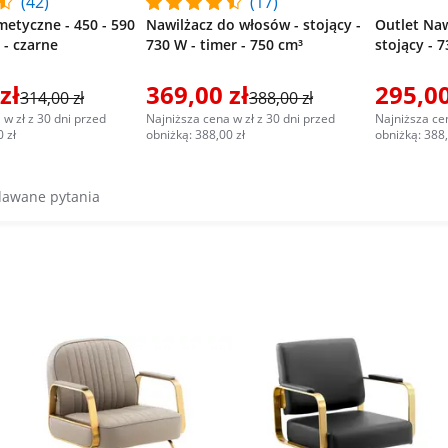
(42)
(17)
metyczne - 450 - 590
Nawilżacz do włosów - stojący -
Outlet Naw
 - czarne
730 W - timer - 750 cm³
stojący - 7
zł
369,00 zł
295,00
314,00 zł
388,00 zł
 w zł z 30 dni przed
Najniższa cena w zł z 30 dni przed
Najniższa cen
 zł
obniżką: 388,00 zł
obniżką: 388,
dawane pytania