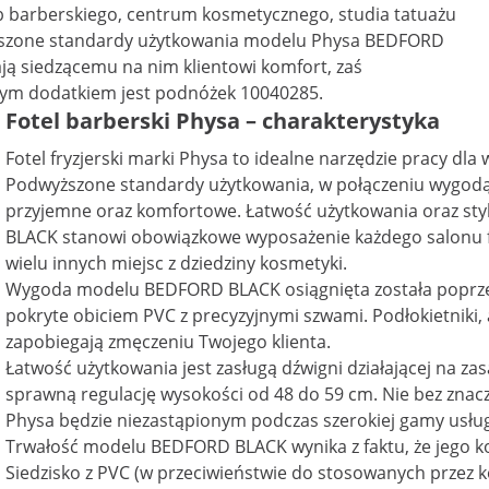
ub barberskiego, centrum kosmetycznego, studia tatuażu
yższone standardy użytkowania modelu Physa BEDFORD
ją siedzącemu na nim klientowi komfort, zaś
ym dodatkiem jest podnóżek 10040285.
Fotel barberski Physa – charakterystyka
Fotel fryzjerski marki Physa to idealne narzędzie pracy dl
Podwyższone standardy użytkowania, w połączeniu wygodą 
przyjemne oraz komfortowe. Łatwość użytkowania oraz st
BLACK stanowi obowiązkowe wyposażenie każdego salonu fr
wielu innych miejsc z dziedziny kosmetyki.
Wygoda modelu BEDFORD BLACK osiągnięta została poprzez
pokryte obiciem PVC z precyzyjnymi szwami. Podłokietniki,
zapobiegają zmęczeniu Twojego klienta.
Łatwość użytkowania jest zasługą dźwigni działającej na za
sprawną regulację wysokości od 48 do 59 cm. Nie bez znacze
Physa będzie niezastąpionym podczas szerokiej gamy usłu
Trwałość modelu BEDFORD BLACK wynika z faktu, że jego ko
Siedzisko z PVC (w przeciwieństwie do stosowanych przez ko