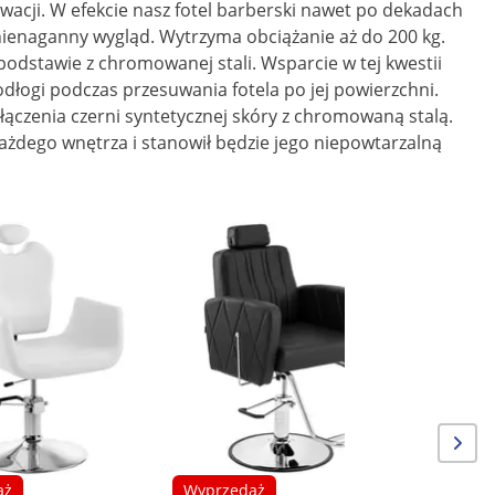
rwacji. W efekcie nasz fotel barberski nawet po dekadach
nienaganny wygląd. Wytrzyma obciążanie aż do 200 kg.
podstawie z chromowanej stali. Wsparcie w tej kwestii
łogi podczas przesuwania fotela po jej powierzchni.
czenia czerni syntetycznej skóry z chromowaną stalą.
żdego wnętrza i stanowił będzie jego niepowtarzalną
Wyprze
Fotel fry
50 - 65 c
srebrny
aż
Wyprzedaż