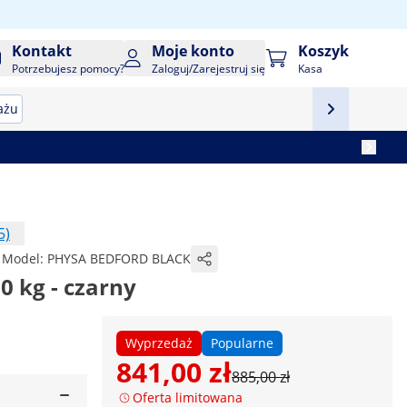
Kontakt
Moje konto
Koszyk
Potrzebujesz pomocy?
Zaloguj/Zarejestruj się
Kasa
ażu
5)
Model:
PHYSA BEDFORD BLACK
00 kg - czarny
Wyprzedaż
Popularne
841,00 zł
885,00 zł
Oferta limitowana