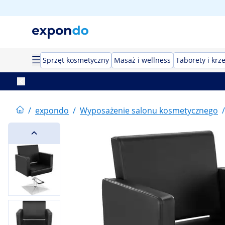
Sprzęt kosmetyczny
Masaż i wellness
Taborety i krz
/
expondo
/
Wyposażenie salonu kosmetycznego
/