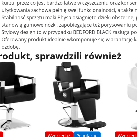
kurzu, przez co jest bardzo łatwe w czyszczeniu oraz konse
użytkowania zachowa pełnię swej funkcjonalności, a także 
Stabilność sprzętu maki Physa osiągnięto dzięki obszernej 
stanowią gumowe nóżki, zapobiegające też porysowaniu pod
Stylowy design to w przypadku BEDFORD BLACK zasługa połą
Oferowany produkt idealnie wkomponuje się w aranżację ka
ozdobę.
produkt, sprawdzili również
ż
Wyprzedaż
Popularne
Wyprzed