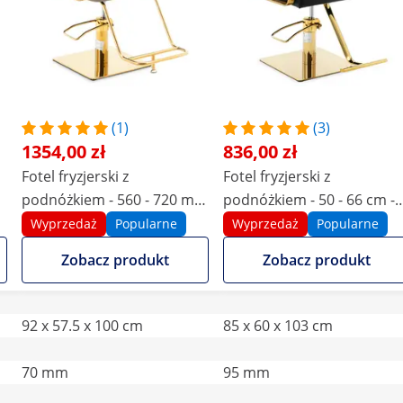
(1)
(3)
1354,00 zł
836,00 zł
Fotel fryzjerski z
Fotel fryzjerski z
-
podnóżkiem - 560 - 720 mm
podnóżkiem - 50 - 66 cm -
- 200 kg - złoty, beżowy
200 kg - czarny, złoty
Wyprzedaż
Popularne
Wyprzedaż
Popularne
Zobacz produkt
Zobacz produkt
92 x 57.5 x 100 cm
85 x 60 x 103 cm
70 mm
95 mm