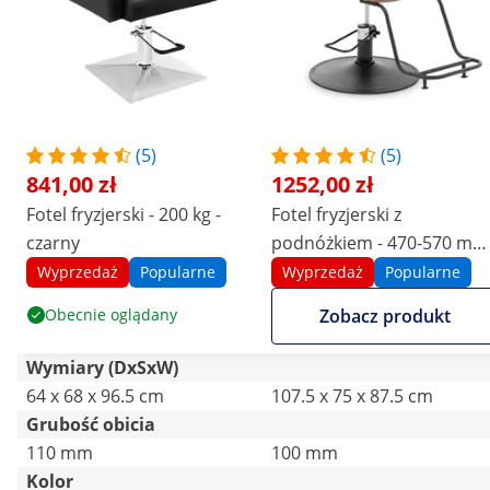
(5)
(5)
841,00 zł
1252,00 zł
Fotel fryzjerski - 200 kg -
Fotel fryzjerski z
czarny
podnóżkiem - 470-570 mm 
200 kg - czarny
Wyprzedaż
Popularne
Wyprzedaż
Popularne
Obecnie oglądany
Zobacz produkt
Wymiary (DxSxW)
64 x 68 x 96.5 cm
107.5 x 75 x 87.5 cm
Grubość obicia
110 mm
100 mm
Kolor