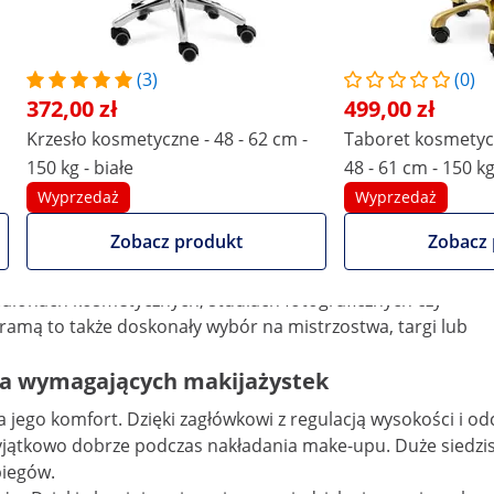
62 cm
Porównaj więcej atrybutów
(3)
(0)
372,00 zł
499,00 zł
Krzesło kosmetyczne - 48 - 62 cm -
Taboret kosmetyc
150 kg - białe
48 - 61 cm - 150 k
złoty
Wyprzedaż
Wyprzedaż
scu: składane krzesło do makijażu
Zobacz produkt
Zobacz 
rofesjonalnego make-upu. Dzięki wysokości siedziska 76
salonach kosmetycznych, studiach fotograficznych czy
 ramą to także doskonały wybór na mistrzostwa, targi lub
dla wymagających makijażystek
enia jego komfort. Dzięki zagłówkowi z regulacją wysokości
yjątkowo dobrze podczas nakładania make-upu. Duże siedzis
biegów.