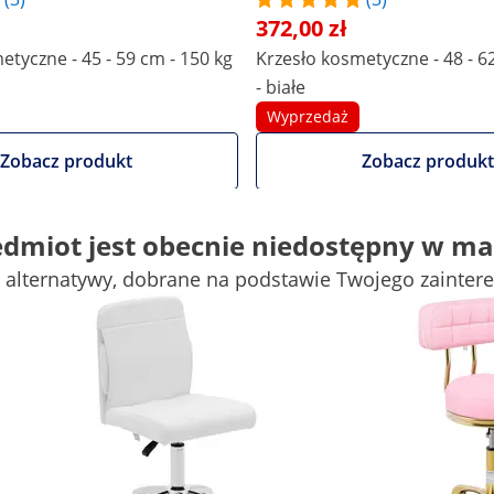
372,00 zł
etyczne - 45 - 59 cm - 150 kg
Krzesło kosmetyczne - 48 - 6
- białe
Wyprzedaż
Zobacz produkt
Zobacz produkt
edmiot jest obecnie niedostępny w ma
 cm
55 x 80 x 55 cm
 alternatywy, dobrane na podstawie Twojego zainter
Ø480 / 5 nóg
Biały
5 Pc