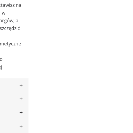
stawisz na
h w
targów, a
szczędzić
osmetyczne
 o
j