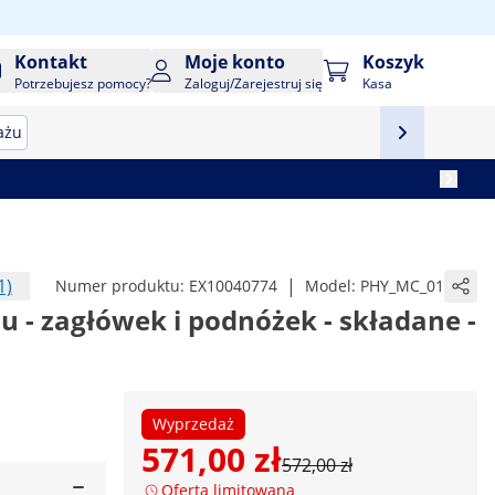
Kontakt
Moje konto
Koszyk
Potrzebujesz pomocy?
Zaloguj/Zarejestruj się
Kasa
ażu
1)
|
Numer produktu:
EX10040774
Model:
PHY_MC_01
u - zagłówek i podnóżek - składane -
Wyprzedaż
571,00 zł
572,00 zł
Oferta limitowana