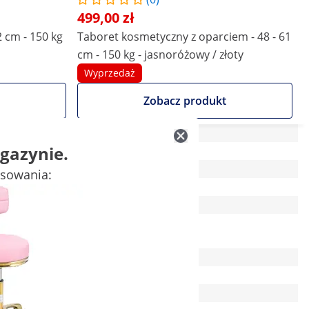
499,00 zł
2 cm - 150 kg
Taboret kosmetyczny z oparciem - 48 - 61
cm - 150 kg - jasnoróżowy / złoty
Wyprzedaż
Zobacz produkt
gazynie.
50 x 50 x 75 cm
esowania:
-
Pudrowy róż
Złoty
5 Pc