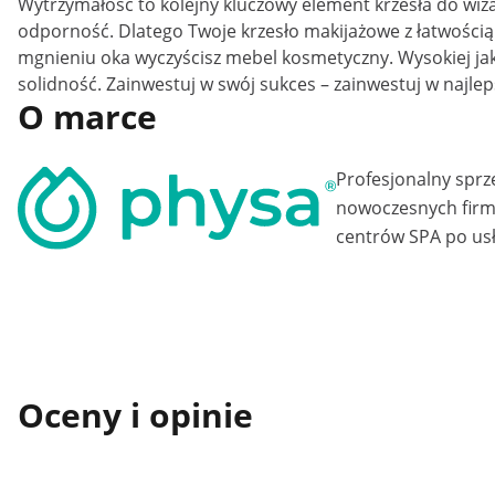
Wytrzymałość to kolejny kluczowy element krzesła do wiz
odporność. Dlatego Twoje krzesło makijażowe z łatwości
mgnieniu oka wyczyścisz mebel kosmetyczny. Wysokiej jako
solidność. Zainwestuj w swój sukces – zainwestuj w najle
O marce
Profesjonalny sprz
nowoczesnych firm 
centrów SPA po usł
Oceny i opinie