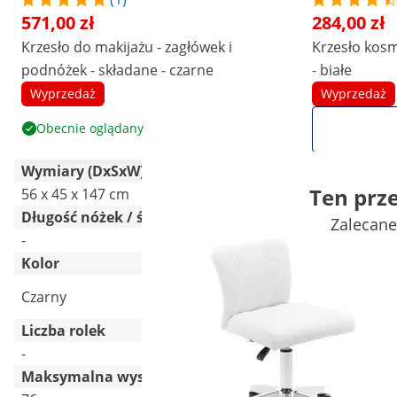
571,00 zł
284,00 zł
Krzesło do makijażu - zagłówek i
Krzesło kosm
podnóżek - składane - czarne
- białe
Wyprzedaż
Wyprzedaż
Obecnie oglądany
Wymiary (DxSxW)
Ten prz
56 x 45 x 147 cm
55 x 70 x 55
Długość nóżek / średnica podstawy [mm]
Zalecane
-
Ø500 / 5 nóg
Kolor
Czarny
Biały
Liczba rolek
-
5 Pc
Maksymalna wysokość siedzenia