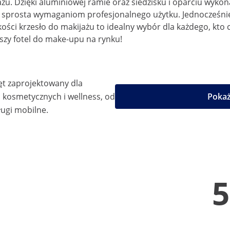
ażu. Dzięki aluminiowej ramie oraz siedzisku i oparciu wyk
ą sprosta wymaganiom profesjonalnego użytku. Jednocześni
ści krzesło do makijażu to idealny wybór dla każdego, kto c
pszy fotel do make-upu na rynku!
ęt zaprojektowany dla
kosmetycznych i wellness, od
Pokaż
ugi mobilne.
5