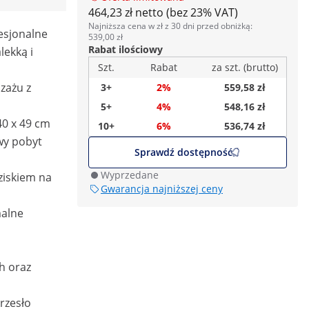
464,23 zł netto (bez 23% VAT)
Najniższa cena w zł z 30 dni przed obniżką:
fesjonalne
539,00 zł
Rabat ilościowy
lekką i
Szt.
Rabat
za szt. (brutto)
zażu z
3+
2%
559,58 zł
5+
4%
548,16 zł
40 x 49 cm
10+
6%
536,74 zł
wy pobyt
Sprawdź dostępność
Wyprzedane
ziskiem na
Gwarancja najniższej ceny
malne
h oraz
rzesło