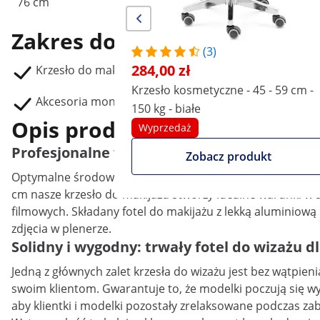
76 cm
59 cm
Zakres dostawy
(3)
284,00 zł
Krzesło do makijażu PHY_MC_01
Krzesło kosmetyczne - 45 - 59 cm -
Akcesoria montażowe
150 kg - białe
Opis produktu
Wyprzedaż
Profesjonalne warunki pracy w każdym miej
Zobacz produkt
Optymalne środowisko pracy ma kluczowe znaczenie dla p
cm nasze krzesło do makijażu stworzy idealne warunki w 
filmowych. Składany fotel do makijażu z lekką aluminiową
zdjęcia w plenerze.
Solidny i wygodny: trwały fotel do wizażu 
Jedną z głównych zalet krzesła do wizażu jest bez wątpi
swoim klientom. Gwarantuje to, że modelki poczują się w
aby klientki i modelki pozostały zrelaksowane podczas za