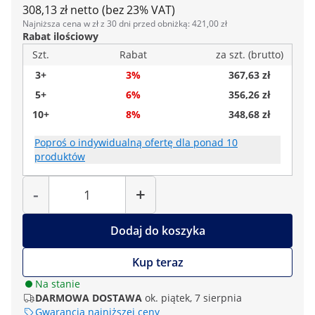
308,13 zł netto (bez 23% VAT)
Najniższa cena w zł z 30 dni przed obniżką: 421,00 zł
Rabat ilościowy
Szt.
Rabat
za szt. (brutto)
3+
3%
367,63 zł
5+
6%
356,26 zł
10+
8%
348,68 zł
Poproś o indywidualną ofertę dla ponad 10
produktów
Liczba
-
+
Dodaj do koszyka
Kup teraz
Na stanie
DARMOWA DOSTAWA
ok. piątek, 7 sierpnia
Gwarancja najniższej ceny