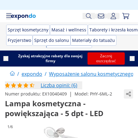
Sprzęt kosmetyczny
Masaż i wellness
Taborety i krzesła kos
Fryzjerstwo
Sprzęt do salonu
Materiały do tatuażu
Zyskaj atrakcyjne rabaty dla swojej
Zacznij
firmy
oszczędzać
/
expondo
/
Wyposażenie salonu kosmetycznego
/
Liczba opinii: (6)
|
Numer produktu:
EX10040409
Model:
PHY-6ML-2
Lampa kosmetyczna -
powiększająca - 5 dpt - LED
1/6