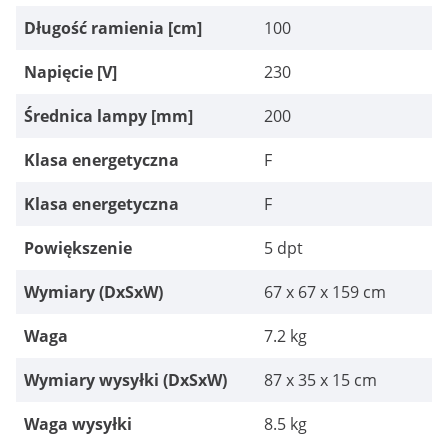
Długość ramienia [cm]
100
Napięcie [V]
230
Średnica lampy [mm]
200
Klasa energetyczna
F
Klasa energetyczna
F
Powiększenie
5 dpt
Wymiary (DxSxW)
67 x 67 x 159 cm
Waga
7.2 kg
Wymiary wysyłki (DxSxW)
87 x 35 x 15 cm
Waga wysyłki
8.5 kg