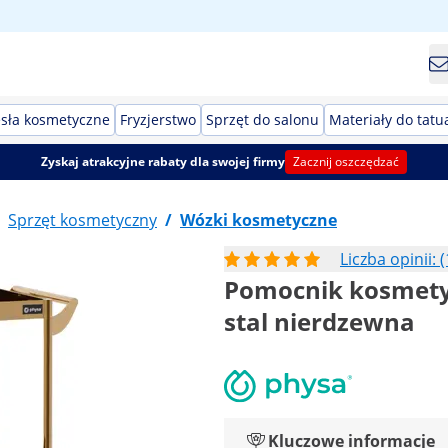
esła kosmetyczne
Fryzjerstwo
Sprzęt do salonu
Materiały do tatu
Zyskaj atrakcyjne rabaty dla swojej firmy
Zacznij oszczędzać
Sprzęt kosmetyczny
/
Wózki kosmetyczne
Liczba opinii: (
Pomocnik kosmetycz
stal nierdzewna
Kluczowe informacje