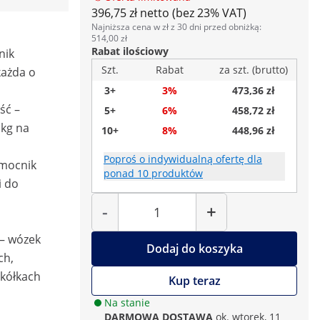
396,75 zł netto (bez 23% VAT)
Najniższa cena w zł z 30 dni przed obniżką:
514,00 zł
Rabat ilościowy
nik
Szt.
Rabat
za szt. (brutto)
każda o
3+
3%
473,36 zł
ść –
5+
6%
458,72 zł
 kg na
10+
8%
448,96 zł
Poproś o indywidualną ofertę dla
omocnik
ponad 10 produktów
i do
Liczba
-
+
 – wózek
Dodaj do koszyka
ch,
 kółkach
Kup teraz
Na stanie
DARMOWA DOSTAWA
ok. wtorek, 11