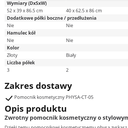
Wymiary (DxSxW)
52 x 39 x 86.5 cm
40 x 62.5 x 86 cm
Dodatkowe półki boczne / przedłużenia
Nie
Nie
Hamulec kół
Nie
Nie
Kolor
Złoty
Biały
Liczba półek
3
2
Zakres dostawy
Pomocnik kosmetyczny PHYSA-CT-05
Opis produktu
Zwrotny pomocnik kosmetyczny o stylowym d
Dzięki temu pomocnikowi kosmetycznemu physa zyskasz pr