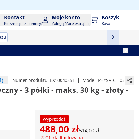
Kontakt
Moje konto
Koszyk
Potrzebujesz pomocy?
Zaloguj/Zarejestruj się
Kasa
ażu
1)
|
Numer produktu:
EX10040851
Model:
PHYSA-CT-05
ny - 3 półki - maks. 30 kg - złoty -
Wyprzedaż
488,00 zł
514,00 zł
Oferta limitowana