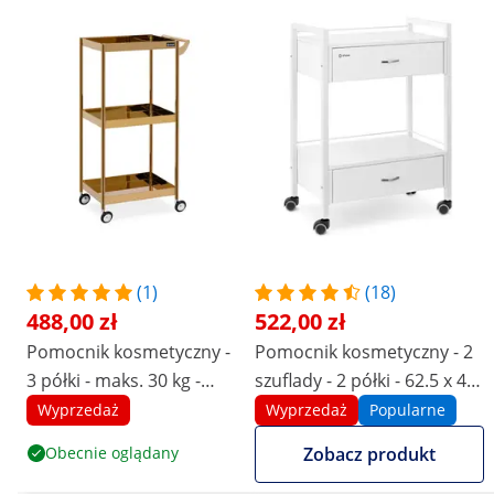
(1)
(18)
488,00 zł
522,00 zł
Pomocnik kosmetyczny -
Pomocnik kosmetyczny - 2
3 półki - maks. 30 kg -
szuflady - 2 półki - 62.5 x 40
złoty - stal nierdzewna
x 85.5 cm
Wyprzedaż
Wyprzedaż
Popularne
Obecnie oglądany
Zobacz produkt