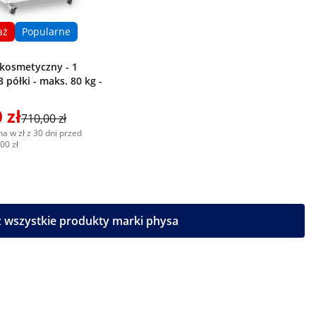
aż
Popularne
kosmetyczny - 1
3 półki - maks. 80 kg -
 zł
710,00 zł
a w zł z 30 dni przed
00 zł
 wszystkie produkty marki physa