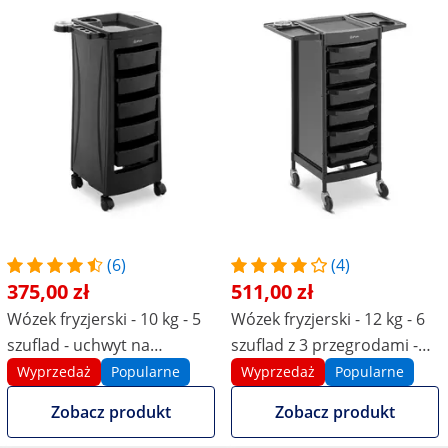
(6)
(4)
375,00 zł
511,00 zł
Wózek fryzjerski - 10 kg - 5
Wózek fryzjerski - 12 kg - 6
szuflad - uchwyt na
szuflad z 3 przegrodami -
suszarkę - półka 485 x 380
uchwyt na suszarkę - półka
Wyprzedaż
Popularne
Wyprzedaż
Popularne
mm
420 x 390 mm
Zobacz produkt
Zobacz produkt