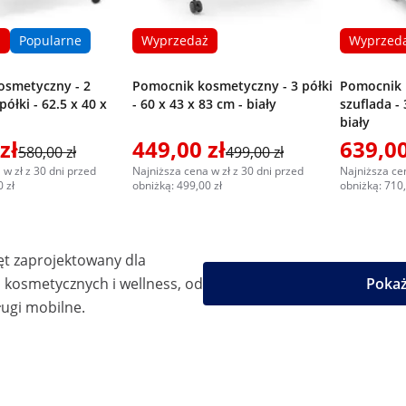
ż
Popularne
Wyprzedaż
Wyprzed
osmetyczny - 2
Pomocnik kosmetyczny - 3 półki
Pomocnik 
półki - 62.5 x 40 x
- 60 x 43 x 83 cm - biały
szuflada - 
biały
zł
449,00 zł
639,00
580,00 zł
499,00 zł
 w zł z 30 dni przed
Najniższa cena w zł z 30 dni przed
Najniższa cen
 zł
obniżką: 499,00 zł
obniżką: 710,
ęt zaprojektowany dla
kosmetycznych i wellness, od
Pokaż
ugi mobilne.