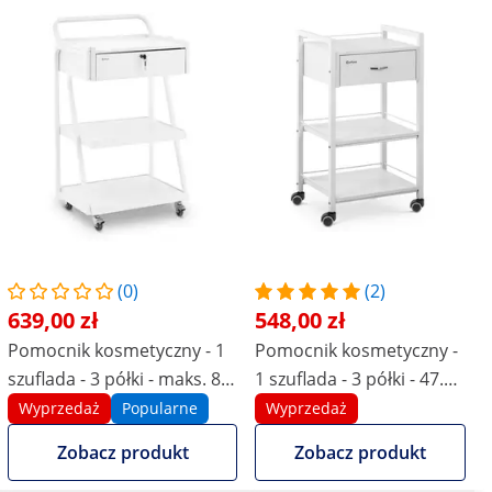
(0)
(2)
639,00 zł
548,00 zł
Pomocnik kosmetyczny - 1
Pomocnik kosmetyczny -
szuflada - 3 półki - maks. 80
1 szuflada - 3 półki - 47.5
kg - biały
x 40 x 85.5 cm
Wyprzedaż
Popularne
Wyprzedaż
Zobacz produkt
Zobacz produkt