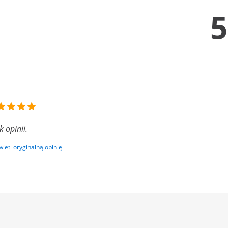
5
k opinii.
ietl oryginalną opinię