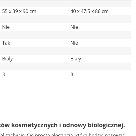
55 x 39 x 90 cm
40 x 47.5 x 86 cm
Nie
Nie
Tak
Nie
Biały
Biały
3
3
tów kosmetycznych i odnowy biologicznej.
 zachwyci Cię prostą elegancją, która będzie pasować