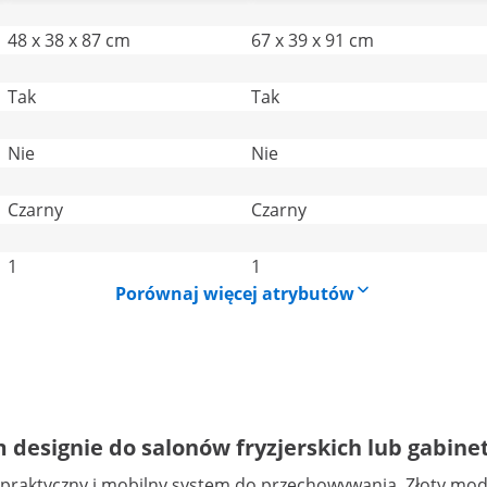
48 x 38 x 87 cm
67 x 39 x 91 cm
Tak
Tak
Nie
Nie
Czarny
Czarny
1
1
Porównaj więcej atrybutów
esignie do salonów fryzjerskich lub gabine
aktyczny i mobilny system do przechowywania. Złoty model