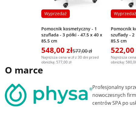
Wyprzedaż
Wyprzeda
Pomocnik kosmetyczny - 1
Pomocnik k
szuflada - 3 półki - 47.5 x 40 x
szuflady - 2 
85.5 cm
85.5 cm
548,00 zł
522,00 
577,00 zł
Najniższa cena w zł z 30 dni przed
Najniższa cena
obniżką: 577,00 zł
obniżką: 580,00
O marce
Profesjonalny sprz
nowoczesnych firm 
centrów SPA po usł