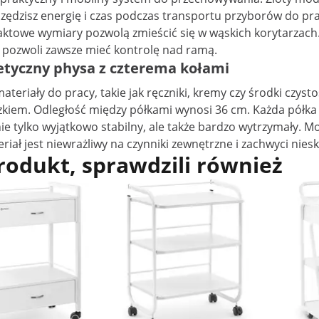
ędzisz energię i czas podczas transportu przyborów do pra
towe wymiary pozwolą zmieścić się w wąskich korytarzach. 
 pozwoli zawsze mieć kontrolę nad ramą.
etyczny physa z czterema kołami
eriały do ​​pracy, takie jak ręczniki, kremy czy środki czys
zkiem. Odległość między półkami wynosi 36 cm. Każda półka
e tylko wyjątkowo stabilny, ale także bardzo wytrzymały. Mo
eriał jest niewrażliwy na czynniki zewnętrzne i zachwyci ni
produkt, sprawdzili również