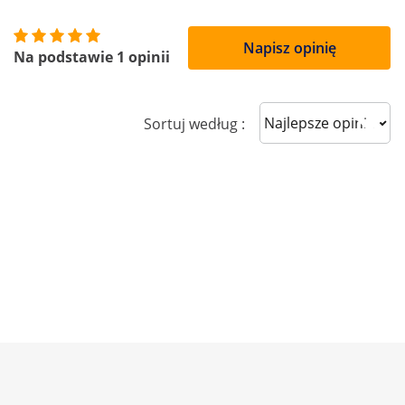
Napisz opinię
Na podstawie 1 opinii
Sort reviews
Sortuj według :