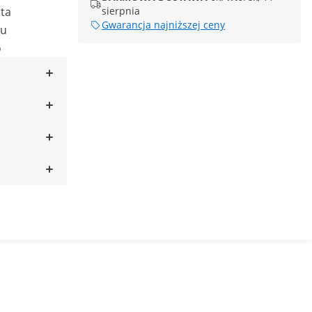
ota
sierpnia
Gwarancja najniższej ceny
ju
o