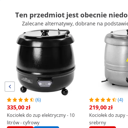
Ten przedmiot jest obecnie nied
Zalecane alternatywy, dobrane na podstawi
Mała gastronomia
Urządzenia grzewcze
Meble gastronomicz
Urządzenia chłodnicze
Wyposażenie baru
Wyposażenie masa
Zyskaj atrakcyjne rabaty dla swojej
Zacznij
firmy
oszczędzać
Klienci, którzy oglądali ten produkt, sprawdzili również
Kociołek do zup elektryczny -
Kociołek do zupy - 10 l - sta
10 litrów - cyfrowy
srebrny
335,00 zł
219,00 zł
(6)
(4)
335,00 zł
219,00 zł
/
expondo
/
Wyposażenie gastronomii
/
Urządzen
Kociołek do zup elektryczny - 10
Kociołek do zupy - 1
Liczba opinii: (5)
litrów - cyfrowy
srebrny