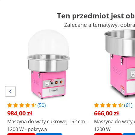
Ten przedmiot jest o
Zalecane alternatywy, dobr
Mała gastronomia
Urządzenia grzewcze
Meble gastronomicz
Urządzenia chłodnicze
Wyposażenie baru
Wyposażenie masa
Zyskaj atrakcyjne rabaty dla swojej
Zacznij
firmy
oszczędzać
/
expondo
/
Wyposażenie gastronomii
/
Mała gas
Liczba opinii: (36)
|
Numer produktu:
EX10010535
Model:
RCZK-420-W
Maszyna do waty cukrowej - 28.5
(50)
(61)
cm - mini
984,00 zł
666,00 zł
Maszyna do waty cukrowej - 52 cm -
Maszyna do waty c
1/5
1200 W - pokrywa
1200 W