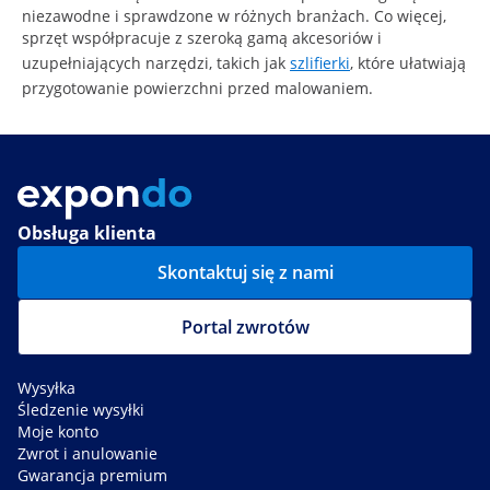
niezawodne i sprawdzone w różnych branżach. Co więcej,
sprzęt współpracuje z szeroką gamą akcesoriów i
uzupełniających narzędzi, takich jak
szlifierki
, które ułatwiają
przygotowanie powierzchni przed malowaniem.
Obsługa klienta
Skontaktuj się z nami
Portal zwrotów
Wysyłka
Śledzenie wysyłki
Moje konto
Zwrot i anulowanie
Gwarancja premium