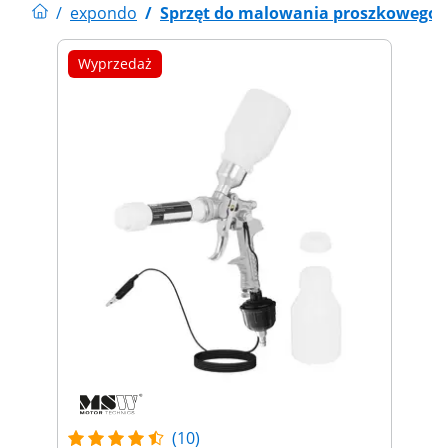
/
expondo
/
Sprzęt do malowania proszkowego
Wyprzedaż
(10)