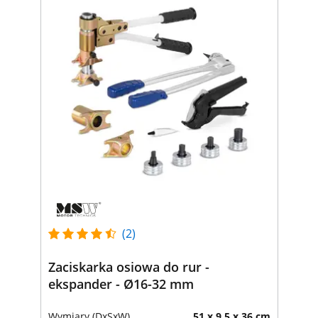
(2)
Zaciskarka osiowa do rur -
ekspander - Ø16-32 mm
Wymiary (DxSxW)
51 x 9.5 x 36 cm