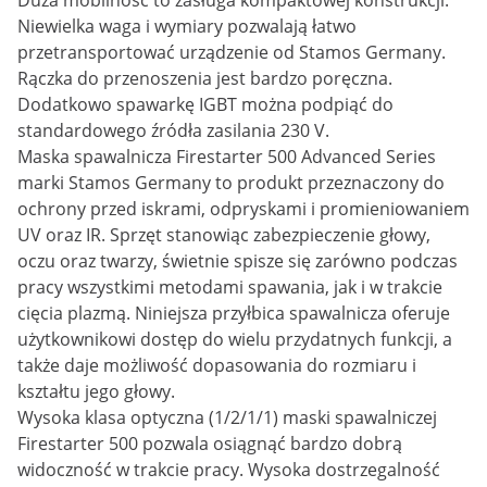
Duża mobilność to zasługa kompaktowej konstrukcji.
Niewielka waga i wymiary pozwalają łatwo
przetransportować urządzenie od Stamos Germany.
Rączka do przenoszenia jest bardzo poręczna.
Dodatkowo spawarkę IGBT można podpiąć do
standardowego źródła zasilania 230 V.
Maska spawalnicza Firestarter 500 Advanced Series
marki Stamos Germany to produkt przeznaczony do
ochrony przed iskrami, odpryskami i promieniowaniem
UV oraz IR. Sprzęt stanowiąc zabezpieczenie głowy,
oczu oraz twarzy, świetnie spisze się zarówno podczas
pracy wszystkimi metodami spawania, jak i w trakcie
cięcia plazmą. Niniejsza przyłbica spawalnicza oferuje
użytkownikowi dostęp do wielu przydatnych funkcji, a
także daje możliwość dopasowania do rozmiaru i
kształtu jego głowy.
Wysoka klasa optyczna (1/2/1/1) maski spawalniczej
Firestarter 500 pozwala osiągnąć bardzo dobrą
widoczność w trakcie pracy. Wysoka dostrzegalność