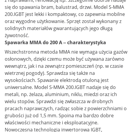
z naprawami, renowacją itp. Szczególnie dobrze nadaje
się do spawania bram, balustrad, drzwi. Model S-MMA
200.IGBT jest lekki i kompaktowy, co zapewnia mobilne
oraz wygodne użytkowanie. Sprzęt został wykonany z
solidnych materiałów gwarantujących jego długą
żywotność.
Spawarka MMA do 200 A ‒ charakterystyka
Wszechstronna metoda MMA nie wymaga użycia gazów
osłonowych, dzięki czemu może być używana zarówno
wewnątrz, jak i na zewnątrz pomieszczeń (np. w czasie
wietrznej pogody). Sprawdza się także na
wysokościach. Spawanie elektrodą otuloną jest
uniwersalne. Model S-MMA 200.IGBT nadaje się do
metali, np. żelaza, aluminium, niklu, miedzi oraz ich
wielu stopów. Sprawdzi się zwłaszcza w drobnych
pracach naprawczych, radząc sobie z powierzchniami o
grubości już od 1,5 mm. Spoina ma bardzo dobre
właściwości mechaniczne i eksploatacyjne.
Nowoczesna technologia inwertorowa IGBT,