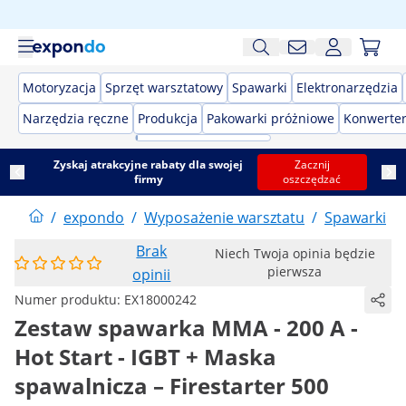
Motoryzacja
Sprzęt warsztatowy
Spawarki
Elektronarzędzia
Narzędzia ręczne
Produkcja
Pakowarki próżniowe
Konwerter
Zyskaj atrakcyjne rabaty dla swojej
Zacznij
firmy
oszczędzać
/
expondo
/
Wyposażenie warsztatu
/
Spawarki
/
Brak
Niech Twoja opinia będzie
pierwsza
opinii
Numer produktu:
EX18000242
Zestaw spawarka MMA - 200 A -
Hot Start - IGBT + Maska
spawalnicza – Firestarter 500