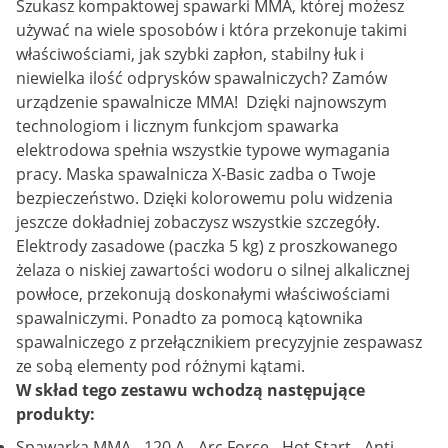
Szukasz kompaktowej spawarki MMA, której możesz
używać na wiele sposobów i która przekonuje takimi
właściwościami, jak szybki zapłon, stabilny łuk i
niewielka ilość odprysków spawalniczych? Zamów
urządzenie spawalnicze MMA! Dzięki najnowszym
technologiom i licznym funkcjom spawarka
elektrodowa spełnia wszystkie typowe wymagania
pracy. Maska spawalnicza X-Basic zadba o Twoje
bezpieczeństwo. Dzięki kolorowemu polu widzenia
jeszcze dokładniej zobaczysz wszystkie szczegóły.
Elektrody zasadowe (paczka 5 kg) z proszkowanego
żelaza o niskiej zawartości wodoru o silnej alkalicznej
powłoce, przekonują doskonałymi właściwościami
spawalniczymi. Ponadto za pomocą kątownika
spawalniczego z przełącznikiem precyzyjnie zespawasz
ze sobą elementy pod różnymi kątami.
W skład tego zestawu wchodzą następujące
produkty:
Spawarka MMA - 120 A - Arc Force - Hot Start - Anti-