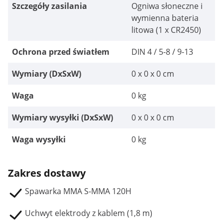
Szczegóły zasilania
Ogniwa słoneczne i
wymienna bateria
litowa (1 x CR2450)
Ochrona przed światłem
DIN 4 / 5-8 / 9-13
Wymiary (DxSxW)
0 x 0 x 0 cm
Waga
0 kg
Wymiary wysyłki (DxSxW)
0 x 0 x 0 cm
Waga wysyłki
0 kg
Zakres dostawy
Spawarka MMA S-MMA 120H
Uchwyt elektrody z kablem (1,8 m)