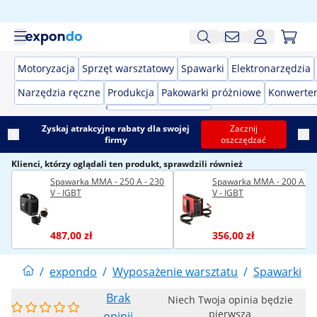
Motoryzacja
Sprzęt warsztatowy
Spawarki
Elektronarzędzia
Narzędzia ręczne
Produkcja
Pakowarki próżniowe
Konwerter
Zyskaj atrakcyjne rabaty dla swojej
Zacznij
firmy
oszczędzać
Klienci, którzy oglądali ten produkt, sprawdzili również
Spawarka MMA - 250 A - 230
Spawarka MMA - 200 A - 
V - IGBT
V - IGBT
487,00 zł
356,00 zł
/
expondo
/
Wyposażenie warsztatu
/
Spawarki
/
Brak
Niech Twoja opinia będzie
pierwsza
opinii