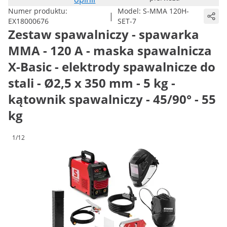
Numer produktu:
Model:
S-MMA 120H-
|
EX18000676
SET-7
Zestaw spawalniczy - spawarka
MMA - 120 A - maska spawalnicza
X-Basic - elektrody spawalnicze do
stali - Ø2,5 x 350 mm - 5 kg -
kątownik spawalniczy - 45/90° - 55
kg
1/12