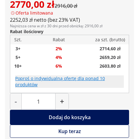
2770,00 zł
2916,00 zł
Oferta limitowana
2252,03 zł netto (bez 23% VAT)
Najniższa cena w zł z 30 dni przed obniżką: 2916,00 zł
Rabat ilościowy
Szt.
Rabat
za szt. (brutto)
3+
2%
2714,60 zł
5+
4%
2659,20 zł
10+
6%
2603,80 zł
Poproś o indywidualną ofertę dla ponad 10
produktów
Liczba
-
+
Dodaj do koszyka
Kup teraz