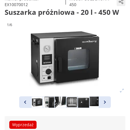
|
EX10070012
450
Suszarka próżniowa - 20 l - 450 W
1/6
Wyprzedaż