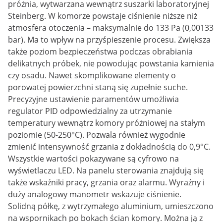
próżnia, wytwarzana wewnątrz suszarki laboratoryjnej
Steinberg. W komorze powstaje ciśnienie niższe niż
atmosfera otoczenia – maksymalnie do 133 Pa (0,00133
bar). Ma to wpływ na przyśpieszenie procesu. Zwiększa
także poziom bezpieczeństwa podczas obrabiania
delikatnych próbek, nie powodując powstania kamienia
czy osadu. Nawet skomplikowane elementy o
porowatej powierzchni staną się zupełnie suche.
Precyzyjne ustawienie paramentów umożliwia
regulator PID odpowiedzialny za utrzymanie
temperatury wewnątrz komory próżniowej na stałym
poziomie (50-250°C). Pozwala również wygodnie
zmienić intensywność grzania z dokładnością do 0,9°C.
Wszystkie wartości pokazywane są cyfrowo na
wyświetlaczu LED. Na panelu sterowania znajdują się
także wskaźniki pracy, grzania oraz alarmu. Wyraźny i
duży analogowy manometr wskazuje ciśnienie.
Solidną półkę, z wytrzymałego aluminium, umieszczono
na wspornikach po bokach ścian komory. Można ją z