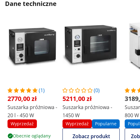
Dane techniczne
(1)
(0)
2770,00 zł
5211,00 zł
3189,
Suszarka próżniowa -
Suszarka próżniowa -
Suszar
20 l - 450 W
1450 W
800 W 
Wyprzedaż
Wyprzedaż
Popularne
Popul
Obecnie oglądany
Zobacz produkt
Zob