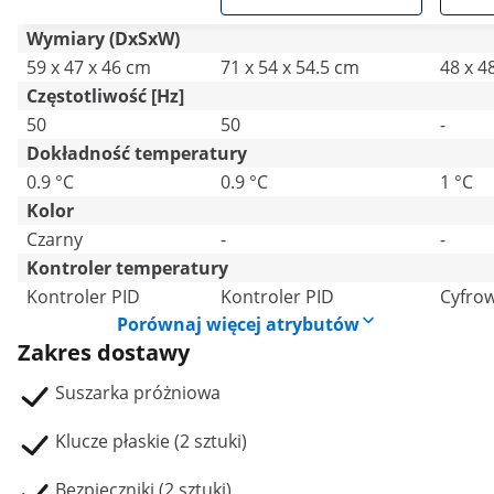
Wymiary (DxSxW)
59 x 47 x 46 cm
71 x 54 x 54.5 cm
48 x 4
Częstotliwość [Hz]
50
50
-
Dokładność temperatury
0.9 °C
0.9 °C
1 °C
Kolor
Czarny
-
-
Kontroler temperatury
Kontroler PID
Kontroler PID
Cyfro
Porównaj więcej atrybutów
Zakres dostawy
Suszarka próżniowa
Klucze płaskie (2 sztuki)
Bezpieczniki (2 sztuki)