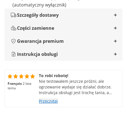
(automatyczny wyłącznik)
Szczegóły dostawy
Części zamienne
Gwarancja premium
Instrukcja obsługi
To robi robotę!
Nie testowałem jeszcze próżni, ale
François
2 lata
ogrzewanie wydaje się działać dobrze.
temu
Instrukcja obsługi jest trochę tania, a
panel sterowania prymitywny (aby
Przeczytaj
zmienić ustawienie, trzeba poczekać, aż
wszystkie cyfry przewiną się z małą
prędkością), ale poza tym mechanicznie
budzi zaufanie.