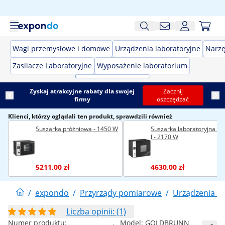
Wagi przemysłowe i domowe
Urządzenia laboratoryjne
Narzę
Zasilacze Laboratoryjne
Wyposażenie laboratorium
Zyskaj atrakcyjne rabaty dla swojej
Zacznij
firmy
oszczędzać
Klienci, którzy oglądali ten produkt, sprawdzili również
Suszarka próżniowa - 1450 W
Suszarka laboratoryjna - 
l - 2170 W
5211,00 zł
4630,00 zł
/
expondo
/
Przyrządy pomiarowe
/
Urządzenia la
Liczba opinii: (1)
Numer produktu:
Model:
GOLDBRUNN