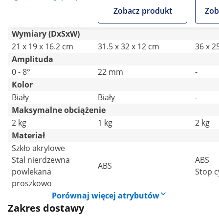
18 cm
Zobacz produkt
Zob
Wymiary (DxSxW)
21 x 19 x 16.2 cm
31.5 x 32 x 12 cm
36 x 2
Amplituda
0 - 8°
22 mm
-
Kolor
Biały
Biały
-
Maksymalne obciążenie
2 kg
1 kg
2 kg
Materiał
Szkło akrylowe
Stal nierdzewna
ABS
ABS
powlekana
Stop 
proszkowo
Porównaj więcej atrybutów
Zakres dostawy