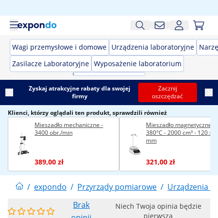
Wagi przemysłowe i domowe
Urządzenia laboratoryjne
Narzę
Zasilacze Laboratoryjne
Wyposażenie laboratorium
Zyskaj atrakcyjne rabaty dla swojej
Zacznij
firmy
oszczędzać
Klienci, którzy oglądali ten produkt, sprawdzili również
Mieszadło mechaniczne -
Mieszadło magnetyczne -
3400 obr./min
380°C - 2000 cm³ - 120 x 
mm
389,00 zł
321,00 zł
/
expondo
/
Przyrządy pomiarowe
/
Urządzenia la
Brak
Niech Twoja opinia będzie
pierwsza
opinii