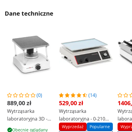
Dane techniczne
(0)
(14)
889,00 zł
529,00 zł
1406,
Wytrząsarka
Wytrząsarka
Wytrz
laboratoryjna 3D -
laboratoryjna - 0-210
labora
100 obr./min - 18 x
obr./min
orbital
Wyprzedaż
Popularne
Wypr
Obecnie oglądany