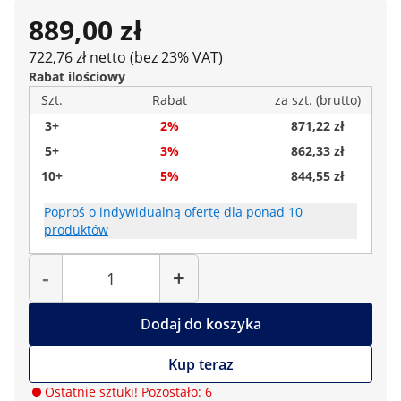
889,00 zł
722,76 zł netto (bez 23% VAT)
Rabat ilościowy
Szt.
Rabat
za szt. (brutto)
3+
2%
871,22 zł
5+
3%
862,33 zł
10+
5%
844,55 zł
Poproś o indywidualną ofertę dla ponad 10
produktów
Liczba
-
+
Dodaj do koszyka
Kup teraz
Ostatnie sztuki! Pozostało: 6