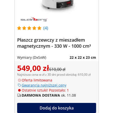
(4)
Płaszcz grzewczy z mieszadłem
magnetycznym - 330 W - 1000 cm³
Wymiary (DxSxW)
22 x 22 x 23 cm
549,00 zł
610,00 zł
Najniższa cena w zł z 30 dni przed obniżką: 610,00 zł
Oferta limitowana
Gwarancja najniższej ceny
Ostatnie sztuki! Pozostało: 1
DARMOWA DOSTAWA
ok. 11.08
Dodaj do koszyka