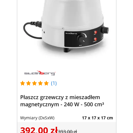
(1)
Płaszcz grzewczy z mieszadłem
magnetycznym - 240 W - 500 cm³
Wymiary (DxSxW)
17 x 17 x 17 cm
392,00 zł
393,00 zł