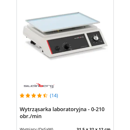
(14)
Wytrząsarka laboratoryjna - 0-210
obr./min
Wymiary (DxSxW)
31.5 x 32 x 12 cm