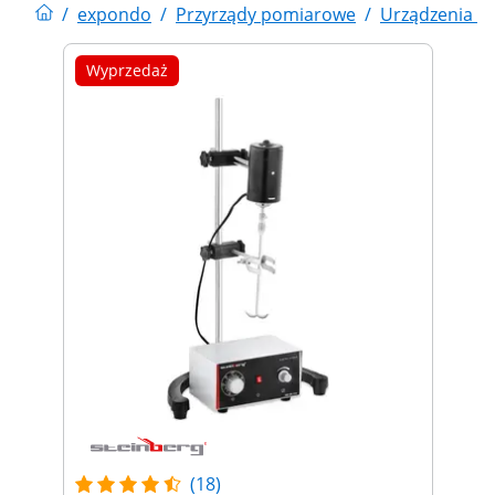
/
expondo
/
Przyrządy pomiarowe
/
Urządzenia la
Wyprzedaż
(18)