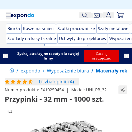
Biurka
Kosze na śmieci
Szafki pracownicze
Szafy metalowe
Szuflady na kasy fiskalne
Uchwyty do projektorów
Wyposażeni
Zyskaj atrakcyjne rabaty dla swojej
Zacznij
firmy
oszczędzać
/
expondo
/
Wyposażenie biura
/
Materiały rek
Liczba opinii: (4)
|
Numer produktu:
EX10250454
Model:
UNI_PB_32
Przypinki - 32 mm - 1000 szt.
1/4